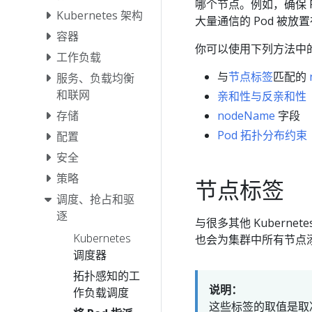
哪个节点。例如，确保 P
Kubernetes 架构
大量通信的 Pod 被放
容器
你可以使用下列方法中的任何
工作负载
与
节点标签
匹配的
服务、负载均衡
和联网
亲和性与反亲和性
nodeName
字段
存储
Pod 拓扑分布约束
配置
安全
策略
节点标签
调度、抢占和驱
逐
与很多其他 Kuberne
Kubernetes
也会为集群中所有节点
调度器
拓扑感知的工
说明：
作负载调度
这些标签的取值是取