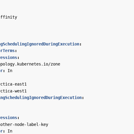
affinity
ngSchedulingIgnoredDuringExecution
:
orTerms
:
ressions
:
opology.kubernetes.io/zone
or
:
In
:
rctica-east1
rctica-west1
ingSchedulingIgnoredDuringExecution
:
:
ressions
:
nother-node-label-key
or
:
In