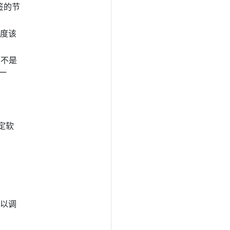
签的节
调度该
而不是
一
定软
可以调