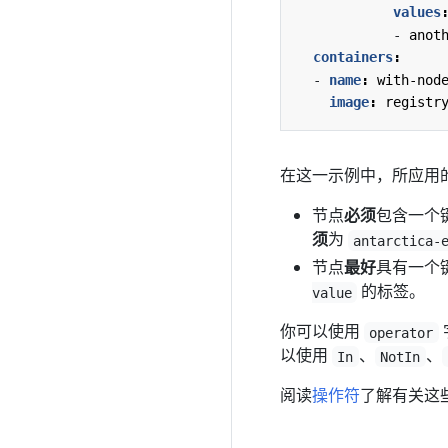
values
- 
anot
containers
:
- 
name
:
with-nod
image
:
registr
在这一示例中，所应用
节点
必须
包含一个
须
为
antarctica-
节点
最好
具有一个
的标签。
value
你可以使用
operator
以使用
、
、
In
NotIn
阅读
操作符
了解有关这