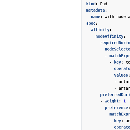
kind
:
Pod
metadata
:
name
:
with-node-
spec
:
affinity
:
nodeAffinity
:
requiredDuri
nodeSelect
- 
matchExp
- 
key
:
t
operat
values
- 
anta
- 
anta
preferredDur
- 
weight
:
1
preference
matchExp
- 
key
:
a
operat