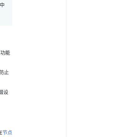
中
个功能
防止
。
缀设
在
节点