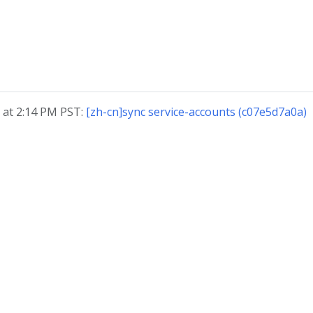
at 2:14 PM PST:
[zh-cn]sync service-accounts (c07e5d7a0a)