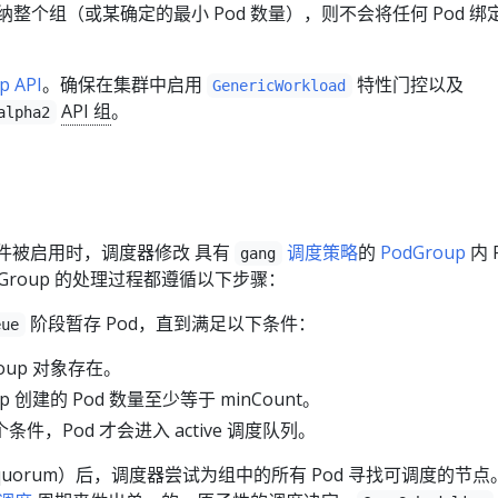
整个组（或某确定的最小 Pod 数量），则不会将任何 Pod 绑
p API
。确保在集群中启用
特性门控以及
GenericWorkload
API 组
。
alpha2
件被启用时，调度器修改 具有
调度策略
的
PodGroup
内 
gang
dGroup 的处理过程都遵循以下步骤：
阶段暂存 Pod，直到满足以下条件：
eue
roup 对象存在。
up 创建的 Pod 数量至少等于 minCount。
件，Pod 才会进入 active 调度队列。
uorum）后，调度器尝试为组中的所有 Pod 寻找可调度的节点