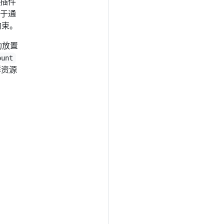
插件
于通
约束。
功放置
ount
群资源