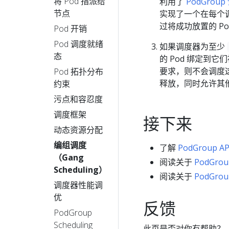
将 Pod 指派给
利用了
PodGroup
节点
实现了一个在每个调
过将成功放置的 Po
Pod 开销
Pod 调度就绪
如果调度器为至少
态
的 Pod 绑定到
要求，则不会调度这
Pod 拓扑分布
释放，同时允许其
约束
污点和容忍度
调度框架
接下来
动态资源分配
编组调度
了解
PodGroup AP
（Gang
阅读关于
PodGro
Scheduling）
阅读关于
PodGro
调度器性能调
优
反馈
PodGroup
Scheduling
此页是否对你有帮助？