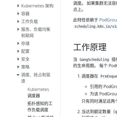
调度。 如果集群无法容纳
Kubernetes 架构
点上。
容器
此特性依赖于
PodGrou
工作负载
scheduling.k8s.io/v1
服务、负载均衡
和联网
存储
工作原理
配置
安全
当
插
GangScheduling
的生命周期。 每个 Po
策略
调度、抢占和驱
调度器在
PreEnqu
逐
引用的 PodG
Kubernetes
为该 PodGro
调度器
只有同时满足这两个条
拓扑感知的工
作负载调度
当达到额定数量（q