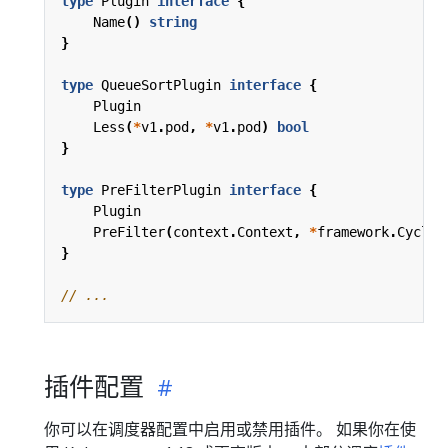
type
Plugin
interface
{
Name
()
string
}
type
QueueSortPlugin
interface
{
Plugin
Less
(
*
v1
.
pod
,
*
v1
.
pod
)
bool
}
type
PreFilterPlugin
interface
{
Plugin
PreFilter
(
context
.
Context
,
*
framework
.
CycleS
}
// ...
插件配置
你可以在调度器配置中启用或禁用插件。 如果你在使