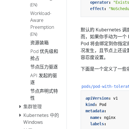
operator
:
"Exist
(EN)
effect
:
"NoSched
Workload-
Aware
Preemption
默认的 Kubernete
(EN)
而，如果你手动为一个 P
资源装箱
Pod 将会绑定到你指
况发生，且节点上还设
Pod 优先级和
容忍度设置。
抢占
节点压力驱逐
下面是一个定义了一些容
API 发起的驱
逐
pods/pod-with-tolera
节点声明式特
性
apiVersion
:
v1
kind
:
Pod
集群管理
metadata
:
Kubernetes 中的
name
:
nginx
Windows
labels
: