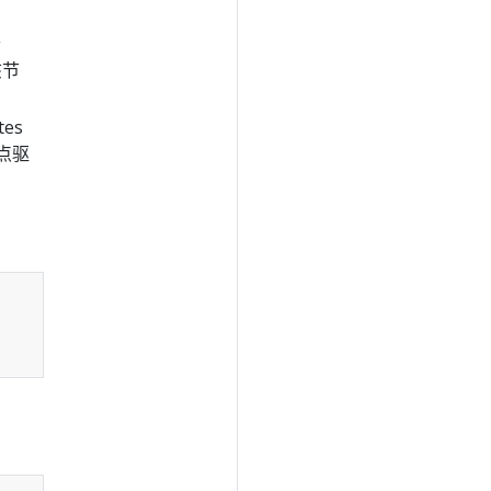
个
该节
es
节点驱