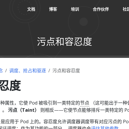
文档
博客
培训
合作伙伴
社
污点和容忍度
念
调度、抢占和驱逐
污点和容忍度
忍度
种属性，它使 Pod 被吸引到一类特定的
节点
（这可能出于一种
）。
污点（Taint）
则相反——它使节点能够排斥一类特定的 Po
是应用于 Pod 上的。容忍度允许调度器调度带有对应污点的 Po
保证调度：作为其功能的一部分， 调度器也会
评估其他参数
。