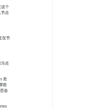
能在这个
从节点
正在节
忍污点
s 处
那些
是否会
tes