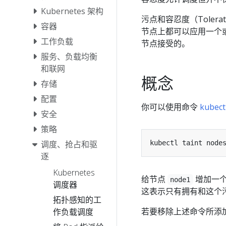
Kubernetes 架构
污点和容忍度（Toler
容器
节点上都可以应用一个或
工作负载
节点接受的。
服务、负载均衡
和联网
概念
存储
配置
你可以使用命令
kubectl
安全
策略
kubectl taint node
调度、抢占和驱
逐
Kubernetes
给节点
增加一
node1
调度器
这表示只有拥有和这个污
拓扑感知的工
若要移除上述命令所添
作负载调度