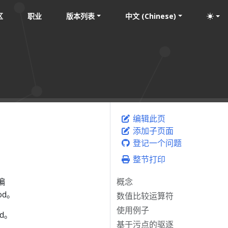
区
职业
版本列表
中文 (Chinese)
编辑此页
添加子页面
登记一个问题
整节打印
偏
概念
d。
数值比较运算符
使用例子
d。
基于污点的驱逐