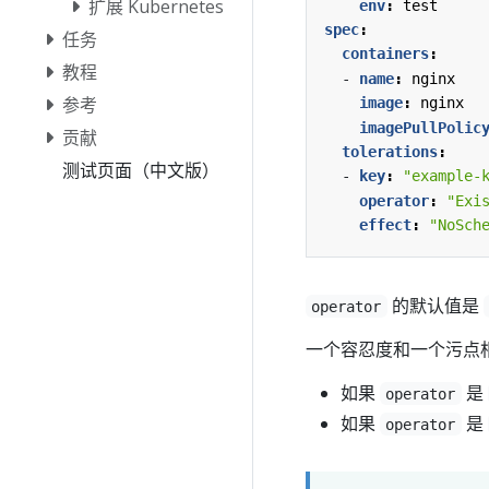
扩展 Kubernetes
env
:
test
spec
:
任务
containers
:
教程
- 
name
:
nginx
参考
image
:
nginx
imagePullPolic
贡献
tolerations
:
测试页面（中文版）
- 
key
:
"example-
operator
:
"Exi
effect
:
"NoSch
的默认值是
operator
一个容忍度和一个污点
如果
是
operator
如果
是
operator