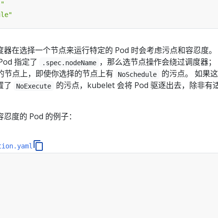
s"
ule"
s 调度器在选择一个节点来运行特定的 Pod 时会考虑污点和容忍度。
od 指定了
，那么选节点操作会绕过调度器；
.spec.nodeName
定的节点上，即使你选择的节点上有
的污点。 如果
NoSchedule
置了
的污点，kubelet 会将 Pod 驱逐出去，除非有
NoExecute
忍度的 Pod 的例子：
tion.yaml