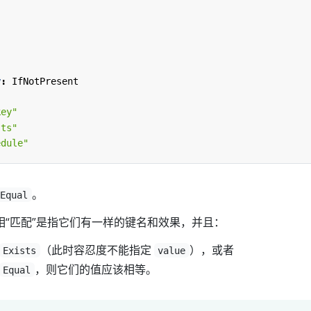
y
:
IfNotPresent
key"
sts"
edule"
。
Equal
相“匹配”是指它们有一样的键名和效果，并且：
（此时容忍度不能指定
），或者
Exists
value
，则它们的值应该相等。
Equal