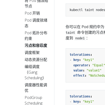
将 Pod 指派给
节点
kubectl taint node
Pod 开销
Pod 调度就绪
态
你可以在 Pod 规约中
命令创建的污点相
Pod 拓扑分布
taint
度到
：
约束
node1
污点和容忍度
调度框架
tolerations
:
动态资源分配
- 
key
:
"key1"
operator
:
"Equal
编组调度
value
:
"value1"
（Gang
effect
:
"NoSched
Scheduling）
调度器性能调
优
tolerations
:
PodGroup
- 
key
:
"key1"
Scheduling