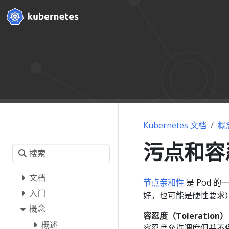
Kubernetes 文档
概
污点和容
文档
节点亲和性
是
Pod
的一
入门
好，也可能是硬性要求
概念
容忍度（Toleration）
概述
容忍度允许调度但并不