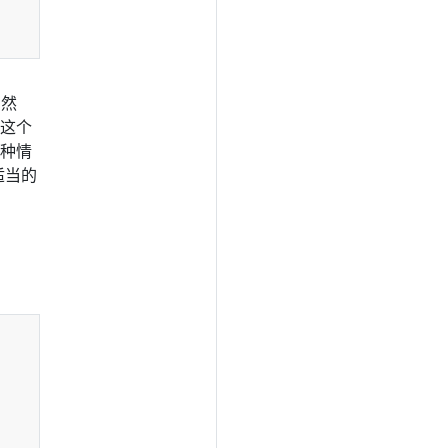
 然
 这个
这种情
适当的