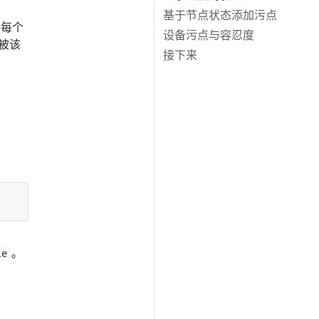
基于节点状态添加污点
 每个
设备污点与容忍度
被该
接下来
。
le