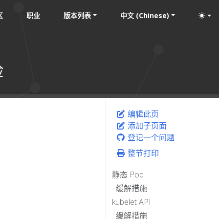
区
职业
版本列表
中文 (Chinese)
险
编辑此页
添加子页面
登记一个问题
整节打印
静态 Pod
缓解措施
kubelet API
缓解措施