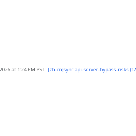
026 at 1:24 PM PST:
[zh-cn]sync api-server-bypass-risks (f