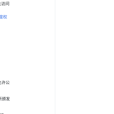
此访问
度权
问允许公
构所颁发