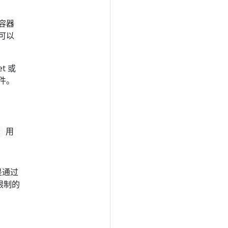
，容器
者可以
t 或
件。
用
t
是通过
限制的