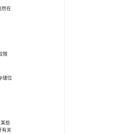
 仍然在
权限
。
 存储位
在某些
公开有关