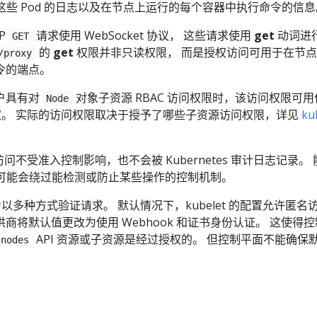
、这些 Pod 的日志以及在节点上运行的每个容器中执行命令的信息
P
请求使用 WebSocket 协议， 这些请求使用
get
动词进
GET
的
get
权限并非只读权限， 而是授权访问可用于在节
/proxy
令的端点。
群用户具有对
对象子资源 RBAC 访问权限时，该访问权限可用
Node
交互的授权。 实际的访问权限取决于授予了哪些子资源访问权限，详见
ku
的直接访问不受准入控制影响，也不会被 Kubernetes 审计日志记录。
击者可能会绕过能检测或防止某些操作的控制机制。
以配置为以多种方式验证请求。 默认情况下，kubelet 的配置允许匿名
s 提供商将默认值更改为使用 Webhook 和证书身份认证。 这使得
API 资源或子资源是经过授权的。 但控制平面不能确保
nodes