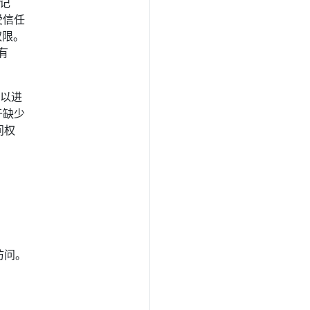
志记
受信任
权限。
有
书以进
于缺少
问权
访问。