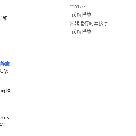
etcd API
缓解措施
员和
容器运行时套接字
缓解措施
静态
从该
集群挂
etes
将在