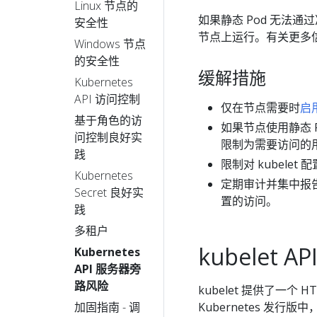
Linux 节点的
如果静态 Pod 无法通过准
安全性
节点上运行。有关更多
Windows 节点
的安全性
缓解措施
Kubernetes
API 访问控制
仅在节点需要时
启用
基于角色的访
如果节点使用静态 P
问控制良好实
限制为需要访问的
践
限制对 kubele
Kubernetes
定期审计并集中报告所
Secret 良好实
置的访问。
践
多租户
kubelet AP
Kubernetes
API 服务器旁
路风险
kubelet 提供了一个 
加固指南 - 调
Kubernetes 发行