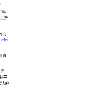
。
行鉴
点上运
作与
belet
 能直
访问。
控制平
默认的