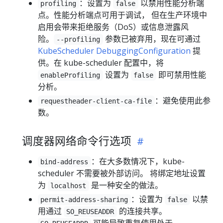
：设置为
以禁用性能分析端
profiling
false
点。性能分析端点可用于调试， 但在生产环境中
启用会带来拒绝服务（DoS）或信息泄露风
险。
参数已被弃用，现在可通过
--profiling
KubeScheduler DebuggingConfiguration
提
供。在 kube-scheduler 配置中，将
设置为
即可禁用性能
enableProfiling
false
分析。
：避免使用此参
requestheader-client-ca-file
数。
调度器网络命令行选项
：在大多数情况下，kube-
bind-address
scheduler 不需要被外部访问。 将绑定地址设置
为
是一种安全的做法。
localhost
：设置为
以禁
permit-address-sharing
false
用通过
的连接共享。
SO_REUSEADDR
可能导致重复使用处于