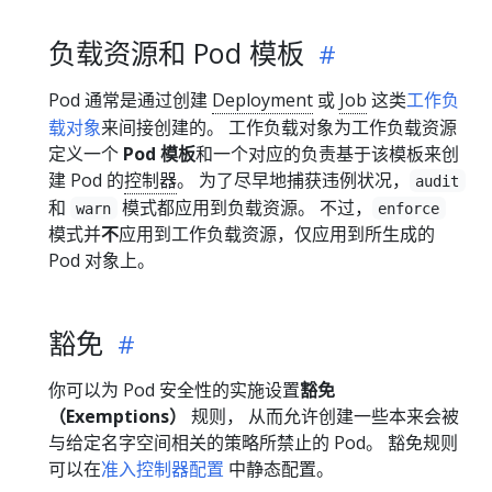
负载资源和 Pod 模板
Pod 通常是通过创建
Deployment
或
Job
这类
工作负
载对象
来间接创建的。 工作负载对象为工作负载资源
定义一个
Pod 模板
和一个对应的负责基于该模板来创
建 Pod 的
控制器
。 为了尽早地捕获违例状况，
audit
和
模式都应用到负载资源。 不过，
warn
enforce
模式并
不
应用到工作负载资源，仅应用到所生成的
Pod 对象上。
豁免
你可以为 Pod 安全性的实施设置
豁免
（Exemptions）
规则， 从而允许创建一些本来会被
与给定名字空间相关的策略所禁止的 Pod。 豁免规则
可以在
准入控制器配置
中静态配置。