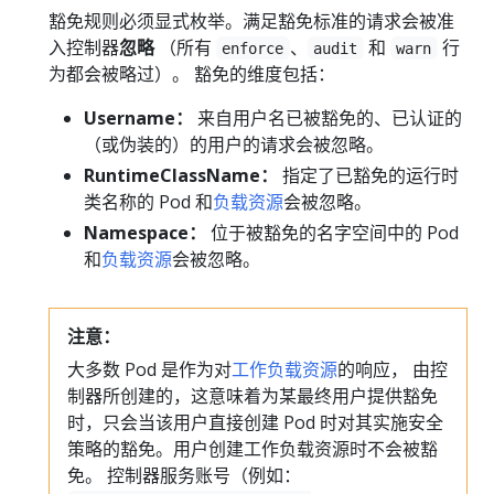
豁免规则必须显式枚举。满足豁免标准的请求会被准
入控制器
忽略
（所有
、
和
行
enforce
audit
warn
为都会被略过）。 豁免的维度包括：
Username：
来自用户名已被豁免的、已认证的
（或伪装的）的用户的请求会被忽略。
RuntimeClassName：
指定了已豁免的运行时
类名称的 Pod 和
负载资源
会被忽略。
Namespace：
位于被豁免的名字空间中的 Pod
和
负载资源
会被忽略。
注意：
大多数 Pod 是作为对
工作负载资源
的响应， 由控
制器所创建的，这意味着为某最终用户提供豁免
时，只会当该用户直接创建 Pod 时对其实施安全
策略的豁免。用户创建工作负载资源时不会被豁
免。 控制器服务账号（例如：