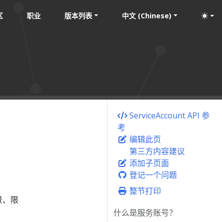
区
职业
版本列表
中文 (Chinese)
ServiceAccount API 参
考
编辑此页
第三方内容建议
添加子页面
登记一个问题
整节打印
场景、限
什么是服务账号？