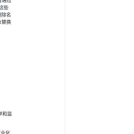
所有通过
这些
删除名
对象替换
举和监
商业化