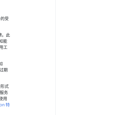
外的受
牌。此
感知能
用工
知
在过期
的形式
个服务
使用
ion 特