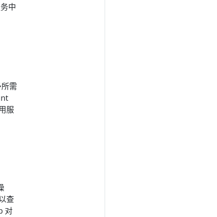
服务中
予所需
nt
用服
操
可以查
b 对