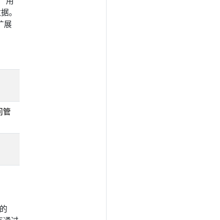
 用
数据。
扩展
问管
的