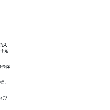
 的凭
一个短
还是你
的凭据，
t 形