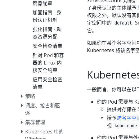
ServiceAccount
度器配置
了身份认证的主体赋予
加固指南 - 身
权限之外，默认没有其他
份认证机制
字空间中的
S
default
强化指南 - 动
它。
态资源分配
如果你在某个名字空间中
安全检查清单
Kubernetes 将该名
针对 Pod 和容
器的 Linux 内
核安全约束
Kuberne
应用安全检查
清单
一般而言，你可以在以
策略
你的 Pod 需要与 
调度、抢占和驱
提供对存储在 
逐
授予
跨名字空
集群管理
视
kube-node
Kubernetes 中的
你的 Pod 需要
Windows