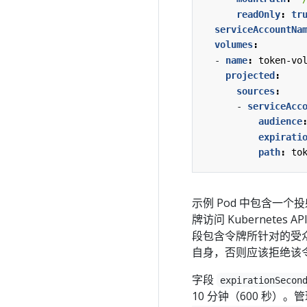
readOnly
:
tr
serviceAccountNa
volumes
:
- 
name
:
token-vo
projected
:
sources
:
- 
serviceAcc
audience
expirati
path
:
to
示例 Pod 中包含一个
牌访问 Kubernetes 
段包含令牌所针对的受
自身，否则应该拒绝该令
字段
expirationSecon
10 分钟（600 秒）