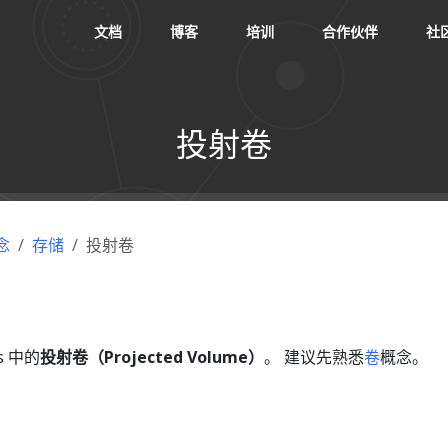
文档
博客
培训
合作伙伴
社
投射卷
念
存储
投射卷
s 中的
投射卷（Projected Volume）
。 建议先熟悉
卷
概念。