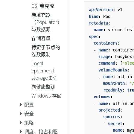
CSI 卷克隆
apiVersion
:
v1
卷填充器
kind
:
Pod
（Populator）
metadata
:
与数据源
name
:
volume-tes
spec
:
存储容量
containers
:
特定于节点的
- 
name
:
containe
卷数限制
image
:
busybox
Local
command
:
[
"sle
ephemeral
volumeMounts
:
- 
name
:
all-in
storage
(EN)
mountPath
:
"
卷健康监测
readOnly
:
tr
Windows 存储
volumes
:
- 
name
:
all-in-o
配置
projected
:
安全
sources
:
策略
- 
secret
:
name
:
my
调度、抢占和驱