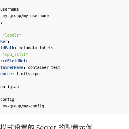
username
:
my-group/my-username
I
:
:
"labels"
dRef
:
eldPath
:
metadata.labels
:
"cpu_limit"
urceFieldRef
:
ntainerName
:
container-test
source
:
limits.cpu
configmap
config
:
my-group/my-config
式设置的 Secret 的配置示例