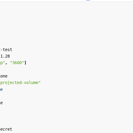
t
r-test
:1.28
ep"
,
"3600"
]
-one
/projected-volume"
ue
ne
secret