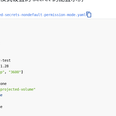
ed-secrets-nondefault-permission-mode.yaml
t
r-test
:1.28
ep"
,
"3600"
]
-one
/projected-volume"
ue
ne