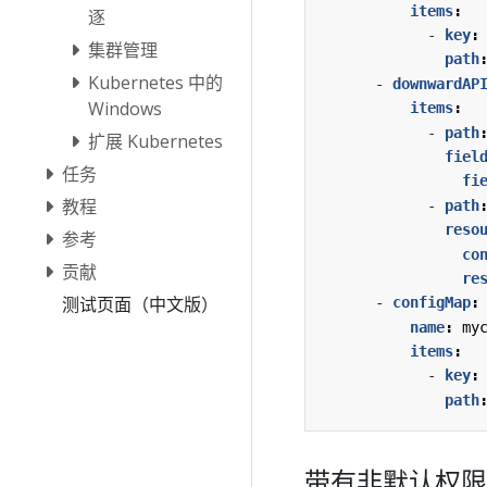
items
:
逐
- 
key
:
集群管理
path
Kubernetes 中的
- 
downwardAP
Windows
items
:
- 
path
扩展 Kubernetes
fiel
任务
fi
教程
- 
path
reso
参考
co
贡献
re
测试页面（中文版）
- 
configMap
:
name
:
my
items
:
- 
key
:
path
带有非默认权限模