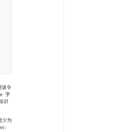
用该令
字
ce
标识
至少为
nt-