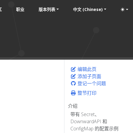
区
职业
版本列表
中文 (Chinese)
编辑此页
添加子页面
登记一个问题
整节打印
介绍
带有 Secret、
DownwardAPI 和
ConfigMap 的配置示例