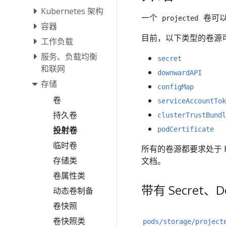
Kubernetes 架构
一个
卷可以
projected
容器
目前，以下类型的卷源
工作负载
服务、负载均衡
secret
和联网
downwardAPI
存储
configMap
卷
serviceAccountTok
持久卷
clusterTrustBundl
投射卷
podCertificate
临时卷
所有的卷源都要求处于 
存储类
文档。
卷属性类
带有 Secret、D
动态卷制备
卷快照
卷快照类
pods/storage/project