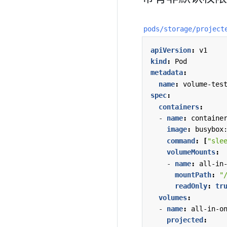
pods/storage/project
apiVersion
:
v1
kind
:
Pod
metadata
:
name
:
volume-tes
spec
:
containers
:
- 
name
:
containe
image
:
busybox
command
:
[
"sle
volumeMounts
:
- 
name
:
all-in
mountPath
:
"
readOnly
:
tr
volumes
:
- 
name
:
all-in-o
projected
: