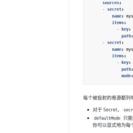
sources
:
- 
secret
:
name
:
my
items
:
- 
key
:
path
- 
secret
:
name
:
my
items
:
- 
key
:
path
mode
每个被投射的卷源都列
对于 Secret，
sec
只能
defaultMode
你可以显式地为每