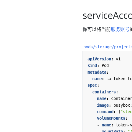
serviceAc
你可以将当前
服务账号
pods/storage/project
apiVersion
:
v1
kind
:
Pod
metadata
:
name
:
sa-token-t
spec
:
containers
:
- 
name
:
containe
image
:
busybox
command
:
[
"sle
volumeMounts
:
- 
name
:
token-
mountPath
:
"