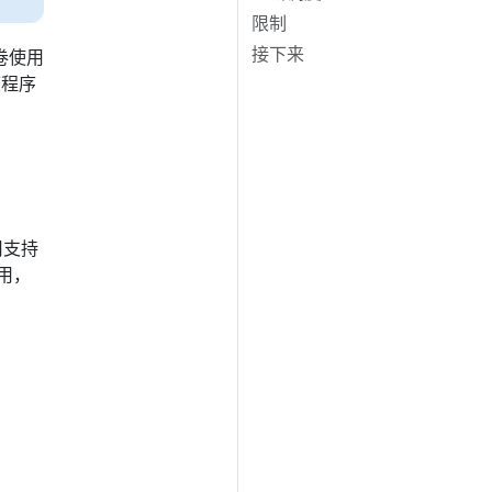
限制
接下来
卷使用
度程序
用支持
可用，