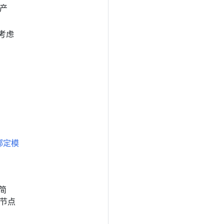
中产
将考虑
绑定模
简
节点