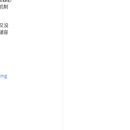
机制
又没
储容
ling