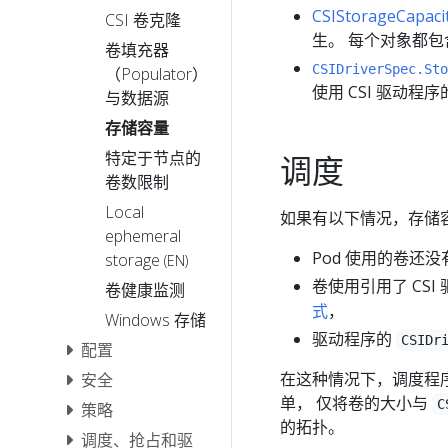
CSIStorageCapaci
CSI 卷克隆
生。 每个对象都
卷填充器
CSIDriverSpec.Sto
（Populator）
使用 CSI 驱动程
与数据源
存储容量
特定于节点的
调度
卷数限制
Local
如果有以下情况，存储容量
ephemeral
Pod 使用的卷还
storage
(EN)
卷使用引用了 CSI
卷健康监测
式
，
Windows 存储
驱动程序的
CSIDr
配置
在这种情况下，调度程序
安全
单， 仅将卷的大小与
C
策略
的拓扑。
调度、抢占和驱