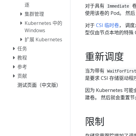
逐
对于具有
卷
Immediate
使用该卷的 Pod。 然
集群管理
Kubernetes 中的
对于
CSI 临时卷
， 调
Windows
型仅由节点本地的特殊 
扩展 Kubernetes
任务
重新调度
教程
参考
当为带有
WaitForFirs
贡献
是要求 CSI 存储驱
测试页面（中文版）
因为 Kubernete
建卷。 然后就会重置节点选
限制
存储容量跟踪增加了调