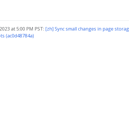
023 at 5:00 PM PST:
[zh] Sync small changes in page storag
ts (ac0d48784a)