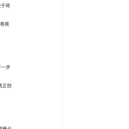
决于将
该卷类
下一步
真正创
度器必