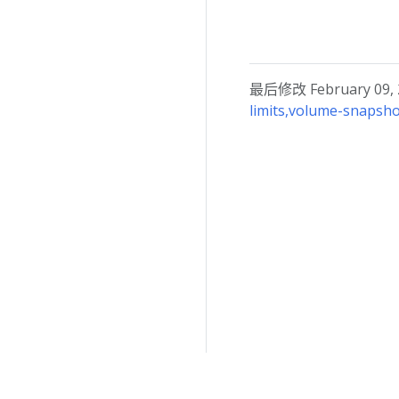
最后修改 February 09, 2
limits,volume-snapsho