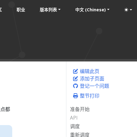
区
职业
版本列表
中文 (Chinese)
编辑此页
添加子页面
登记一个问题
整节打印
节点都
准备开始
API
调度
重新调度