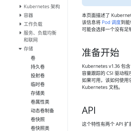
Kubernetes 架构
容器
本页面描述了 Kuber
该信息将
Pod 调度
到能
工作负载
可能会选择一个没有足
服务、负载均衡
和联网
存储
准备开始
卷
Kubernetes v1
持久卷
容量跟踪的 CSI 驱动
投射卷
如果可用，该如何使用它。
临时卷
Kubernetes 文档。
存储类
卷属性类
API
动态卷制备
卷快照
这个特性有两个 API 
卷快照类