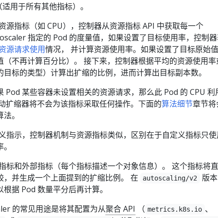
I（适用于所有其他指标）。
的资源指标（如 CPU），控制器从资源指标 API 中获取每一个
odAutoscaler 指定的 Pod 的度量值，如果设置了目标使用率，控制
资源请求使用
情况， 并计算资源使用率。如果设置了目标原始
值（不再计算百分比）。 接下来，控制器根据平均的资源使用率
的目标的类型）计算出扩缩的比例，进而计算出目标副本数。
Pod 某些容器未设置相关的资源请求，那么此 Pod 的 CPU 利
自动扩缩器将不会为该指标采取任何操作。下面的
算法细节
章节将
算法。
自定义指示，控制器机制与资源指标类似，区别在于自定义指标只使
率。
对象指标和外部指标（每个指标描述一个对象信息）。 这个指标将
较，并生成一个上面提到的扩缩比例。 在
版本 
autoscaling/v2
根据 Pod 数量平分后再计算。
toscaler 的常见用途是将其配置为从
聚合 API
（
、
metrics.k8s.io