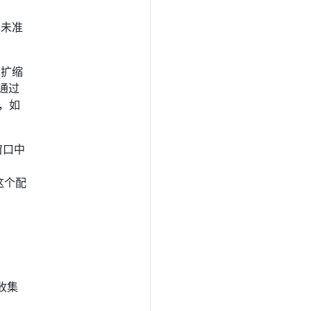
尚未准
算扩缩
通过
，如
窗口中
这个配
。
何收集