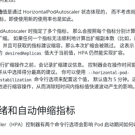
始
值是通过 HorizontalPodAutoscaler 状态体现的， 而不考虑
的指标，即使使用新的使用率也是如此。
alPodAutoscaler 时指定了多个指标， 那么会按照每个指标分别计
扩缩。 如果任何一个指标无法顺利地计算出扩缩副本数（比如，
）， 并且可获取的指标建议缩容，那么本次扩缩会被跳过。 这表示
的
值大于当前值，HPA 仍然能实现扩容。
desiredReplicas
器执行扩缩操作之前，会记录扩缩建议信息。 控制器会在操作时间
并从中选择得分最高的建议。 你可以使用
--horizontal-pod-
命令行选项来配置这个值， 默认值为 5 分钟。
stabilization
地进行缩容操作，从而消除短时间内指标值快速波动产生的影响
备就绪和自动伸缩指标
utoscaler（HPA）控制器有两个命令行选项会影响 Pod 启动期间如