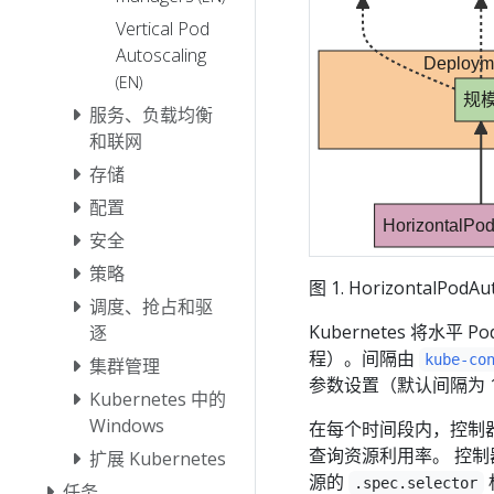
Vertical Pod
Autoscaling
Deploym
(EN)
规
服务、负载均衡
和联网
存储
配置
HorizontalPod
安全
策略
图 1. HorizontalPodA
调度、抢占和驱
Kubernetes 将
逐
程）。间隔由
kube-co
集群管理
参数设置（默认间隔为 1
Kubernetes 中的
Windows
在每个时间段内，控制器管理
查询资源利用率。 控
扩展 Kubernetes
源的
.spec.selector
任务