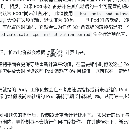
时间。 相反，如果 Pod 未准备好并在其启动后的一个可配置的短
为 Pod “尚未准备好”。 此值使用
--horizontal-pod-autosc
命令行选项配置，默认值为 30 秒。 一旦 Pod 准备就绪，
ay
、可配置的时间内，它就会认为任何向准备就绪的转换都是第一
命令行选项配置
pod-autoscaler-cpu-initialization-period
当前指标
当前
d 后，扩缩比例就会根据
计算出来。
预期指标
指标
制平面会更保守地重新计算平均值，在需要缩小时假设这些 Pod
\over
 在需要放大时假设这些 Pod 消耗了 0% 目标值。这可以在一定
预期
指标
就绪的 Pod，工作负载会在不考虑遗漏指标或尚未就绪的 Pod
保守地假设尚未就绪的 Pod 消耗了期望指标的 0%，从而进一步
od 和缺失的指标后，控制器会重新计算使用率。 如果新的比率
范围内，则控制器不会执行任何扩缩操作。 在其他情况下，新比
任何更改。