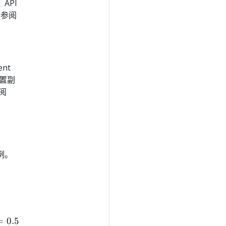
API
请参阅
nt
置副
参阅
例。
ext{期望副本数} = ceil\left\lceil \text{当前副本数} \tim
=
0.5