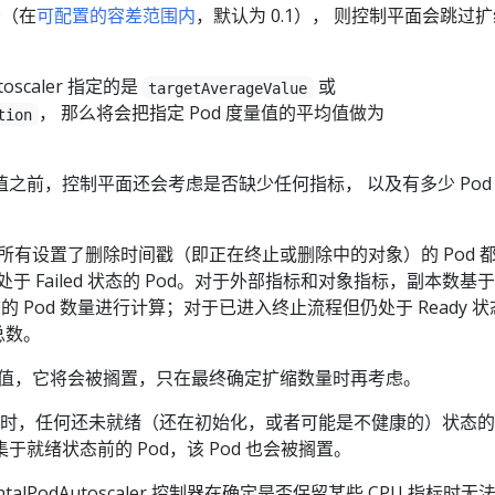
\div
50.0
0（在
可配置的容差范围内
，默认为 0.1）， 则控制平面会跳过
100.0
\div
} =
100.0
utoscaler 指定的是
或
2.0
} =
targetAverageValue
， 那么将会把指定 Pod 度量值的平均值做为
0.5
tion
。
之前，控制平面还会考虑是否缺少任何指标， 以及有多少 Pod
标，所有设置了删除时间戳（即正在终止或删除中的对象）的 Pod 
于 Failed 状态的 Pod。对于外部指标和对象指标，副本数基
y 状态的 Pod 数量进行计算；对于已进入终止流程但仍处于 Ready 
总数。
度量值，它将会被搁置，只在最终确定扩缩数量时再考虑。
扩缩时，任何还未就绪（还在初始化，或者可能是不健康的）状态的 
于就绪状态前的 Pod，该 Pod 也会被搁置。
talPodAutoscaler 控制器在确定是否保留某些 CPU 指标时无