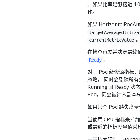
。如果比率足够接近 1.
作。
如果 HorizontalPodA
targetAverageUtiliza
currentMetricValue
在检查容差并决定最终值
。
Ready
对于 Pod 级资源指
忽略， 同时会剔除所有处
Running 且 Read
Pod，仍会被计入副本
如果某个 Pod 缺失
当使用 CPU 指标来
或
最近的指标度量值采集
由于技术限制，Horizon