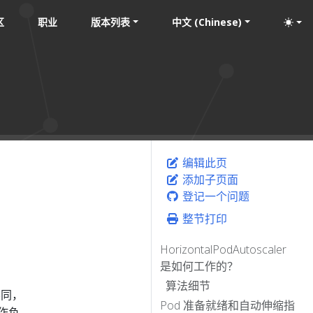
区
职业
版本列表
中文 (Chinese)
编辑此页
添加子页面
登记一个问题
整节打印
HorizontalPodAutoscaler
是如何工作的？
算法细节
不同，
Pod 准备就绪和自动伸缩指
工作负