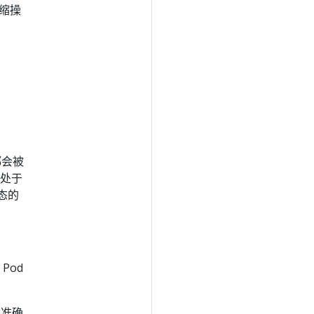
扩缩操
都会被
于处于
状态的
Pod
法准确