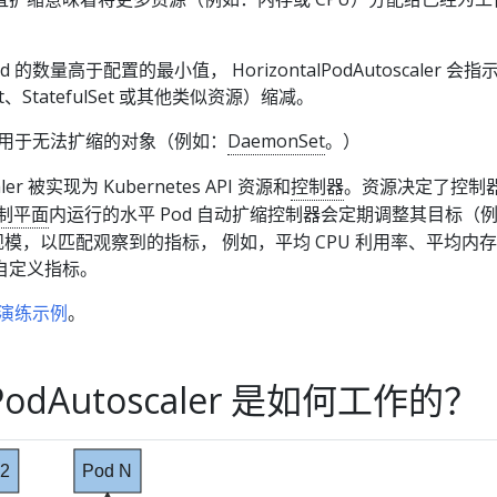
的数量高于配置的最小值， HorizontalPodAutoscaler 会指
t、StatefulSet 或其他类似资源）缩减。
不适用于无法扩缩的对象（例如：
DaemonSet
。）
caler 被实现为 Kubernetes API 资源和
控制器
。资源决定了控制
制平面
内运行的水平 Pod 自动扩缩控制器会定期调整其目标（
所需规模，以匹配观察到的指标， 例如，平均 CPU 利用率、平均内
自定义指标。
演练示例
。
alPodAutoscaler 是如何工作的？
 2
Pod N