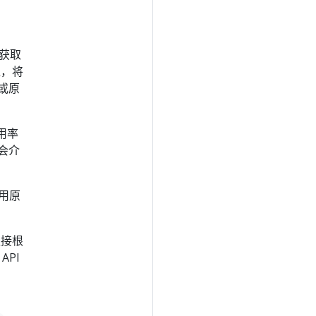
器获取
值，将
或原
用率
会介
用原
直接根
API