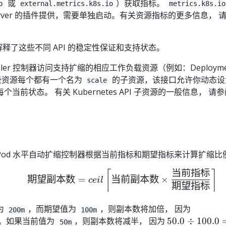
或
）获取指标。
o
external.metrics.k8s.io
metrics.k8s.io
s Server 的插件提供，需要单独启动。有关资源指标的更多信息， 
解释了这些不同 API 的稳定性保证和支持状态。
utoscaler 控制器访问支持扩缩的相应工作负载资源（例如：Deployme
。 这些资源每个都有一个名为
的子资源，该接口允许你动态设
scale
前状态。 有关 Kubernetes API 子资源的一般信息， 请
。
od 水平自动扩缩控制器根据当前指标和期望指标来计算扩缩比
当前指标
\begin{equation*} \t
⌈
⌉
期望副本数
=
当前副本数
×
ce
i
l
期望指标
{
为
，而期望值为
，则副本数将加倍， 因为
200m
100m
200.0
{
。如果当前值为
，则副本数将减半， 因为
50.0
÷
100.0
50m