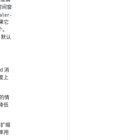
时间窗
aler-
如果它
个。
，默认
 消
程度上
 的情
降低
与扩缩
率用