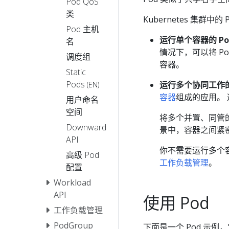
Pod QoS
类
Kubernetes 集群中
Pod 主机
运行单个容器的 Po
名
情况下，可以将 Po
调度组
容器。
Static
Pods
运行多个协同工作的
(EN)
容器
组成的应用。
用户命名
空间
将多个并置、同管的
Downward
景中，容器之间紧
API
你不需要运行多个
高级 Pod
工作负载管理
。
配置
Workload
API
使用 Pod
工作负载管理
PodGroup
下面是一个 Pod 示