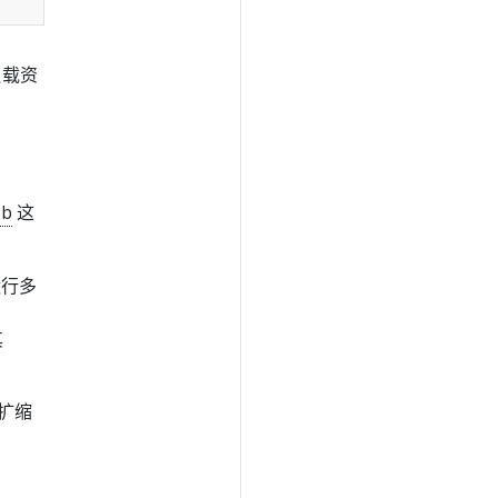
负载资
ob
这
运行多
其
的扩缩