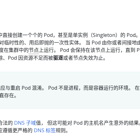
s 中直接创建一个个的 Pod，甚至是单实例（Singleton）的 Pod
相对临时性的、用后即抛的一次性实体。 当 Pod 由你或者间接地
调度在集群中的
节点
上运行。 Pod 会保持在该节点上运行，直到 Po
除、Pod 因资源不足而被
驱逐
或者节点失效为止。
不应与重启 Pod 混淆。 Pod 不是进程，而是容器运行的环境。 
一直存在。
个合法的
DNS 子域
值， 但这可能对 Pod 的主机名产生意外的结
应遵循更严格的
DNS 标签
规则。