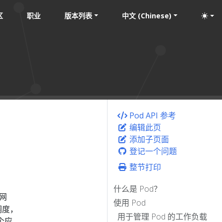
区
职业
版本列表
中文 (Chinese)
Pod API 参考
编辑此页
添加子页面
登记一个问题
整节打印
什么是 Pod？
网
使用 Pod
调度，
用于管理 Pod 的工作负载
个应