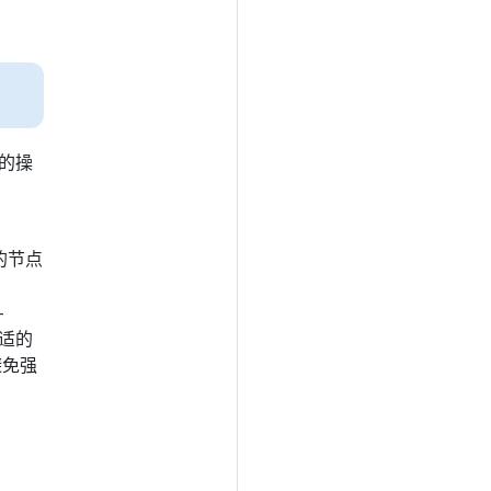
需的操
的节点
-
合适的
避免强