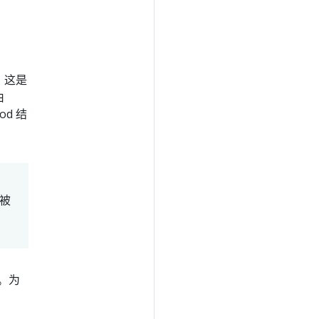
。 这是
由
d 结
在被
果。为