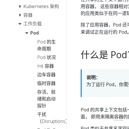
用容器， 这些容器相
Kubernetes 架构
的应用类似于在同一逻
容器
工作负载
除了应用容器，Pod 还
来调试正在运行的 Pod
Pod
Pod 的生
命周期
什么是 Po
Pod 状况
Init 容器
边车容器
说明：
临时容器
为了运行 Pod，你
存活、就
绪和启动
探针
Pod 的共享上下文包括
干扰
面， 即用来隔离
容器
的
（Disruptions）
Pod 类似于共享名字