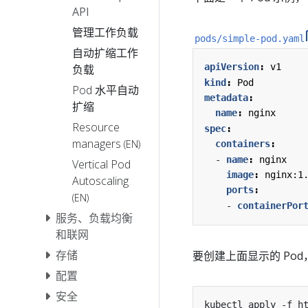
API
管理工作负载
pods/simple-pod.yaml
自动扩缩工作
apiVersion
:
v1
负载
kind
:
Pod
Pod 水平自动
metadata
:
扩缩
name
:
nginx
Resource
spec
:
managers
(EN)
containers
:
- 
name
:
nginx
Vertical Pod
image
:
nginx:1
Autoscaling
ports
:
(EN)
- 
containerPor
服务、负载均衡
和联网
存储
要创建上面显示的 Po
配置
安全