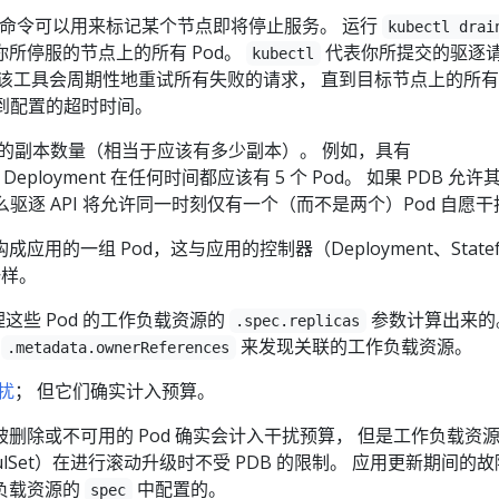
命令可以用来标记某个节点即将停止服务。 运行
kubectl drai
所停服的节点上的所有 Pod。
代表你所提交的驱逐
kubectl
以该工具会周期性地重试所有失败的请求， 直到目标节点上的所
达到配置的超时时间。
忍的副本数量（相当于应该有多少副本）。 例如，具有
 Deployment 在任何时间都应该有 5 个 Pod。 如果 PDB 允许
么驱逐 API 将允许同一时刻仅有一个（而不是两个）Pod 自愿干
用的一组 Pod，这与应用的控制器（Deployment、Statefu
一样。
理这些 Pod 的工作负载资源的
参数计算出来的
.spec.replicas
的
来发现关联的工作负载资源。
.metadata.ownerReferences
扰
； 但它们确实计入预算。
删除或不可用的 Pod 确实会计入干扰预算， 但是工作负载资
tatefulSet）在进行滚动升级时不受 PDB 的限制。 应用更新期间的
负载资源的
中配置的。
spec