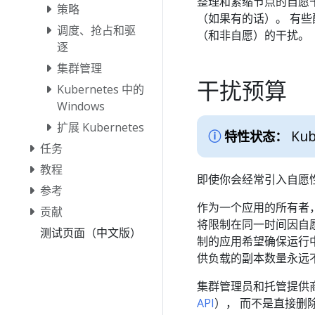
整理和紧缩节点的自愿
策略
（如果有的话）。 有些配
调度、抢占和驱
（和非自愿）的干扰。
逐
集群管理
干扰预算
Kubernetes 中的
Windows
扩展 Kubernetes
Kub
特性状态：
任务
教程
即使你会经常引入自愿性
参考
作为一个应用的所有者
贡献
将限制在同一时间因自愿
测试页面（中文版）
制的应用希望确保运行中
供负载的副本数量永远
集群管理员和托管提供商应该
API
）， 而不是直接删除 P