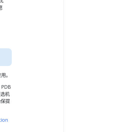
扰
愿
应用。
 PDB
票选机
确保提
tion