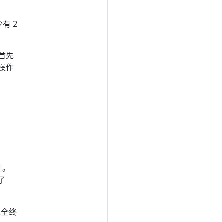
少有 2
首先
操作
。
了
完全终