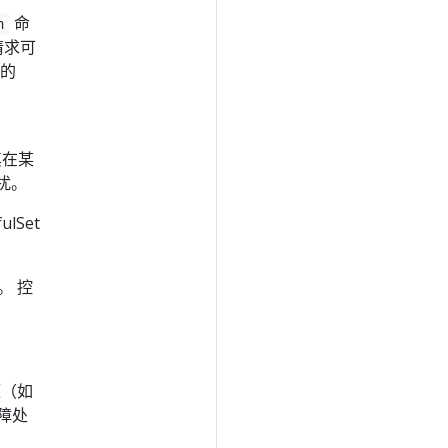
命
n
请求可
有的
其在某
扰。
lSet
。 控
源（如
故障处