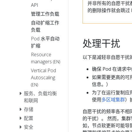
并非所有的自愿干扰都会受
API
的删除操作就会跳过 
管理工作负载
自动扩缩工作
负载
Pod 水平自动
处理干扰
扩缩
Resource
以下是减轻非自愿干扰
managers
(EN)
确保 Pod 在请求
Vertical Pod
如果需要更高的可
Autoscaling
信息。）
(EN)
为了在运行复制应
服务、负载均衡
使用
多区域集群
）
和联网
存储
自愿干扰的频率各不相同。
配置
的干扰）。 然而，集
如，节点软更新可能导
安全