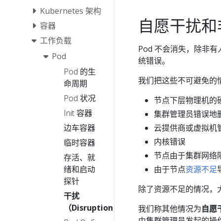
Kubernetes 架构
自愿干扰和
容器
工作负载
Pod 不会消失，除非
Pod
统错误。
Pod 的生
我们把这些不可避免的
命周期
Pod 状况
节点下层物理机的
Init 容器
集群管理员错误地
云提供商或虚拟机
边车容器
内核错误
临时容器
节点由于集群网络
存活、就
由于节点
资源不足
绪和启动
探针
除了资源不足的情况，大多
干扰
（Disruptions）
我们称其他情况为
自愿干
由集群管理员发起的操