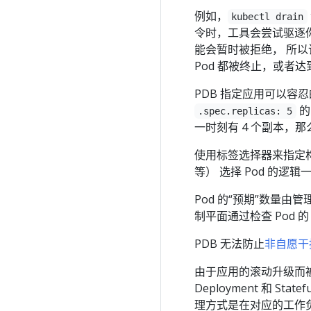
例如，
kubectl drain
令时，工具会尝试驱逐你
能会暂时被拒绝， 所
Pod 都被终止，或者
PDB 指定应用可以容
的
.spec.replicas: 5
一时刻有 4 个副本，那
使用标签选择器来指定构成应
等） 选择 Pod 的逻辑
Pod 的“预期”数量由管
制平面通过检查 Pod 
PDB 无法防止
非自愿干
由于应用的滚动升级而被
Deployment 和 S
理方式是在对应的工作