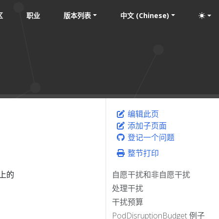
区
职业
版本列表
中文 (Chinese)
编辑此页
添加子页面
登记一个问题
整节打印
上的
自愿干扰和非自愿干扰
处理干扰
干扰预算
PodDisruptionBudget 例子