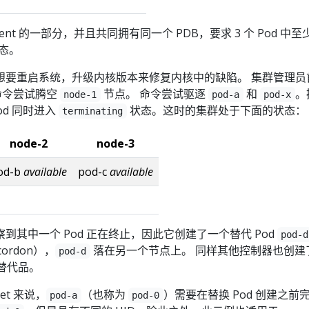
loyment 的一部分，并且共同拥有同一个 PDB，要求 3 个 Pod 中至
状态。
想要重启系统，升级内核版本来修复内核中的缺陷。 集群管理员
命令尝试腾空
节点。 命令尝试驱逐
和
。
node-1
pod-a
pod-x
od 同时进入
状态。这时的集群处于下面的状态：
terminating
node-2
node-3
od-b
available
pod-c
available
器观察到其中一个 Pod 正在终止，因此它创建了一个替代 Pod
pod-d
ordon），
落在另一个节点上。 同样其他控制器也创建
pod-d
替代品。
Set 来说，
（也称为
）需要在替换 Pod 创建之前
pod-a
pod-0