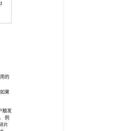
d
用的
（如果
户触发
。 例
碎片