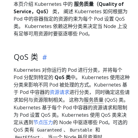
本页介绍 Kubernetes 中的
服务质量（Quality of
Service，QoS）
类， 阐述 Kubernetes 如何根据为
Pod 中的容器指定的资源约束为每个 Pod 设置 QoS
类。 Kubernetes 依赖这种分类来决定当 Node 上没
有足够可用资源时要驱逐哪些 Pod。
QoS 类
Kubernetes 对你运行的 Pod 进行分类，并将每个
Pod 分配到特定的
QoS 类
中。 Kubernetes 使用这种
分类来影响不同 Pod 被处理的方式。Kubernetes 基
于 Pod 中
容器
的
资源请求
进行分类， 同时确定这些请
求如何与资源限制相关。 这称为
服务质量
(QoS) 类。
Kubernetes 基于每个 Pod 中容器的资源请求和限制
为 Pod 设置 QoS 类。Kubernetes 使用 QoS 类来决
定从遇到
节点压力
的 Node 中驱逐哪些 Pod。可选的
QoS 类有
、
和
Guaranteed
Burstable
。 当一个 Node 耗尽资源时，
BestEffort