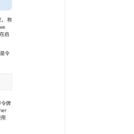
， 称
tem
在启
分是令
导令牌
ner
使用