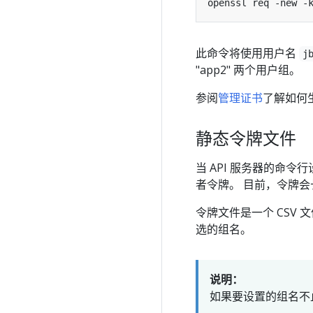
openssl req -new -
此命令将使用用户名
j
"app2" 两个用户组。
参阅
管理证书
了解如何
静态令牌文件
当 API 服务器的命令
者令牌。 目前，令牌会
令牌文件是一个 CSV 
选的组名。
说明：
如果要设置的组名不