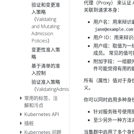
代理（Proxy） 来认证
验证和变更准
关联到请求本身：
入策略
（Validating
用户名：用来辩识
and Mutating
jane@example.com
Admission
用户 ID：用来
Policies）
用户组：取值为一
变更性准入策
成员。 常见的值
略
附加字段：一组额
基于清单的准
件可能觉得有用的
入控制
所有（属性）值对于身
验证准入策略
义。
（ValidatingAdmissionPolicy）
常用的标签、注
你可以同时启用多种身
解和污点
针对服务账号使用
Kubernetes API
至少另外一种方法
插桩
当集群中启用了多个身
Kubernetes 问题