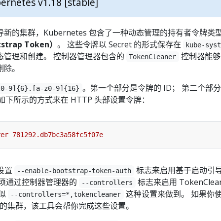
ernetes v1.18 [stable]
的集群，Kubernetes 包含了一种动态管理的持有者令牌类型
trap Token）
。 这些令牌以 Secret 的形式保存在
kube-sys
态管理和创建。 控制器管理器包含的
控制器能够
TokenCleaner
删除。
。第一个部分是令牌的 ID； 第二个部
z0-9]{6}.[a-z0-9]{16}
以用如下所示的方式来在 HTTP 头部设置令牌：
上设置
标志来启用基于启动引
--enable-bootstrap-token-auth
必须通过控制器管理器的
标志来启用 TokenClea
--controllers
类似
这种设置来做到。 如果你
--controllers=*,tokencleaner
的集群，该工具会帮你完成这些设置。