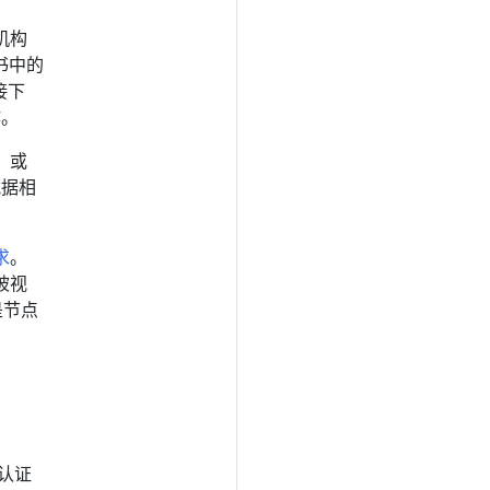
机构
书中的
接下
作。
 或
凭据相
求
。
被视
是节点
份认证