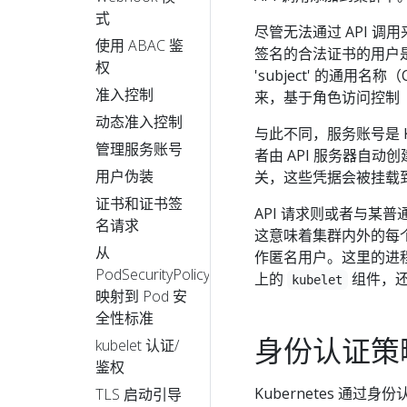
式
尽管无法通过 API 调
使用 ABAC 鉴
签名的合法证书的用户是通
权
'subject' 的通用名
准入控制
来，基于角色访问控制
动态准入控制
与此不同，服务账号是 K
管理服务账号
者由 API 服务器自动创
用户伪装
关，这些凭据会被挂载到 P
证书和证书签
API 请求则或者与某
名请求
这意味着集群内外的每个
从
作匿名用户。这里的进
PodSecurityPolicy
上的
组件，
kubelet
映射到 Pod 安
全性标准
身份认证策
kubelet 认证/
鉴权
Kubernetes 通过
TLS 启动引导