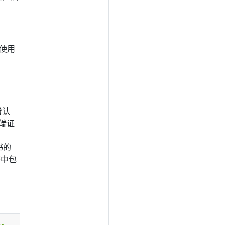
过使用
份认
端证
书的
书中包