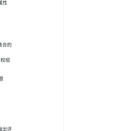
属性
集合的
鉴权组
意
做出评