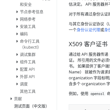
估决定。 API 服务
和安全
节点参考信息
对于所有通过身份认证
网络参考
与其它身份认证协议（LDA
安装工具
一个
身份认证代理
或
身份
编码
命令行工具
X509 客户证书
（kubectl）
通过给 API 服务器传递
调试集群
证。 所引用的文件必须
组件工具
书。 如果提供了客户端证
配置 API
Name） 就被作为请求的
外部 API
organization
含多个 organization
调度
其他工具
例如，使用
命
openssl
贡献
测试页面（中文版）