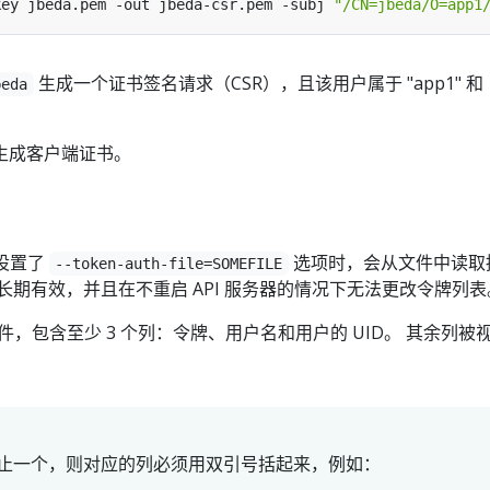
key jbeda.pem -out jbeda-csr.pem -subj 
"/CN=jbeda/O=app1
生成一个证书签名请求（CSR），且该用户属于 "app1" 和
beda
生成客户端证书。
行设置了
选项时，会从文件中读取
--token-auth-file=SOMEFILE
长期有效，并且在不重启 API 服务器的情况下无法更改令牌列表
文件，包含至少 3 个列：令牌、用户名和用户的 UID。 其余列被
止一个，则对应的列必须用双引号括起来，例如：