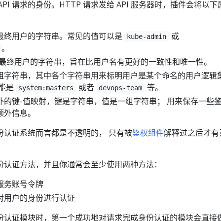
 API 请求的身份。HTTP 请求发给 API 服务器时，插件会将以下
最终用户的字符串。常见的值可以是
或
kube-admin
。
辩识最终用户的字符串，旨在比用户名有更好的一致性和唯一性。
组字符串，其中各个字符串用来标明用户是某个命名的用户逻辑
可能是
或者
等。
system:masters
devops-team
外的键-值映射，键是字符串，值是一组字符串； 用来保存一些
额外信息。
份认证系统而言都是不透明的， 只有被
鉴权组件
解释过之后才有
份认证方法，并且你通常会至少使用两种方法：
服务账号令牌
对用户的身份进行认证
份认证模块时，第一个成功地对请求完成身份认证的模块会直接