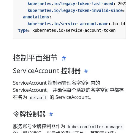
kubernetes.io/legacy-token-last-used
:
2022-1
kubernetes.io/legacy-token-invalid-since
:
20
annotations
:
kubernetes.io/service-account.name
:
build-ro
type
:
kubernetes.io/service-account-token
控制平面细节
ServiceAccount 控制器
ServiceAccount 控制器管理名字空间内的
ServiceAccount， 并确保每个活跃的名字空间中都存
在名为
的 ServiceAccount。
default
令牌控制器
服务账号令牌控制器作为
kube-controller-manager