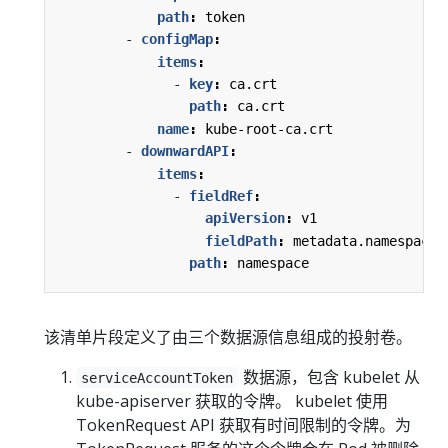
path
:
token
- 
configMap
:
items
:
- 
key
:
ca.crt
path
:
ca.crt
name
:
kube-root-ca.crt
- 
downwardAPI
:
items
:
- 
fieldRef
:
apiVersion
:
v1
fieldPath
:
metadata.namespace
path
:
namespace
该清单片段定义了由三个数据源信息组成的投射卷。
数据源，包含 kubelet 从
serviceAccountToken
kube-apiserver 获取的令牌。 kubelet 使用
TokenRequest API 获取有时间限制的令牌。为