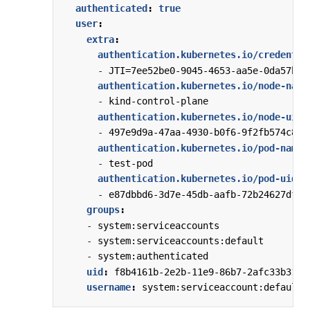
authenticated
:
true
user
:
extra
:
authentication.kubernetes.io/credentia
- 
JTI=7ee52be0-9045-4653-aa5e-0da57b8d
authentication.kubernetes.io/node-name
- 
kind-control-plane
authentication.kubernetes.io/node-uid
:
- 
497e9d9a-47aa-4930-b0f6-9f2fb574c8c6
authentication.kubernetes.io/pod-name
:
- 
test-pod
authentication.kubernetes.io/pod-uid
:
- 
e87dbbd6-3d7e-45db-aafb-72b24627dff5
groups
:
- 
system:serviceaccounts
- 
system:serviceaccounts:default
- 
system:authenticated
uid
:
f8b4161b-2e2b-11e9-86b7-2afc33b31a7
username
:
system:serviceaccount:default: