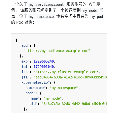
一个关于
服务账号的 JWT 示
my-serviceaccount
例， 该服务账号绑定到了一个被调度到
节
my-node
点、位于
命名空间中且名为
my-namespace
my-pod
的 Pod 对象：
{
"aud"
:
[
"https://my-audience.example.com"
],
"exp"
:
1729605240
,
"iat"
:
1729601640
,
"iss"
:
"https://my-cluster.example.com"
,
"jti"
:
"aed34954-b33a-4142-b1ec-389d6bbb4936"
,
"kubernetes.io"
:
{
"namespace"
:
"my-namespace"
,
"node"
:
{
"name"
:
"my-node"
,
"uid"
:
"646e7c5e-32d6-4d42-9dbd-e504e6cbe6
},