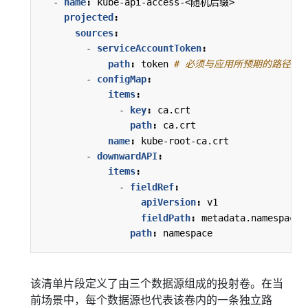
- 
name
:
kube-api-access-<随机后缀>
projected
:
sources
:
- 
serviceAccountToken
:
path
:
token
# 必须与应用所预期的路径匹
- 
configMap
:
items
:
- 
key
:
ca.crt
path
:
ca.crt
name
:
kube-root-ca.crt
- 
downwardAPI
:
items
:
- 
fieldRef
:
apiVersion
:
v1
fieldPath
:
metadata.namespace
path
:
namespace
该清单片段定义了由三个数据源组成的投射卷。在当
前场景中，每个数据源也代表该卷内的一条独立路