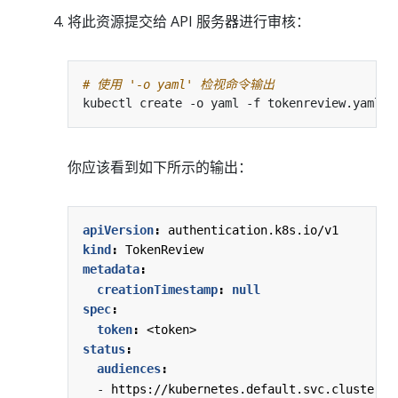
将此资源提交给 API 服务器进行审核：
# 使用 '-o yaml' 检视命令输出
你应该看到如下所示的输出：
apiVersion
:
authentication.k8s.io/v1
kind
:
TokenReview
metadata
:
creationTimestamp
:
null
spec
:
token
:
<token>
status
:
audiences
:
- 
https://kubernetes.default.svc.cluster.l