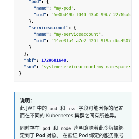
"pod"
:
{
"name"
:
"my-pod"
,
"uid"
:
"5e0bd49b-f040-43b0-99b7-22765a53f7
},
"serviceaccount"
:
{
"name"
:
"my-serviceaccount"
,
"uid"
:
"14ee3fa4-a7e2-420f-9f9a-dbc4507c37
}
},
"nbf"
:
1729601640
,
"sub"
:
"system:serviceaccount:my-namespace:my-
}
说明：
此 JWT 中的
和
字段可能因你的配置
aud
iss
而在不同的 Kubernetes 集群之间有所差异。
同时存在
和
声明意味着此令牌被绑
pod
node
定到了
Pod
对象。 在验证 Pod 绑定的服务账号