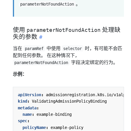
。
parameterNotFoundAction
使用
处理缺
parameterNotFoundAction
失的参数
当在
中使用
时，有可能不会匹
paramRef
selector
配到任何参数。 在这种情况下，
字段决定绑定的行为。
parameterNotFoundAction
示例：
apiVersion
:
admissionregistration.k8s.io/v1alpha
kind
:
ValidatingAdmissionPolicyBinding
metadata
:
name
:
example-binding
spec
:
policyName
:
example-policy