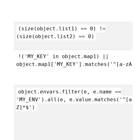
(size(object.list1) == 0) !=
(size(object.list2) == 0)
!('MY_KEY' in object.map1) ||
object.map1['MY_KEY'].matches('^[a-zA-Z
object.envars.filter(e, e.name ==
'MY_ENV').all(e, e.value.matches('^[a-z
Z]*$')