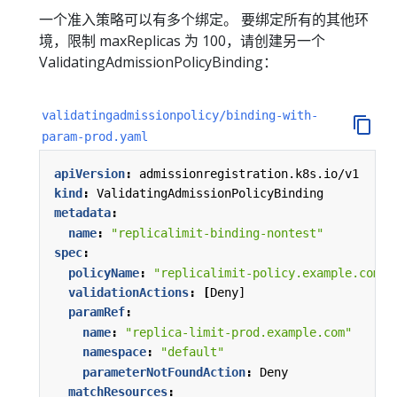
一个准入策略可以有多个绑定。 要绑定所有的其他环
境，限制 maxReplicas 为 100，请创建另一个
ValidatingAdmissionPolicyBinding：
validatingadmissionpolicy/binding-with-
param-prod.yaml
apiVersion
:
admissionregistration.k8s.io/v1
kind
:
ValidatingAdmissionPolicyBinding
metadata
:
name
:
"replicalimit-binding-nontest"
spec
:
policyName
:
"replicalimit-policy.example.com"
validationActions
:
[
Deny]
paramRef
:
name
:
"replica-limit-prod.example.com"
namespace
:
"default"
parameterNotFoundAction
:
Deny
matchResources
: