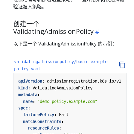
验证准入策略。
创建一个
ValidatingAdmissionPolicy
以下是一个 ValidatingAdmissionPolicy 的示例：
validatingadmissionpolicy/basic-example-
policy.yaml
apiVersion
:
admissionregistration.k8s.io/v1
kind
:
ValidatingAdmissionPolicy
metadata
:
name
:
"demo-policy.example.com"
spec
:
failurePolicy
:
Fail
matchConstraints
:
resourceRules
: