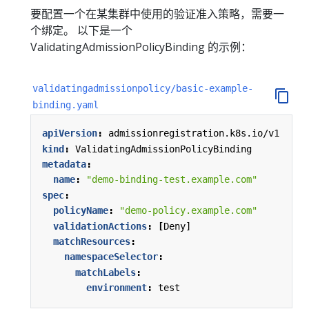
要配置一个在某集群中使用的验证准入策略，需要一
个绑定。 以下是一个
ValidatingAdmissionPolicyBinding 的示例：
validatingadmissionpolicy/basic-example-
binding.yaml
apiVersion
:
admissionregistration.k8s.io/v1
kind
:
ValidatingAdmissionPolicyBinding
metadata
:
name
:
"demo-binding-test.example.com"
spec
:
policyName
:
"demo-policy.example.com"
validationActions
:
[
Deny]
matchResources
:
namespaceSelector
:
matchLabels
:
environment
:
test