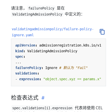
请注意，
是在
failurePolicy
中定义的：
ValidatingAdmissionPolicy
validatingadmissionpolicy/failure-policy-
ignore.yaml
apiVersion
:
admissionregistration.k8s.io/v1
kind
:
ValidatingAdmissionPolicy
spec
:
...
failurePolicy
:
Ignore
# 默认为 "Fail"
validations
:
- 
expression
:
"object.spec.xyz == params.x"
检查表达式
代表将使用 CEL
spec.validations[i].expression