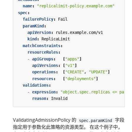
name
:
"replicalimit-policy.example.com"
spec
:
failurePolicy
:
Fail
paramKind
:
apiVersion
:
rules.example.com/v1
kind
:
ReplicaLimit
matchConstraints
:
resourceRules
:
- 
apiGroups
:
[
"apps"
]
apiVersions
:
[
"v1"
]
operations
:
[
"CREATE"
,
"UPDATE"
]
resources
:
[
"deployments"
]
validations
:
- 
expression
:
"object.spec.replicas <= param
reason
:
Invalid
ValidatingAdmissionPolicy 的
字段
spec.paramKind
指定用于参数化此策略的资源类型。 在这个例子中，