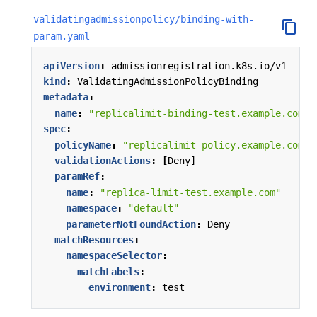
validatingadmissionpolicy/binding-with-
param.yaml
apiVersion
:
admissionregistration.k8s.io/v1
kind
:
ValidatingAdmissionPolicyBinding
metadata
:
name
:
"replicalimit-binding-test.example.com"
spec
:
policyName
:
"replicalimit-policy.example.com"
validationActions
:
[
Deny]
paramRef
:
name
:
"replica-limit-test.example.com"
namespace
:
"default"
parameterNotFoundAction
:
Deny
matchResources
:
namespaceSelector
:
matchLabels
:
environment
:
test