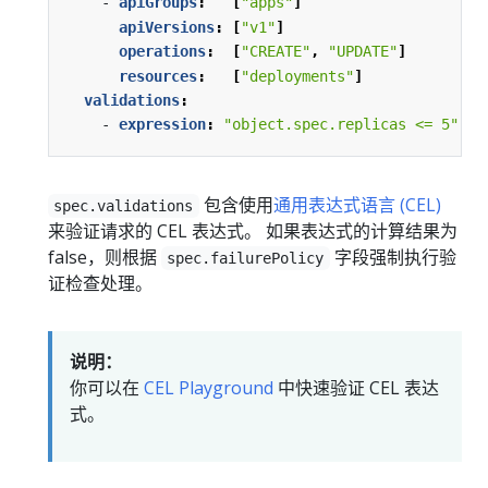
- 
apiGroups
:
[
"apps"
]
apiVersions
:
[
"v1"
]
operations
:
[
"CREATE"
,
"UPDATE"
]
resources
:
[
"deployments"
]
validations
:
- 
expression
:
"object.spec.replicas <= 5"
包含使用
通用表达式语言 (CEL)
spec.validations
来验证请求的 CEL 表达式。 如果表达式的计算结果为
false，则根据
字段强制执行验
spec.failurePolicy
证检查处理。
说明：
你可以在
CEL Playground
中快速验证 CEL 表达
式。