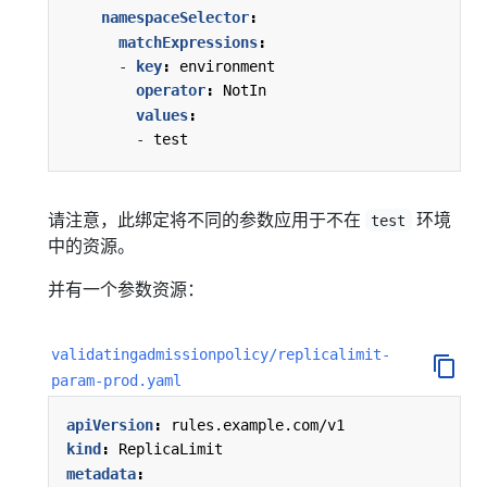
namespaceSelector
:
matchExpressions
:
- 
key
:
environment
operator
:
NotIn
values
:
- 
test
请注意，此绑定将不同的参数应用于不在
环境
test
中的资源。
并有一个参数资源：
validatingadmissionpolicy/replicalimit-
param-prod.yaml
apiVersion
:
rules.example.com/v1
kind
:
ReplicaLimit
metadata
: