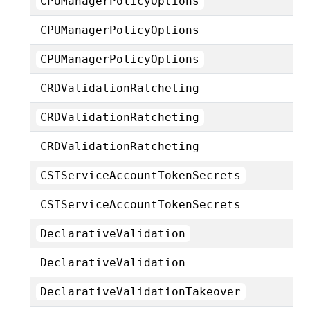
CPUManagerPolicyOptions
CPUManagerPolicyOptions
CPUManagerPolicyOptions
CRDValidationRatcheting
CRDValidationRatcheting
CRDValidationRatcheting
CSIServiceAccountTokenSecrets
CSIServiceAccountTokenSecrets
DeclarativeValidation
DeclarativeValidation
DeclarativeValidationTakeover