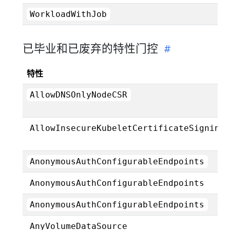
WorkloadWithJob
已毕业和已废弃的特性门控
特性
AllowDNSOnlyNodeCSR
AllowInsecureKubeletCertificateSigning
AnonymousAuthConfigurableEndpoints
AnonymousAuthConfigurableEndpoints
AnonymousAuthConfigurableEndpoints
AnyVolumeDataSource