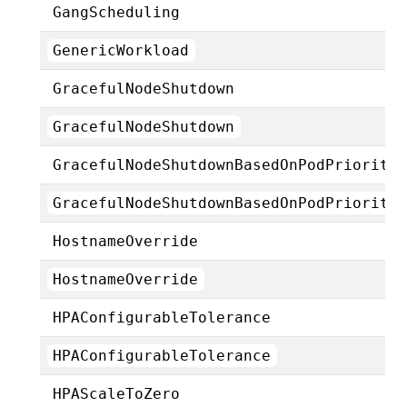
GangScheduling
GenericWorkload
GracefulNodeShutdown
GracefulNodeShutdown
GracefulNodeShutdownBasedOnPodPriority
GracefulNodeShutdownBasedOnPodPriority
HostnameOverride
HostnameOverride
HPAConfigurableTolerance
HPAConfigurableTolerance
HPAScaleToZero