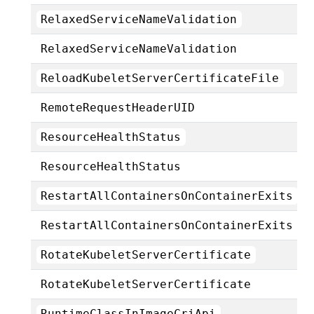
RelaxedServiceNameValidation
RelaxedServiceNameValidation
ReloadKubeletServerCertificateFile
RemoteRequestHeaderUID
ResourceHealthStatus
ResourceHealthStatus
RestartAllContainersOnContainerExits
RestartAllContainersOnContainerExits
RotateKubeletServerCertificate
RotateKubeletServerCertificate
RuntimeClassInImageCriApi