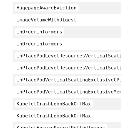
HugepageAwareEviction
ImageVolumeWithDigest
InOrderInformers
InOrderInformers
InPlacePodLevelResourcesVerticalScalin
InPlacePodLevelResourcesVerticalScalin
InPlacePodVerticalScalingExclusiveCPUs
InPlacePodVerticalScalingExclusiveMemo
KubeletCrashLoopBackOffMax
KubeletCrashLoopBackOffMax
KubeletEnsureSecretPulledImages