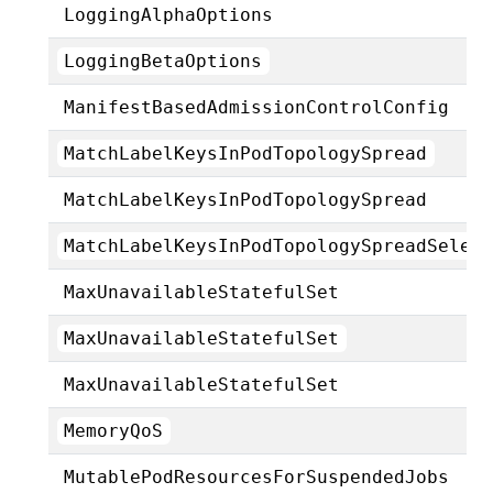
LoggingAlphaOptions
LoggingBetaOptions
ManifestBasedAdmissionControlConfig
MatchLabelKeysInPodTopologySpread
MatchLabelKeysInPodTopologySpread
MatchLabelKeysInPodTopologySpreadSelec
MaxUnavailableStatefulSet
MaxUnavailableStatefulSet
MaxUnavailableStatefulSet
MemoryQoS
MutablePodResourcesForSuspendedJobs