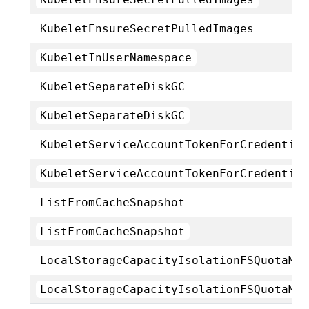
KubeletEnsureSecretPulledImages
KubeletInUserNamespace
KubeletSeparateDiskGC
KubeletSeparateDiskGC
KubeletServiceAccountTokenForCredentia
KubeletServiceAccountTokenForCredentia
ListFromCacheSnapshot
ListFromCacheSnapshot
LocalStorageCapacityIsolationFSQuotaMo
LocalStorageCapacityIsolationFSQuotaMo