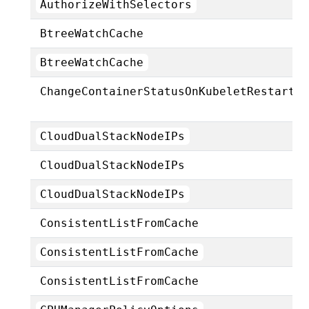
AuthorizeWithSelectors
BtreeWatchCache
BtreeWatchCache
ChangeContainerStatusOnKubeletRestart
CloudDualStackNodeIPs
CloudDualStackNodeIPs
CloudDualStackNodeIPs
ConsistentListFromCache
ConsistentListFromCache
ConsistentListFromCache