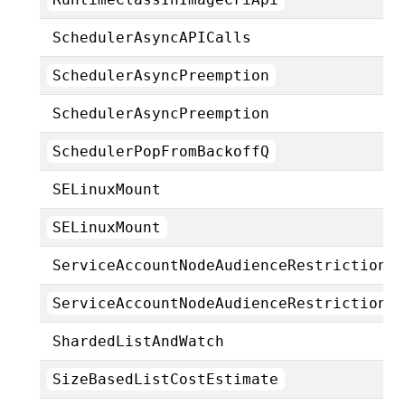
SchedulerAsyncAPICalls
SchedulerAsyncPreemption
SchedulerAsyncPreemption
SchedulerPopFromBackoffQ
SELinuxMount
SELinuxMount
ServiceAccountNodeAudienceRestriction
ServiceAccountNodeAudienceRestriction
ShardedListAndWatch
SizeBasedListCostEstimate