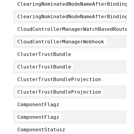
ClearingNominatedNodeNameAfterBinding
ClearingNominatedNodeNameAfterBinding
CloudControllerManagerWatchBasedRoutes
CloudControllerManagerWebhook
ClusterTrustBundle
ClusterTrustBundle
ClusterTrustBundleProjection
ClusterTrustBundleProjection
ComponentFlagz
ComponentFlagz
ComponentStatusz