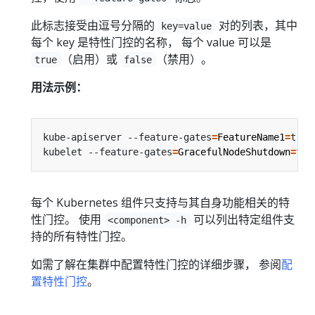
此标志接受由逗号分隔的
对的列表，其中
key=value
每个 key 是特性门控的名称， 每个 value 可以是
（启用）或
（禁用）。
true
false
用法示例：
kube-apiserver --feature-gates
=
FeatureName1
=
true
kubelet --feature-gates
=
GracefulNodeShutdown
=
tru
每个 Kubernetes 组件只支持与其自身功能相关的特
性门控。 使用
可以列出特定组件支
<component> -h
持的所有特性门控。
如需了解在集群中配置特性门控的详细步骤， 参阅
配
置特性门控
。