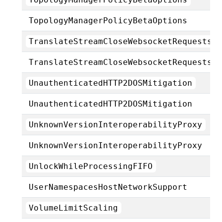
TopologyManagerPolicyBetaOptions
TranslateStreamCloseWebsocketRequests
TranslateStreamCloseWebsocketRequests
UnauthenticatedHTTP2DOSMitigation
UnauthenticatedHTTP2DOSMitigation
UnknownVersionInteroperabilityProxy
UnknownVersionInteroperabilityProxy
UnlockWhileProcessingFIFO
UserNamespacesHostNetworkSupport
VolumeLimitScaling