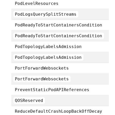
PodLevelResources
PodLogsQuerySplitStreams
PodReadyToStartContainersCondition
PodReadyToStartContainersCondition
PodTopologyLabelsAdmission
PodTopologyLabelsAdmission
PortForwardWebsockets
PortForwardWebsockets
PreventStaticPodAPIReferences
QOSReserved
ReduceDefaultCrashLoopBackOffDecay