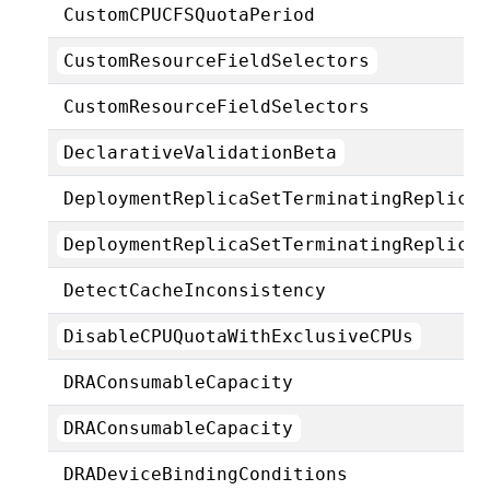
CustomCPUCFSQuotaPeriod
CustomResourceFieldSelectors
CustomResourceFieldSelectors
DeclarativeValidationBeta
DeploymentReplicaSetTerminatingReplica
DeploymentReplicaSetTerminatingReplica
DetectCacheInconsistency
DisableCPUQuotaWithExclusiveCPUs
DRAConsumableCapacity
DRAConsumableCapacity
DRADeviceBindingConditions