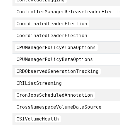
ControllerManagerReleaseLeaderElection
CoordinatedLeaderElection
CoordinatedLeaderElection
CPUManagerPolicyAlphaOptions
CPUManagerPolicyBetaOptions
CRDObservedGenerationTracking
CRIListStreaming
CronJobsScheduledAnnotation
CrossNamespaceVolumeDataSource
CSIVolumeHealth