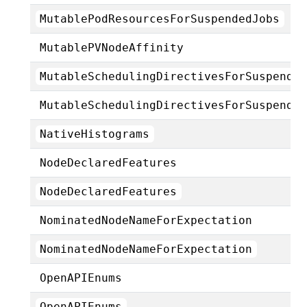
MutablePodResourcesForSuspendedJobs
MutablePVNodeAffinity
MutableSchedulingDirectivesForSuspende
MutableSchedulingDirectivesForSuspende
NativeHistograms
NodeDeclaredFeatures
NodeDeclaredFeatures
NominatedNodeNameForExpectation
NominatedNodeNameForExpectation
OpenAPIEnums
OpenAPIEnums