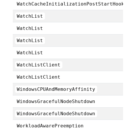
WatchCacheInitializationPostStartHook
WatchList
WatchList
WatchList
WatchList
WatchListClient
WatchListClient
WindowsCPUAndMemoryAffinity
WindowsGracefulNodeShutdown
WindowsGracefulNodeShutdown
WorkloadAwarePreemption