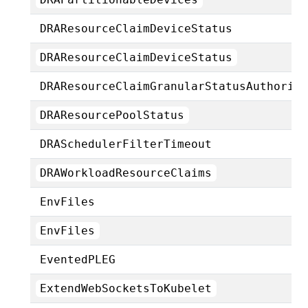
DRAResourceClaimDeviceStatus
DRAResourceClaimDeviceStatus
DRAResourceClaimGranularStatusAuthoriz
DRAResourcePoolStatus
DRASchedulerFilterTimeout
DRAWorkloadResourceClaims
EnvFiles
EnvFiles
EventedPLEG
ExtendWebSocketsToKubelet