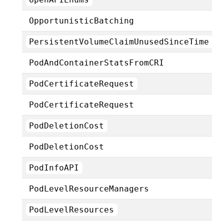
OpportunisticBatching
PersistentVolumeClaimUnusedSinceTime
PodAndContainerStatsFromCRI
PodCertificateRequest
PodCertificateRequest
PodDeletionCost
PodDeletionCost
PodInfoAPI
PodLevelResourceManagers
PodLevelResources