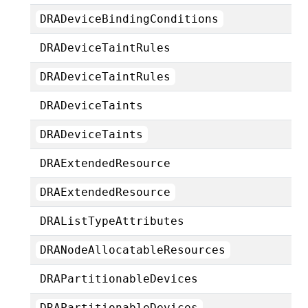
DRADeviceBindingConditions
DRADeviceTaintRules
DRADeviceTaintRules
DRADeviceTaints
DRADeviceTaints
DRAExtendedResource
DRAExtendedResource
DRAListTypeAttributes
DRANodeAllocatableResources
DRAPartitionableDevices
DRAPartitionableDevices