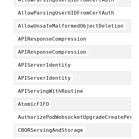
AllowParsingUserUIDFromCertAuth
AllowUnsafeMalformedObjectDeletion
APIResponseCompression
APIResponseCompression
APIServerIdentity
APIServerIdentity
APIServingWithRoutine
AtomicFIFO
AuthorizePodWebsocketUpgradeCreatePerm
CBORServingAndStorage