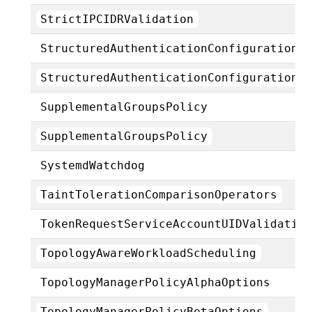
StrictIPCIDRValidation
StructuredAuthenticationConfigurationE
StructuredAuthenticationConfigurationJ
SupplementalGroupsPolicy
SupplementalGroupsPolicy
SystemdWatchdog
TaintTolerationComparisonOperators
TokenRequestServiceAccountUIDValidatio
TopologyAwareWorkloadScheduling
TopologyManagerPolicyAlphaOptions
TopologyManagerPolicyBetaOptions