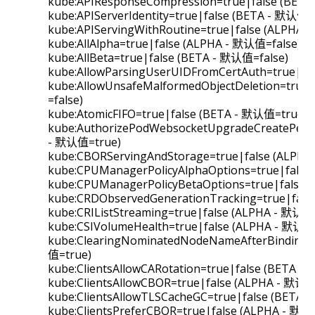
kube:APIResponseCompression=true|false (BET
kube:APIServerIdentity=true|false (BETA - 默认值=
kube:APIServingWithRoutine=true|false (ALPHA 
kube:AllAlpha=true|false (ALPHA - 默认值=false)
kube:AllBeta=true|false (BETA - 默认值=false)
kube:AllowParsingUserUIDFromCertAuth=true|fa
kube:AllowUnsafeMalformedObjectDeletion=true
=false)
kube:AtomicFIFO=true|false (BETA - 默认值=true)
kube:AuthorizePodWebsocketUpgradeCreatePermi
- 默认值=true)
kube:CBORServingAndStorage=true|false (ALPHA
kube:CPUManagerPolicyAlphaOptions=true|false
kube:CPUManagerPolicyBetaOptions=true|false 
kube:CRDObservedGenerationTracking=true|fals
kube:CRIListStreaming=true|false (ALPHA - 默认值=
kube:CSIVolumeHealth=true|false (ALPHA - 默认值=
kube:ClearingNominatedNodeNameAfterBinding=t
值=true)
kube:ClientsAllowCARotation=true|false (BETA -
kube:ClientsAllowCBOR=true|false (ALPHA - 默认值
kube:ClientsAllowTLSCacheGC=true|false (BETA 
kube:ClientsPreferCBOR=true|false (ALPHA - 默认