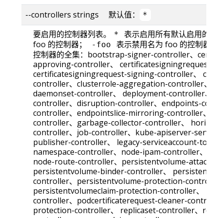
--controllers strings 默认值：
*
要启用的控制器列表。
表示启用所有默认启用的
*
foo 的控制器；
表示禁用名为 foo 的控制器
-foo
控制器的全集：bootstrap-signer-controller、certific
approving-controller、 certificatesigningrequest-
certificatesigningrequest-signing-controller、 clou
controller、clusterrole-aggregation-controller、c
daemonset-controller、 deployment-controller、dev
controller、disruption-controller、endpoints-contr
controller、endpointslice-mirroring-controller、
controller、garbage-collector-controller、 horizon
controller、job-controller、kube-apiserver-servin
publisher-controller、 legacy-serviceaccount-toke
namespace-controller、node-ipam-controller、node
node-route-controller、persistentvolume-attach-
persistentvolume-binder-controller、 persistent
controller、persistentvolume-protection-controll
persistentvolumeclaim-protection-controller、 pod
controller、podcertificaterequest-cleaner-contro
protection-controller、 replicaset-controller、repli