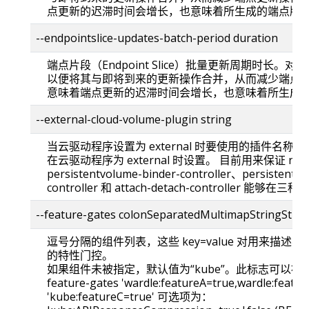
点更新的迟滞时间会增长，也意味着所生成的端点版
--endpointslice-updates-batch-period duration
端点片段（Endpoint Slice）批量更新周期时长。对
以便将其与即将到来的更新操作合并，从而减少端点更
意味着端点更新的迟滞时间会增长，也意味着所生成
--external-cloud-volume-plugin string
当云驱动程序设置为 external 时要使用的插件名称
在云驱动程序为 external 时设置。 目前用来保证 node-ip
persistentvolume-binder-controller、persistentv
controller 和 attach-detach-controller 
--feature-gates colonSeparatedMultimapStringStrin
逗号分隔的组件列表，这些 key=value 对用来描述
的特性门控。
如果组件未被指定，默认值为“kube”。此标志可以被重
feature-gates 'wardle:featureA=true,wardle:featur
'kube:featureC=true' 可选项为：