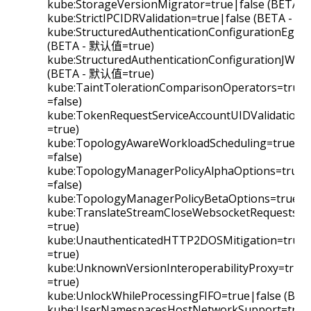
kube:StorageVersionMigrator=true|false (BETA 
kube:StrictIPCIDRValidation=true|false (BETA - 
kube:StructuredAuthenticationConfigurationEgres
(BETA - 默认值=true)
kube:StructuredAuthenticationConfigurationJWKS
(BETA - 默认值=true)
kube:TaintTolerationComparisonOperators=true
=false)
kube:TokenRequestServiceAccountUIDValidation
=true)
kube:TopologyAwareWorkloadScheduling=true|f
=false)
kube:TopologyManagerPolicyAlphaOptions=true
=false)
kube:TopologyManagerPolicyBetaOptions=true|f
kube:TranslateStreamCloseWebsocketRequests=t
=true)
kube:UnauthenticatedHTTP2DOSMitigation=true
=true)
kube:UnknownVersionInteroperabilityProxy=true
=true)
kube:UnlockWhileProcessingFIFO=true|false (BE
kube:UserNamespacesHostNetworkSupport=true