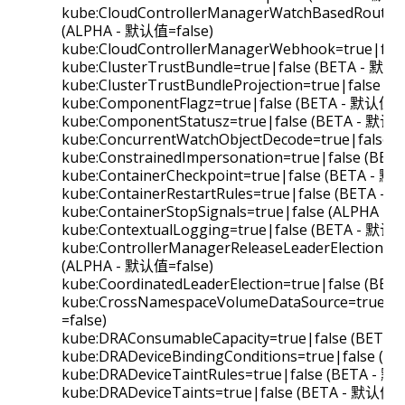
kube:CloudControllerManagerWatchBasedRoutesRe
(ALPHA - 默认值=false)
kube:CloudControllerManagerWebhook=true|fals
kube:ClusterTrustBundle=true|false (BETA - 默认
kube:ClusterTrustBundleProjection=true|false (
kube:ComponentFlagz=true|false (BETA - 默认值=t
kube:ComponentStatusz=true|false (BETA - 默认值
kube:ConcurrentWatchObjectDecode=true|false 
kube:ConstrainedImpersonation=true|false (BET
kube:ContainerCheckpoint=true|false (BETA - 默
kube:ContainerRestartRules=true|false (BETA -
kube:ContainerStopSignals=true|false (ALPHA -
kube:ContextualLogging=true|false (BETA - 默认值
kube:ControllerManagerReleaseLeaderElectionLoc
(ALPHA - 默认值=false)
kube:CoordinatedLeaderElection=true|false (BET
kube:CrossNamespaceVolumeDataSource=true|f
=false)
kube:DRAConsumableCapacity=true|false (BETA 
kube:DRADeviceBindingConditions=true|false (B
kube:DRADeviceTaintRules=true|false (BETA - 默
kube:DRADeviceTaints=true|false (BETA - 默认值=