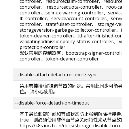
controller、resourceclaim-controller、resourcepo
controller、 resourcequota-controller、root-ca-cert
controller、selinux-warning-controller、service-cid
lb-controller、serviceaccount-controller、service
controller、statefulset-controller、 storage-versi
storageversion-garbage-collector-controller、tain
token-cleaner-controller、ttl-after-finished-contr
validatingadmissionpolicy-status-controller、 volu
protection-controller
默认禁用的控制器有：bootstrap-signer-controller、se
controller、token-cleaner-controller
--disable-attach-detach-reconcile-sync
禁用卷挂接/解挂调节器的同步。禁用此同步可能导致卷存
位。 请小心使用。
--disable-force-detach-on-timeout
基于最长卸载时间和节点状态防止强制解除挂接卷。 
true，则必须使用非体面节点关闭特性来从节点故障
https://k8s.io/zh-cn/docs/storage-disable-force-d