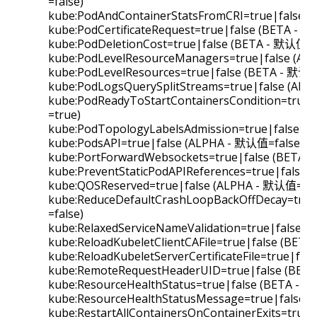
=false)
kube:PodAndContainerStatsFromCRI=true|false 
kube:PodCertificateRequest=true|false (BETA - 
kube:PodDeletionCost=true|false (BETA - 默认值=t
kube:PodLevelResourceManagers=true|false (AL
kube:PodLevelResources=true|false (BETA - 默认
kube:PodLogsQuerySplitStreams=true|false (ALP
kube:PodReadyToStartContainersCondition=true
=true)
kube:PodTopologyLabelsAdmission=true|false (
kube:PodsAPI=true|false (ALPHA - 默认值=false)
kube:PortForwardWebsockets=true|false (BETA 
kube:PreventStaticPodAPIReferences=true|false
kube:QOSReserved=true|false (ALPHA - 默认值=fal
kube:ReduceDefaultCrashLoopBackOffDecay=tru
=false)
kube:RelaxedServiceNameValidation=true|false 
kube:ReloadKubeletClientCAFile=true|false (BET
kube:ReloadKubeletServerCertificateFile=true|fa
kube:RemoteRequestHeaderUID=true|false (BET
kube:ResourceHealthStatus=true|false (BETA - 
kube:ResourceHealthStatusMessage=true|false 
kube:RestartAllContainersOnContainerExits=true