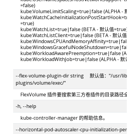
=false)
kube:VolumeLimitScaling=true|false (ALPHA - 默认
kube:WatchCacheInitializationPostStartHook=tru
=true)
kube:WatchList=true|false (BETA - 默认值=true)
kube:WatchListClient=true|false (BETA - 默认值=tr
kube:WindowsCPUAndMemoryAffinity=true|false 
kube:WindowsGracefulNodeShutdown=true|false
kube:WorkloadAwarePreemption=true|false (ALP
kube:WorkloadWithJob=true|false (ALPHA - 默认值
--flex-volume-plugin-dir string 默认值："/usr/libexe
plugins/volume/exec/"
FlexVolume 插件要搜索第三方卷插件的目录路径全
-h, --help
kube-controller-manager 的帮助信息。
--horizontal-pod-autoscaler-cpu-initialization-p