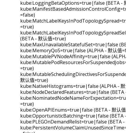
kube:LoggingBetaOptions=true|false (BETA - 默
kube:ManifestBasedAdmissionControlConfig=tru
=false)
kube:MatchLabelKeysInPodTopologySpread=true
=true)
kube:MatchLabelKeysInPodTopologySpreadSelect
(BETA - 默认值=true)
kube:MaxUnavailableStatefulSet=true|false (BET
kube:MemoryQoS=true|false (ALPHA - 默认值=fals
kube:MutablePVNodeAffinity=true|false (ALPHA 
kube:MutablePodResourcesForSuspendedJobs=tr
=true)
kube:MutableSchedulingDirectivesForSuspendedJo
默认值=true)
kube:NativeHistograms=true|false (ALPHA - 默认值
kube:NodeDeclaredFeatures=true|false (BETA -
kube:NominatedNodeNameForExpectation=true|
=true)
kube:OpenAPIEnums=true|false (BETA - 默认值=tr
kube:OpportunisticBatching=true|false (BETA -
kube:PLEGOnDemandRelist=true|false (BETA - 
kube:PersistentVolumeClaimUnusedSinceTime=tr