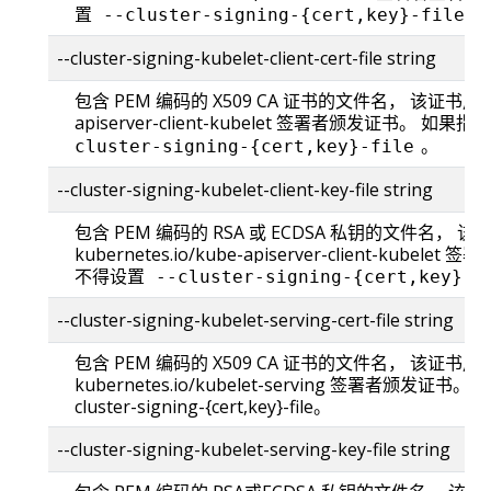
置
。
--cluster-signing-{cert,key}-file
--cluster-signing-kubelet-client-cert-file string
包含 PEM 编码的 X509 CA 证书的文件名， 该证书用于为 k
apiserver-client-kubelet 签署者颁发证书。 
。
cluster-signing-{cert,key}-file
--cluster-signing-kubelet-client-key-file string
包含 PEM 编码的 RSA 或 ECDSA 私钥的文件名， 
kubernetes.io/kube-apiserver-client-kub
不得设置
--cluster-signing-{cert,key}-f
--cluster-signing-kubelet-serving-cert-file string
包含 PEM 编码的 X509 CA 证书的文件名， 该证书用
kubernetes.io/kubelet-serving 签署者颁发证
cluster-signing-{cert,key}-file。
--cluster-signing-kubelet-serving-key-file string