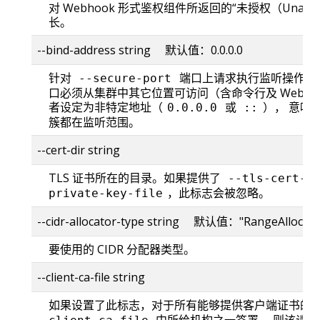
对 Webhook 形式鉴权组件所返回的“未授权（Unauth
长。
--bind-address string 默认值：0.0.0.0
针对
端口上请求执行监听操作的 I
--secure-port
口必须从集群中其它位置可访问（含命令行及 Web 
者设定为非特定地址（
或
）， 意味着
0.0.0.0
::
簇都在监听范围。
--cert-dir string
TLS 证书所在的目录。如果提供了
--tls-cert-f
，此标志会被忽略。
private-key-file
--cidr-allocator-type string 默认值："RangeAllocato
要使用的 CIDR 分配器类型。
--client-ca-file string
如果设置了此标志，对于所有能够提供客户端证书的
中所给机构之一签署， 则该请