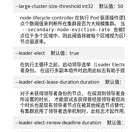
--large-cluster-size-threshold int32 默认值：50
node-lifecycle-controller 在执行 Pod 驱
点个数阈值来判断所在集群是否为大规模集群。 当集
会被隐式
--secondary-node-eviction-rate
点位于多个区域中，则此阈值将被每个区域视为区域
节点驱逐率。
--leader-elect 默认值：true
在执行主循环之前，启动领导选举（Leader Electi
者身份。 在运行多副本组件时启用此标志有助于提高
--leader-elect-lease-duration duration 默认值：15s
对于未获得领导者身份的节点， 在探测到领导者身份
所设置的时长， 才能尝试去获得曾经是领导者但尚未
个时长也是现有领导者节点在被其他候选节点替代之前
有集群启用了领导者选举机制时，此标志才起作用。
--leader-elect-renew-deadline duration 默认值：10