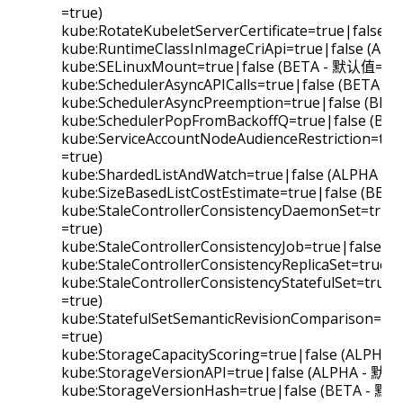
=true)
kube:RotateKubeletServerCertificate=true|false
kube:RuntimeClassInImageCriApi=true|false (AL
kube:SELinuxMount=true|false (BETA - 默认值=fal
kube:SchedulerAsyncAPICalls=true|false (BETA -
kube:SchedulerAsyncPreemption=true|false (BE
kube:SchedulerPopFromBackoffQ=true|false (BE
kube:ServiceAccountNodeAudienceRestriction=tr
=true)
kube:ShardedListAndWatch=true|false (ALPHA - 
kube:SizeBasedListCostEstimate=true|false (BET
kube:StaleControllerConsistencyDaemonSet=true
=true)
kube:StaleControllerConsistencyJob=true|false 
kube:StaleControllerConsistencyReplicaSet=true
kube:StaleControllerConsistencyStatefulSet=tru
=true)
kube:StatefulSetSemanticRevisionComparison=tr
=true)
kube:StorageCapacityScoring=true|false (ALPHA 
kube:StorageVersionAPI=true|false (ALPHA - 默认
kube:StorageVersionHash=true|false (BETA - 默