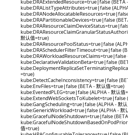
kube:DRAExtendedResource=true|false (BETA - 
kube:DRAListTypeAttributes=true|false (ALPHA 
kube:DRANodeAllocatableResources=true|false (
kube:DRAPartitionableDevices=true|false (BETA
kube:DRAResourceClaimDeviceStatus=true|false
kube:DRAResourceClaimGranularStatusAuthorizati
默认值=true)
kube:DRAResourcePoolStatus=true|false (ALPHA
kube:DRASchedulerFilterTimeout=true|false (BE
kube:DRAWorkloadResourceClaims=true|false (A
kube:DeclarativeValidationBeta=true|false (BET
kube:DeploymentReplicaSetTerminatingReplicas=
=true)
kube:DetectCacheInconsistency=true|false (BET
kube:EnvFiles=true|false (BETA - 默认值=true)
kube:EventedPLEG=true|false (ALPHA - 默认值=fal
kube:ExtendWebSocketsToKubelet=true|false (B
kube:GangScheduling=true|false (ALPHA - 默认值=f
kube:GenericWorkload=true|false (ALPHA - 默认值=
kube:GracefulNodeShutdown=true|false (BETA -
kube:GracefulNodeShutdownBasedOnPodPriority=
值=true)
kube:HPAConfigurableTolerance=true|false (BE