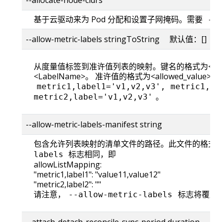
基于云驱动来为 Pod 分配和设置子网掩码。需要
--
--allow-metric-labels stringToString 默认值：[]
从度量值标签到准许值列表的映射。键名的格式为<Metri
<LabelName>。 准许值的格式为<allowed_value>,<al
metric1,label1='v1,v2,v3', metric1,la
。
metric2,label='v1,v2,v3'
--allow-metric-labels-manifest string
包含允许列表映射的清单文件的路径。此文件的格式
标志相同，即
labels
allowListMapping:
"metric1,label1": "value11,value12"
"metric2,label2": ""
请注意，
标志将覆盖
--allow-metric-labels
--attach-detach-reconcile-sync-period duratio