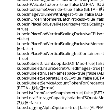
kube:HPAScaleToZero=true|false (ALPHA - 默认值=
kube:HostnameOverride=true|false (BETA - 默认值
kube:ImageVolumeWithDigest=true|false (ALPHA
kube:InOrderInformersBatchProcess=true|false 
kube:InPlacePodLevelResourcesVerticalScaling=t
=true)
kube:InPlacePodVerticalScalingExclusiveCPUs=tr
=false)
kube:InPlacePodVerticalScalingExclusiveMemory=
值=false)
kube:InPlacePodVerticalScalingInitContainers=tr
=true)
kube:KubeletCrashLoopBackOffMax=true|false (
kube:KubeletEnsureSecretPulledImages=true|fal
kube:KubeletInUserNamespace=true|false (ALPH
kube:KubeletSeparateDiskGC=true|false (BETA 
kube:KubeletServiceAccountTokenForCredentialPr
(BETA - 默认值=true)
kube:ListFromCacheSnapshot=true|false (BETA 
kube:LocalStorageCapacityIsolationFSQuotaMonito
默认值=false)
kube:LoggingAlphaOptions=true|false (ALPHA -