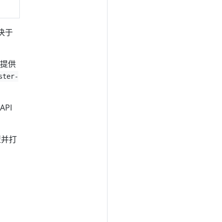
决于
所提供
ster-
PI
型并打