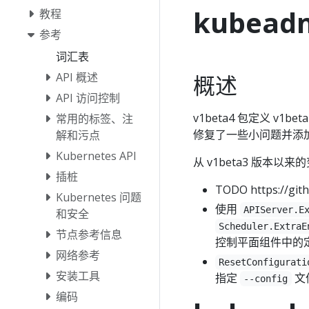
kubeadm
教程
参考
词汇表
API 概述
概述
API 访问控制
v1beta4 包定义 v1b
常用的标签、注
修复了一些小问题并添
解和污点
Kubernetes API
从 v1beta3 版本以
插桩
TODO https://git
Kubernetes 问题
使用
APIServer.E
和安全
Scheduler.ExtraE
节点参考信息
控制平面组件中的
网络参考
ResetConfigurati
安装工具
指定
文
--config
编码