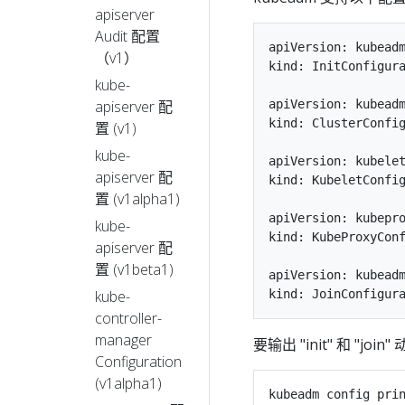
apiserver
Audit 配置
apiVersion: kubeadm
（v1）
kind: InitConfigura
kube-
apiserver 配
apiVersion: kubeadm
kind: ClusterConfig
置 (v1)
kube-
apiVersion: kubelet
apiserver 配
kind: KubeletConfig
置 (v1alpha1)
apiVersion: kubepro
kube-
kind: KubeProxyConf
apiserver 配
置 (v1beta1)
apiVersion: kubeadm
kube-
controller-
manager
要输出 "init" 和 "
Configuration
(v1alpha1)
kubeadm config prin