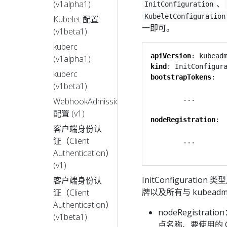
、
(v1alpha1)
InitConfiguration
KubeletConfiguration
Kubelet 配置
一即可。
(v1beta1)
kuberc
apiVersion
:
kubead
(v1alpha1)
kind
:
InitConfigur
kuberc
bootstrapTokens
:
(v1beta1)
...
WebhookAdmission
配置 (v1)
nodeRegistration
:
客户端身份认
证（Client
...
Authentication）
(v1)
InitConfigurati
客户端身份认
牌以及所有与 kubea
证（Client
Authentication）
nodeRegist
(v1beta1)
点名称、要使用的 