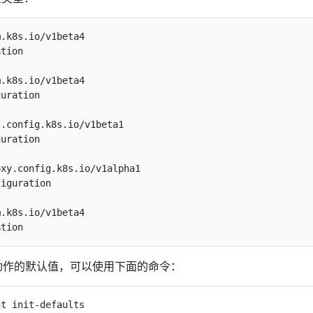
.k8s.io/v1beta4

tion

.k8s.io/v1beta4

uration

.config.k8s.io/v1beta1

uration

xy.config.k8s.io/v1alpha1

iguration

.k8s.io/v1beta4

join" 动作的默认值，可以使用下面的命令：
t init-defaults
