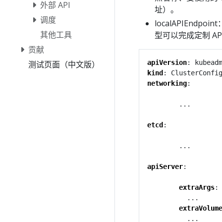
外部 API
址）。
调度
localAPIEnd
其他工具
型可以完成定制 A
贡献
apiVersion
:
kubead
测试页面（中文版）
kind
:
ClusterConfi
networking
:
...
etcd
:
...
apiServer
:
extraArgs
:
...
extraVolum
...