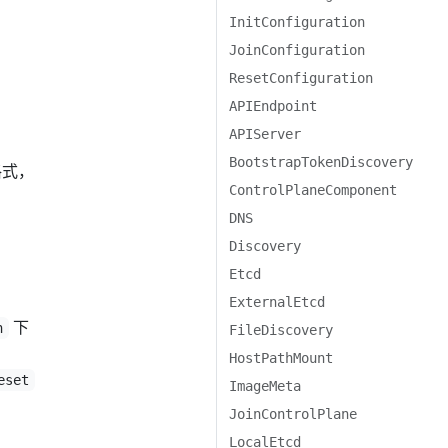
InitConfiguration
JoinConfiguration
ResetConfiguration
APIEndpoint
APIServer
BootstrapTokenDiscovery
的格式，
ControlPlaneComponent
DNS
Discovery
Etcd
ExternalEtcd
下
n
FileDiscovery
HostPathMount
eset
ImageMeta
JoinControlPlane
LocalEtcd