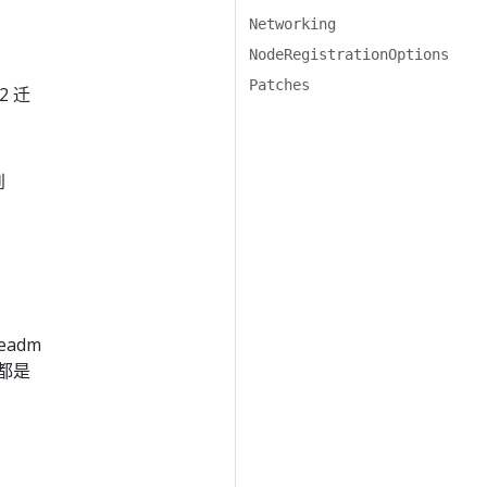
Networking
NodeRegistrationOptions
Patches
2 迁
到
eadm
都是
。