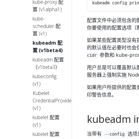
kube-proxy 配
置 (v1alpha1)
kube-
配置文件中必须包含的
scheduler 配
你要使用的配置选项（
置 (v1)
如果某些配置类型没有提供
kubeadm 配
的默认值在必要时也会
置 (v1beta4)
参数和 kube-pro
cidr
kubeadm 配置
（v1beta3）
用户总是可以覆盖默认配
服务器上强制实施 Node
kubeconfig
(v1)
如果用户所提供的配置类
Kubelet
印警告信息。
CredentialProvider
(v1)
kubeadm 
kubelet 配置
(v1)
当带有
选项来
kubelet 配置
--config