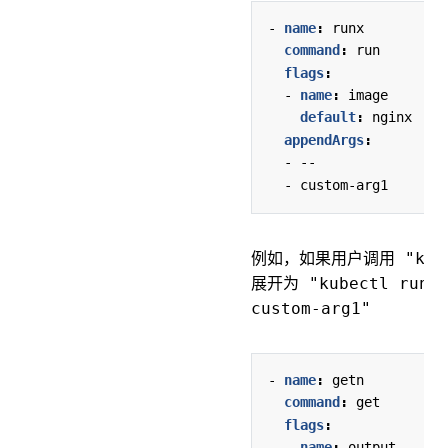
- 
name
:
runx
command
:
run
flags
:
- 
name
:
image
default
:
nginx
appendArgs
:
- --
- 
custom-arg1
例如，如果用户调用
"kub
展开为
"kubectl run 
custom-arg1"
- 
name
:
getn
command
:
get
flags
:
- 
name
:
output