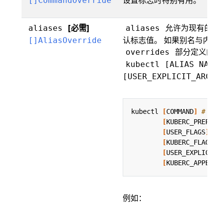
[]CommandOverride
[必需]
允许为现有的 k
aliases
aliases
认标志值。 如果别名与内
[]AliasOverride
部分定义的
overrides
kubectl [ALIAS NAME
[USER_EXPLICIT_ARGS
kubectl 
[
COMMAND
]
# 
[
KUBERC_PREPEN
[
USER_FLAGS
]
[
KUBERC_FLAGS
]
[
USER_EXPLICIT
[
KUBERC_APPEND
例如：