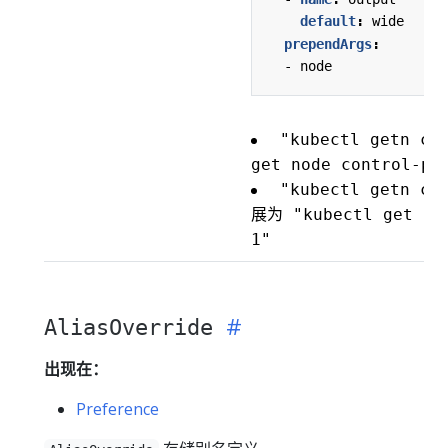
default
:
wide
prependArgs
:
- 
node
"kubectl getn co
get node control-pl
"kubectl getn co
展为 "kubectl get nod
1"
AliasOverride
出现在：
Preference