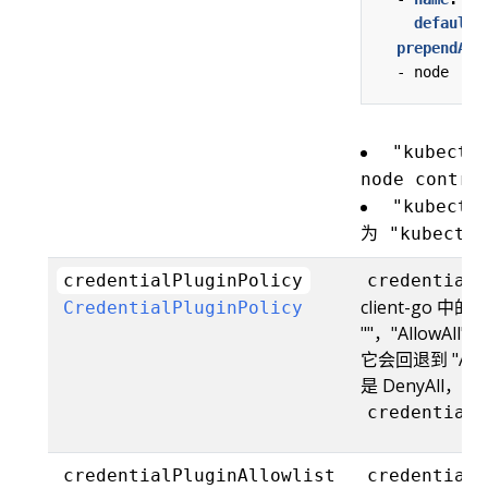
default
:
prependArg
- 
node
"kubectl
node contro
"kubectl
为 "kubectl 
credentialPluginPolicy
credentialP
client-go
CredentialPluginPolicy
""，"AllowAll
它会回退到 "A
是 DenyAll
credentialP
credentialPluginAllowlist
credentialP