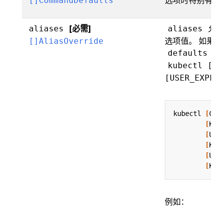
[]CommandDefaults
[必需]
允许
aliases
aliases
选项值。 如果
[]AliasOverride
部
defaults
kubectl [AL
[USER_EXPLI
kubectl 
[
COM
[
KUB
[
USE
[
KUB
[
USE
[
KUB
例如：