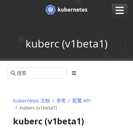
kuberc (v1beta1)
Kubernetes 文档
参考
配置 API
kuberc (v1beta1)
kuberc (v1beta1)