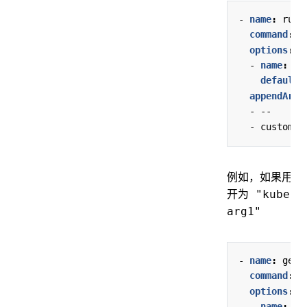
- 
name
:
runx
command
:
r
options
:
- 
name
:
im
default
:
appendArgs
- --
- 
custom-a
例如，如果用户
开为
"kubect
arg1"
- 
name
:
getn
command
:
g
options
:
- 
name
:
ou