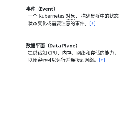
事件（Event）
一个 Kubernetes
对象
， 描述集群中的状态
状态变化或需要注意的事件。
[+]
数据平面（Data Plane）
提供诸如 CPU、内存、网络和存储的能力，
以便容器可以运行并连接到网络。
[+]
特性门控（Feature gate）
特性门控是一组键（非透明的字符串值），你
可以用它来控制在你的集群中启用哪些
Kubernetes 特性。
[+]
腾空