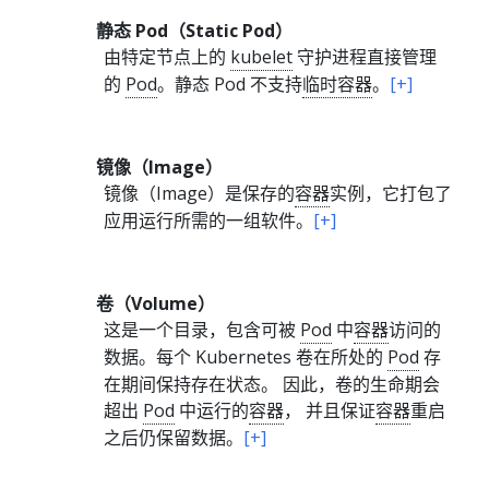
静态 Pod（Static Pod）
由特定节点上的
kubelet
守护进程直接管理
的
Pod
。
静态 Pod 不支持
临时容器
。
[+]
镜像（Image）
镜像（Image）是保存的
容器
实例，它打包了
应用运行所需的一组软件。
[+]
卷（Volume）
这是一个目录，包含可被
Pod
中
容器
访问的
数据。
每个 Kubernetes 卷在所处的
Pod
存
在期间保持存在状态。 因此，卷的生命期会
超出
Pod
中运行的
容器
， 并且保证
容器
重启
之后仍保留数据。
[+]