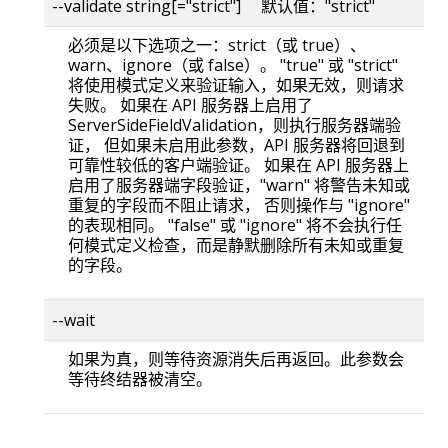
--validate string[="strict"] 默认值："strict"
必须是以下选项之一：strict（或 true）、
warn、ignore（或 false）。 "true" 或 "strict"
将使用模式定义来验证输入，如果无效，则请求
失败。 如果在 API 服务器上启用了
ServerSideFieldValidation，则执行服务器端验
证， 但如果未启用此参数，API 服务器将回退到
可靠性较低的客户端验证。 如果在 API 服务器上
启用了服务器端字段验证，"warn" 将警告未知或
重复的字段而不阻止请求， 否则操作与 "ignore"
的表现相同。 "false" 或 "ignore" 将不会执行任
何模式定义检查，而是静默删除所有未知或重复
的字段。
--wait
如果为真，则等待资源消失后再返回。此参数会
等待终结器被清空。