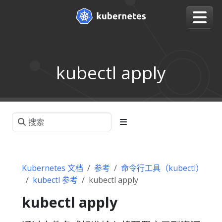
kubectl apply
Kubernetes 文档
参考
命令行工具（kubectl）
kubectl 参考
kubectl apply
kubectl apply