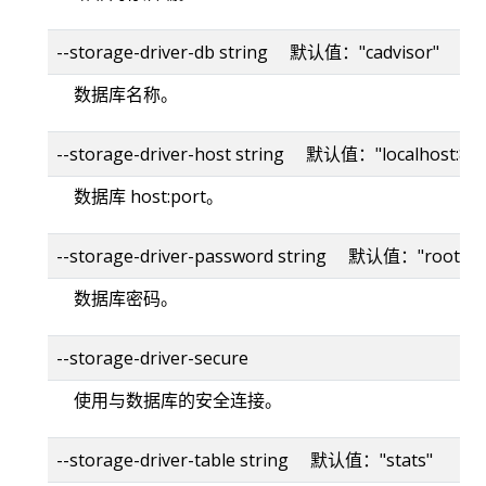
--storage-driver-db string 默认值："cadvisor"
数据库名称。
--storage-driver-host string 默认值："localhost:80
数据库 host:port。
--storage-driver-password string 默认值："root"
数据库密码。
--storage-driver-secure
使用与数据库的安全连接。
--storage-driver-table string 默认值："stats"