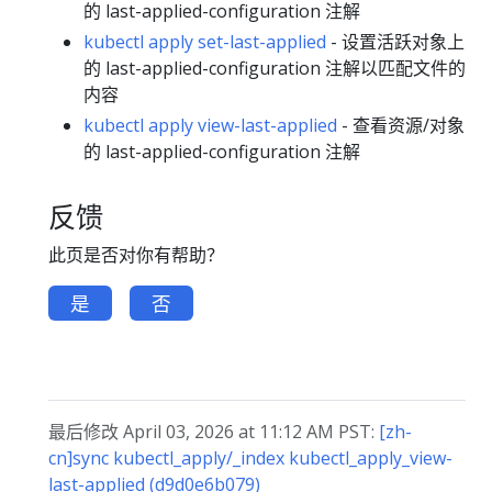
的 last-applied-configuration 注解
kubectl apply set-last-applied
- 设置活跃对象上
的 last-applied-configuration 注解以匹配文件的
内容
kubectl apply view-last-applied
- 查看资源/对象
的 last-applied-configuration 注解
反馈
此页是否对你有帮助？
是
否
最后修改 April 03, 2026 at 11:12 AM PST:
[zh-
cn]sync kubectl_apply/_index kubectl_apply_view-
last-applied (d9d0e6b079)