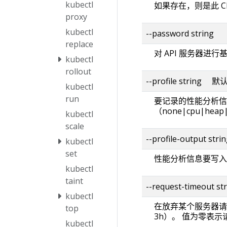
kubectl
如果存在，则是此 C
proxy
kubectl
--password string
replace
对 API 服务器进
kubectl
rollout
--profile string 
kubectl
run
要记录的性能分析信
（none|cpu|heap|g
kubectl
scale
--profile-output st
kubectl
set
性能分析信息要写入
kubectl
taint
--request-timeout
kubectl
在放弃某个服务器请
top
3h）。 值为零表
kubectl