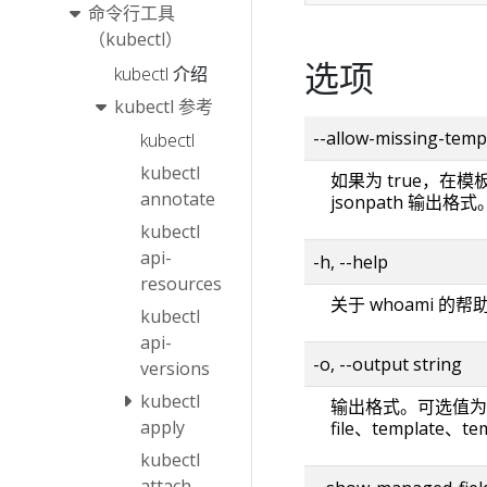
命令行工具
（kubectl）
选项
kubectl 介绍
kubectl 参考
--allow-missing-t
kubectl
kubectl
如果为 true，在
annotate
jsonpath 输出格式
kubectl
api-
-h, --help
resources
关于 whoami 的
kubectl
api-
-o, --output string
versions
kubectl
输出格式。可选值为： js
apply
file、template、tem
kubectl
attach