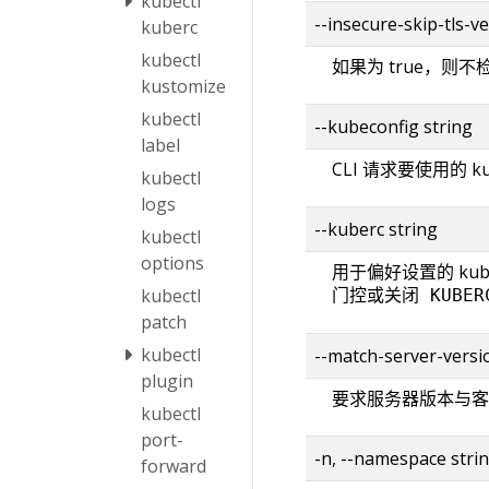
kubectl
--insecure-skip-tls-ve
kuberc
kubectl
如果为 true，则
kustomize
kubectl
--kubeconfig string
label
CLI 请求要使用的 k
kubectl
logs
--kuberc string
kubectl
options
用于偏好设置的 ku
门控或关闭
kubectl
KUBER
patch
kubectl
--match-server-versi
plugin
要求服务器版本与客
kubectl
port-
-n, --namespace stri
forward