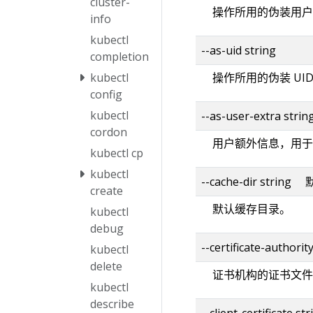
cluster-
操作所用的伪装用户
info
kubectl
--as-uid string
completion
kubectl
操作所用的伪装 UI
config
kubectl
--as-user-extra strin
cordon
用户额外信息，用于
kubectl cp
kubectl
--cache-dir strin
create
默认缓存目录。
kubectl
debug
--certificate-authorit
kubectl
delete
证书机构的证书文件
kubectl
describe
--client-certificate str