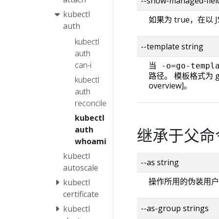
--show-managed-fiel
kubectl
如果为 true，在以 J
auth
kubectl
--template string
auth
can-i
当
-o=go-templ
路径。 模板格式为 golan
kubectl
overview]。
auth
reconcile
kubectl
auth
继承于父命
whoami
kubectl
--as string
autoscale
操作所用的伪装用户
kubectl
certificate
--as-group strings
kubectl