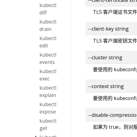
kubectl
TLS 客户端证书文
diff
kubectl
--client-key string
drain
kubectl
TLS 客户端密钥文
edit
kubectl
--cluster string
events
要使用的 kubecon
kubectl
exec
--context string
kubectl
explain
要使用的 kubecon
kubectl
expose
--disable-compressio
kubectl
如果为 true，则
get