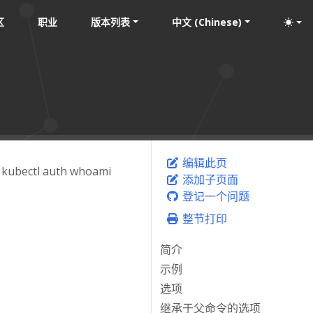
区
职业
版本列表
中文 (Chinese)
编辑此页
kubectl auth whoami
添加子页面
登记一个问题
整节打印
简介
示例
选项
继承于父命令的选项