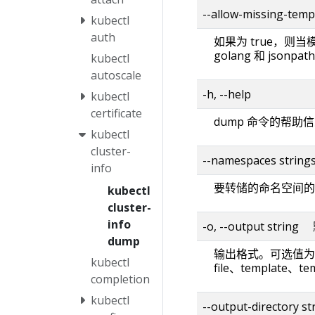
--allow-missing-t
kubectl
auth
如果为 true，
golang 和 jsonp
kubectl
autoscale
-h, --help
kubectl
certificate
dump 命令的帮助
kubectl
cluster-
--namespaces string
info
要转储的命名空间的
kubectl
cluster-
info
-o, --output strin
dump
输出格式。可选值为： js
kubectl
file、template、tem
completion
kubectl
--output-directory st