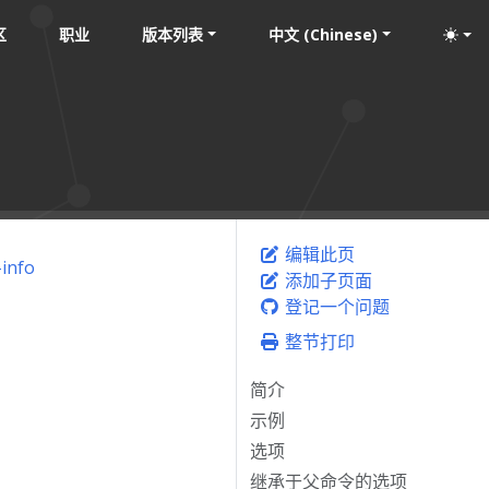
区
职业
版本列表
中文 (Chinese)
编辑此页
-info
添加子页面
登记一个问题
整节打印
简介
示例
选项
继承于父命令的选项