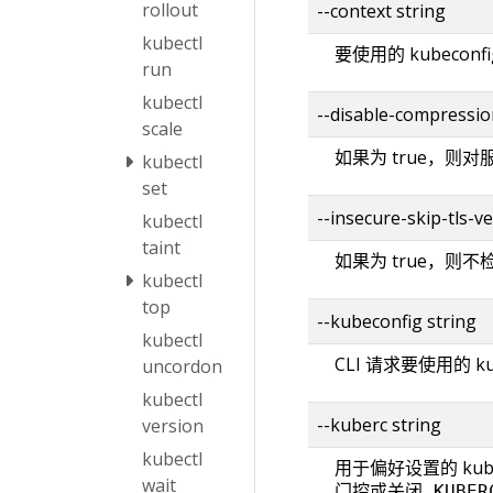
rollout
--context string
kubectl
要使用的 kubecon
run
kubectl
--disable-compressio
scale
如果为 true，则
kubectl
set
--insecure-skip-tls-ve
kubectl
taint
如果为 true，则
kubectl
top
--kubeconfig string
kubectl
CLI 请求要使用的 k
uncordon
kubectl
--kuberc string
version
kubectl
用于偏好设置的 ku
wait
门控或关闭
KUBER