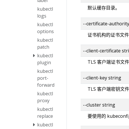
label
默认缓存目录。
kubectl
logs
--certificate-authorit
kubectl
options
证书机构的证书文件
kubectl
patch
--client-certificate str
kubectl
TLS 客户端证书文
plugin
kubectl
--client-key string
port-
forward
TLS 客户端密钥文
kubectl
proxy
--cluster string
kubectl
replace
要使用的 kubecon
kubectl