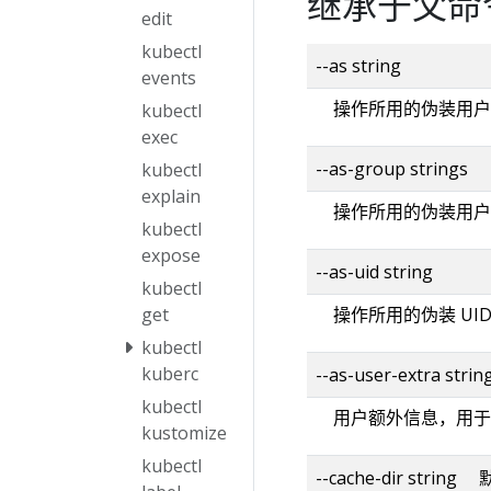
继承于父命
edit
kubectl
--as string
events
操作所用的伪装用户
kubectl
exec
--as-group strings
kubectl
explain
操作所用的伪装用户
kubectl
expose
--as-uid string
kubectl
get
操作所用的伪装 UI
kubectl
kuberc
--as-user-extra strin
kubectl
用户额外信息，用于
kustomize
kubectl
--cache-dir strin