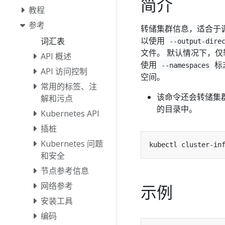
简介
教程
参考
转储集群信息，适合于
以使用
词汇表
--output-dire
文件。 默认情况下，仅转
API 概述
使用
标
--namespaces
API 访问控制
空间。
常用的标签、注
该命令还会转储集群
解和污点
的目录中。
Kubernetes API
插桩
Kubernetes 问题
kubectl cluster-in
和安全
节点参考信息
网络参考
示例
安装工具
编码