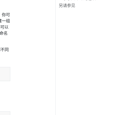
另请参见
。你可
建一组
也可以
命名
到不同