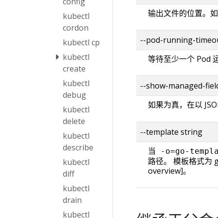
config
输出文件的位置。如果
kubectl
cordon
--pod-running-tim
kubectl cp
kubectl
等待至少一个 Pod 
create
kubectl
--show-managed-fiel
debug
如果为真，在以 JSO
kubectl
delete
--template string
kubectl
describe
当
-o=go-templ
路径。 模板格式为 golan
kubectl
overview]。
diff
kubectl
drain
kubectl