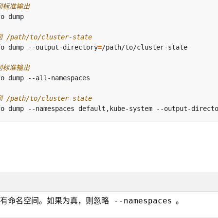
到标准输出
ath/to/cluster-state
fo dump --output-directory
=
到标准输出
ath/to/cluster-state
fo dump --namespaces default,kube-system --output-direct
所有命名空间。如果为真，则忽略
。
--namespaces