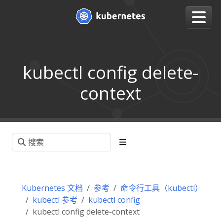
kubectl config delete-
context
Kubernetes 文档
参考
命令行工具（kubectl）
kubectl 参考
kubectl config
kubectl config delete-context