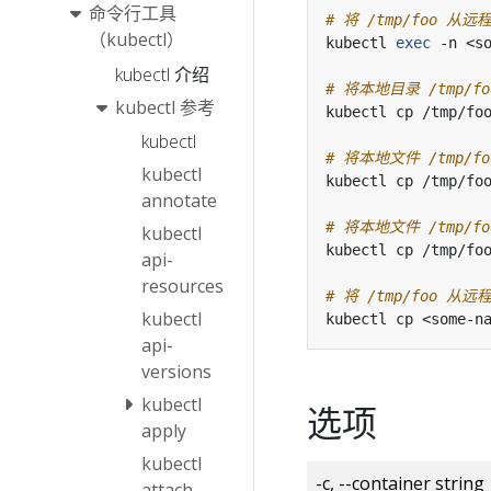
命令行工具
# 将 /tmp/foo 从远
（kubectl）
kubectl 
exec
 -n <s
kubectl 介绍
# 将本地目录 /tmp/f
kubectl 参考
kubectl
# 将本地文件 /tmp/f
kubectl
annotate
# 将本地文件 /tmp/fo
kubectl
api-
resources
# 将 /tmp/foo 从远
kubectl
api-
versions
kubectl
选项
apply
kubectl
-c, --container string
attach