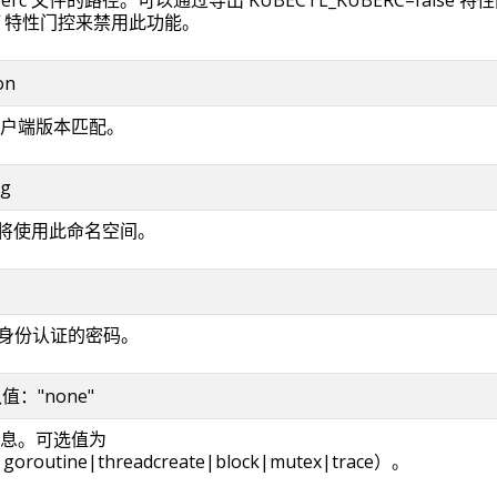
off 特性门控来禁用此功能。
on
户端版本匹配。
ng
求将使用此命名空间。
本身份认证的密码。
默认值："none"
息。可选值为
oroutine|threadcreate|block|mutex|trace）。