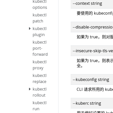
kubectl
--context string
options
要使用的 kubecon
kubectl
patch
--disable-compressio
kubectl
plugin
如果为 true，则
kubectl
port-
--insecure-skip-tls-ve
forward
如果为 true，则
kubectl
全。
proxy
kubectl
--kubeconfig string
replace
kubectl
CLI 请求所用的 kub
rollout
kubectl
--kuberc string
run
用于偏好设置的 kube