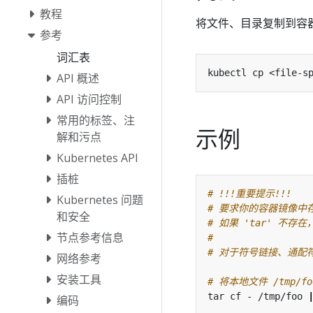
教程
将文件、目录复制到容
参考
词汇表
API 概述
API 访问控制
常用的标签、注
示例
解和污点
Kubernetes API
插桩
# !!!重要提示!!!
Kubernetes 问题
# 要求你的容器镜像中存
和安全
# 如果 'tar' 不存在，
节点参考信息
#
# 对于符号链接、通配符
网络参考
安装工具
# 将本地文件 /tmp/fo
tar cf - /tmp/foo 
编码