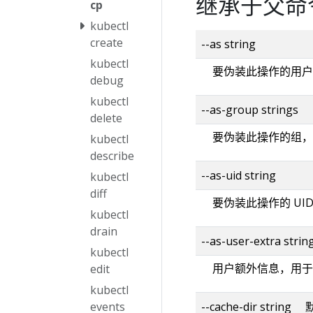
继承于父命
cp
kubectl
create
--as string
kubectl
要伪装此操作的用户
debug
kubectl
--as-group strings
delete
要伪装此操作的组，
kubectl
describe
--as-uid string
kubectl
diff
要伪装此操作的 UI
kubectl
drain
--as-user-extra strin
kubectl
用户额外信息，用于
edit
kubectl
--cache-dir strin
events