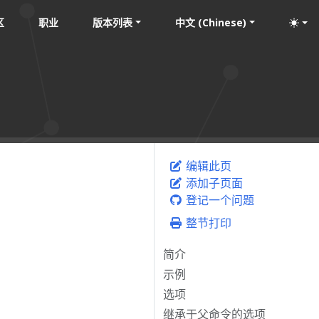
区
职业
版本列表
中文 (Chinese)
编辑此页
添加子页面
登记一个问题
整节打印
简介
示例
选项
继承于父命令的选项