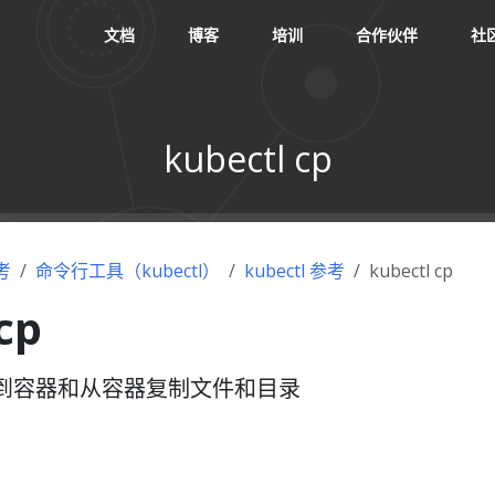
文档
博客
培训
合作伙伴
社
kubectl cp
考
命令行工具（kubectl）
kubectl 参考
kubectl cp
cp
到容器和从容器复制文件和目录