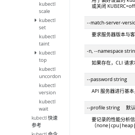
kubectl
或关闭 KUBERC=
scale
kubectl
--match-server-versi
set
要求服务器版本与客
kubectl
taint
-n, --namespace stri
kubectl
top
如果存在，CLI 请
kubectl
uncordon
--password string
kubectl
API 服务器进行基
version
kubectl
--profile string 
wait
kubectl 快速
要记录的性能分析信
参考
（none|cpu|heap|g
kubectl 命令