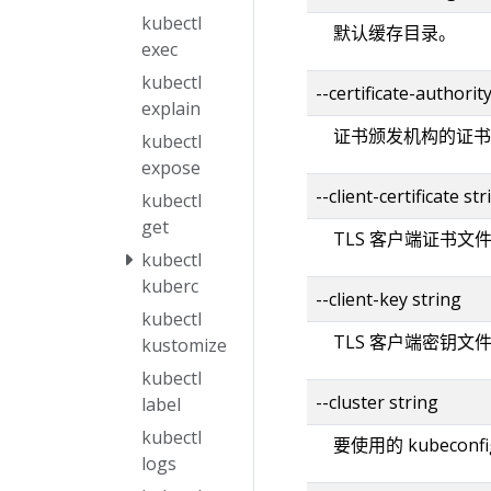
kubectl
默认缓存目录。
exec
kubectl
--certificate-authorit
explain
证书颁发机构的证书
kubectl
expose
--client-certificate str
kubectl
get
TLS 客户端证书文
kubectl
kuberc
--client-key string
kubectl
TLS 客户端密钥文
kustomize
kubectl
--cluster string
label
kubectl
要使用的 kubecon
logs