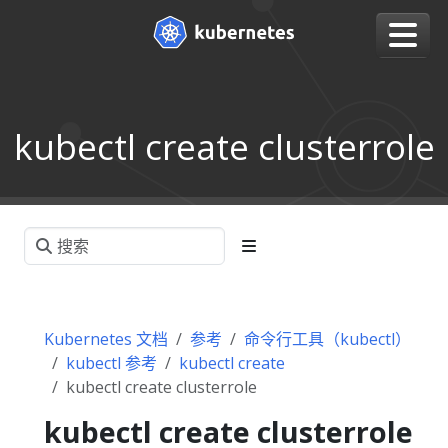
kubectl create clusterrole
Kubernetes 文档
参考
命令行工具（kubectl）
kubectl 参考
kubectl create
kubectl create clusterrole
kubectl create clusterrole