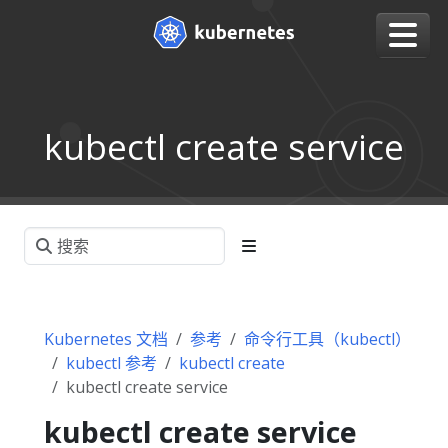
kubectl create service
Kubernetes 文档
参考
命令行工具（kubectl）
kubectl 参考
kubectl create
kubectl create service
kubectl create service