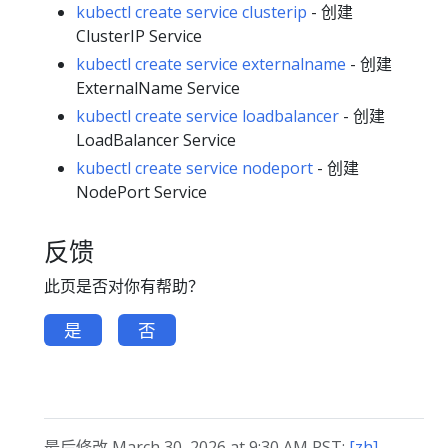
kubectl create service clusterip
- 创建
ClusterIP Service
kubectl create service externalname
- 创建
ExternalName Service
kubectl create service loadbalancer
- 创建
LoadBalancer Service
kubectl create service nodeport
- 创建
NodePort Service
反馈
此页是否对你有帮助？
是
否
最后修改 March 30, 2026 at 9:30 AM PST:
[zh]