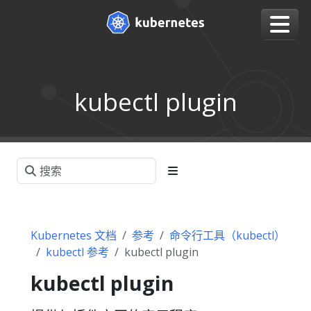
kubectl plugin
Kubernetes 文档
参考
命令行工具（kubectl）
kubectl 参考
kubectl plugin
kubectl plugin