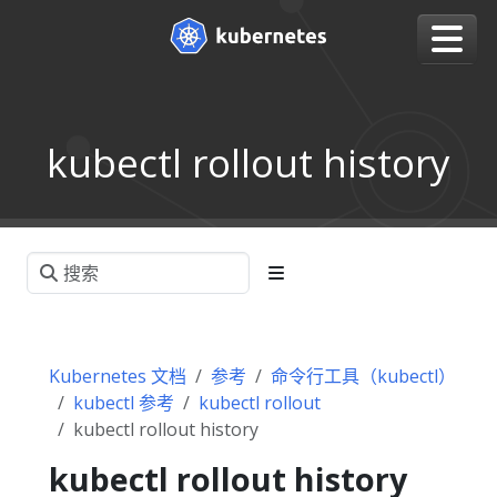
kubectl rollout history
Kubernetes 文档
参考
命令行工具（kubectl）
kubectl 参考
kubectl rollout
kubectl rollout history
kubectl rollout history