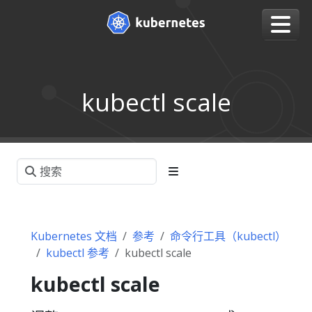
kubectl scale
Kubernetes 文档
参考
命令行工具（kubectl）
kubectl 参考
kubectl scale
kubectl scale