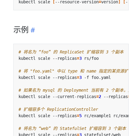
kubectl scale 
[
--resource-version
=
version
]
[
--cu
示例
# 将名为 “foo” 的 ReplicaSet 扩缩容到 3 个副本
kubectl scale --replicas
=
3
# 将 "foo.yaml" 中以 type 和 name 指定的某资源扩
kubectl scale --replicas
=
3
# 如果名为 mysql 的 Deployment 当前有 2 个副本，则
kubectl scale --current-replicas
=
2
 --replicas
=
3
# 扩缩容多个 ReplicationController
kubectl scale --replicas
=
5
# 将名为 “web” 的 StatefulSet 扩缩容到 3 个副本
kubectl scale --replicas
=
3