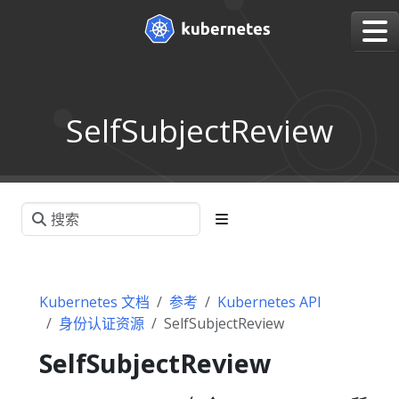
SelfSubjectReview
Kubernetes 文档
参考
Kubernetes API
身份认证资源
SelfSubjectReview
SelfSubjectReview