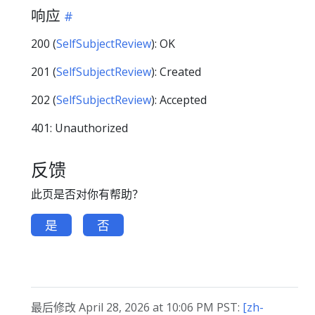
响应
200 (
SelfSubjectReview
): OK
201 (
SelfSubjectReview
): Created
202 (
SelfSubjectReview
): Accepted
401: Unauthorized
反馈
此页是否对你有帮助？
是
否
最后修改 April 28, 2026 at 10:06 PM PST:
[zh-