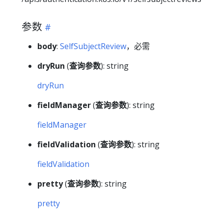
参数
body
:
SelfSubjectReview
，必需
dryRun
(
查询参数
): string
dryRun
fieldManager
(
查询参数
): string
fieldManager
fieldValidation
(
查询参数
): string
fieldValidation
pretty
(
查询参数
): string
pretty