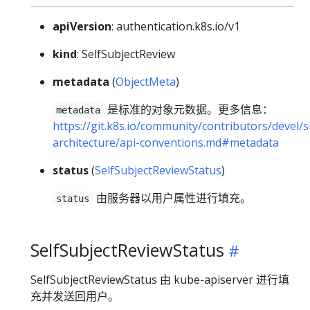
apiVersion
: authentication.k8s.io/v1
kind
: SelfSubjectReview
metadata
(
ObjectMeta
)
是标准的对象元数据。更多信息：
metadata
https://git.k8s.io/community/contributors/devel/s
architecture/api-conventions.md#metadata
status
(
SelfSubjectReviewStatus
)
由服务器以用户属性进行填充。
status
SelfSubjectReviewStatus
SelfSubjectReviewStatus 由 kube-apiserver 进行填
充并发送回用户。