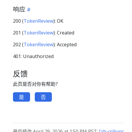
响应
200 (
TokenReview
): OK
201 (
TokenReview
): Created
202 (
TokenReview
): Accepted
401: Unauthorized
反馈
此页是否对你有帮助？
是
否
最后修改 April 29, 2026 at 1:50 PM PST:
[zh-cn]sync