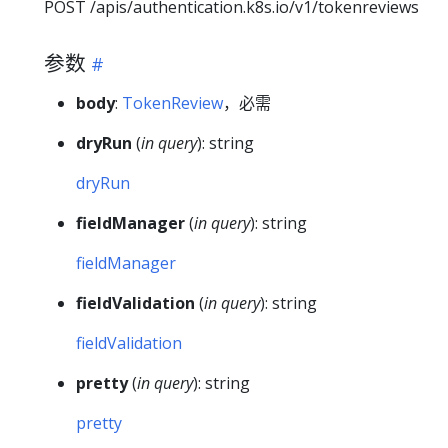
POST /apis/authentication.k8s.io/v1/tokenreviews
参数
body
:
TokenReview
，必需
dryRun
(
in query
): string
dryRun
fieldManager
(
in query
): string
fieldManager
fieldValidation
(
in query
): string
fieldValidation
pretty
(
in query
): string
pretty