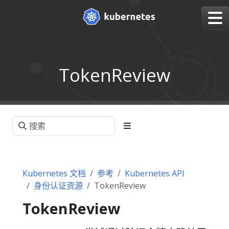
TokenReview
Kubernetes 文档
参考
Kubernetes API
身份认证资源
TokenReview
TokenReview