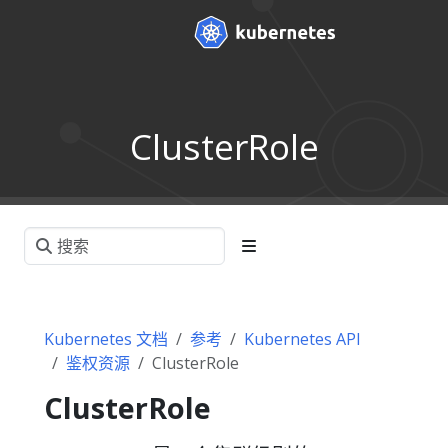
ClusterRole
Kubernetes 文档
参考
Kubernetes API
鉴权资源
ClusterRole
ClusterRole