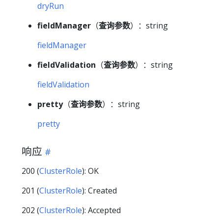
dryRun
fieldManager
（
查询参数
）：string
fieldManager
fieldValidation
（
查询参数
）：string
fieldValidation
pretty
（
查询参数
）：string
pretty
响应
200 (
ClusterRole
): OK
201 (
ClusterRole
): Created
202 (
ClusterRole
): Accepted