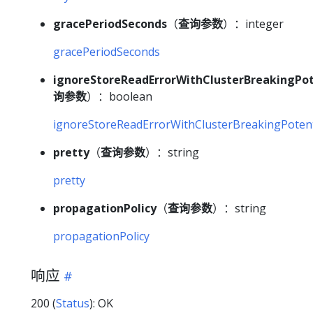
gracePeriodSeconds
（
查询参数
）：integer
gracePeriodSeconds
ignoreStoreReadErrorWithClusterBreakingPot
询参数
）：boolean
ignoreStoreReadErrorWithClusterBreakingPotent
pretty
（
查询参数
）：string
pretty
propagationPolicy
（
查询参数
）：string
propagationPolicy
响应
200 (
Status
): OK