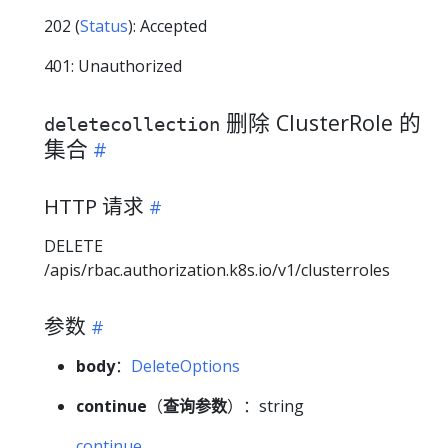
202 (
Status
): Accepted
401: Unauthorized
删除 ClusterRole 的
deletecollection
集合
HTTP 请求
DELETE
/apis/rbac.authorization.k8s.io/v1/clusterroles
参数
body
：
DeleteOptions
continue
（
查询参数
）：string
continue