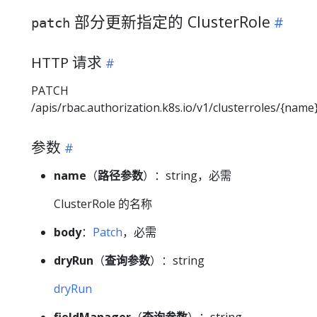
部分更新指定的 ClusterRole
patch
HTTP 请求
PATCH
/apis/rbac.authorization.k8s.io/v1/clusterroles/{name
参数
name
（
路径参数
）：string，必需
ClusterRole 的名称
body
：
Patch
，必需
dryRun
（
查询参数
）：string
dryRun
fieldManager
（
查询参数
）：string