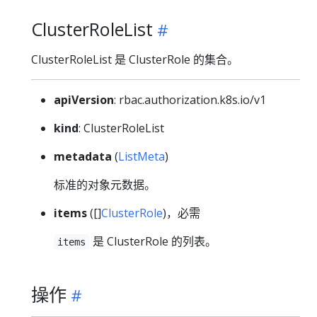
ClusterRoleList
ClusterRoleList 是 ClusterRole 的集合。
apiVersion
: rbac.authorization.k8s.io/v1
kind
: ClusterRoleList
metadata
(
ListMeta
)
标准的对象元数据。
items
([]
ClusterRole
)，必需
是 ClusterRole 的列表。
items
操作