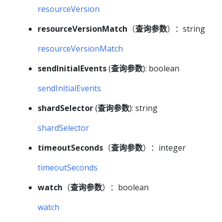
resourceVersion
resourceVersionMatch
（
查询参数
）：string
resourceVersionMatch
sendInitialEvents
(
查询参数
): boolean
sendInitialEvents
shardSelector
(
查询参数
): string
shardSelector
timeoutSeconds
（
查询参数
）：integer
timeoutSeconds
watch
（
查询参数
）：boolean
watch