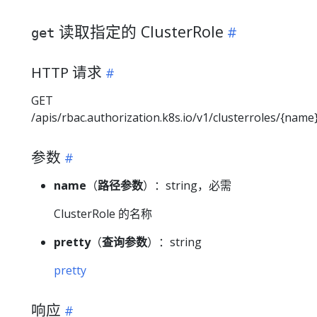
读取指定的 ClusterRole
get
HTTP 请求
GET
/apis/rbac.authorization.k8s.io/v1/clusterroles/{name
参数
name
（
路径参数
）：string，必需
ClusterRole 的名称
pretty
（
查询参数
）：string
pretty
响应