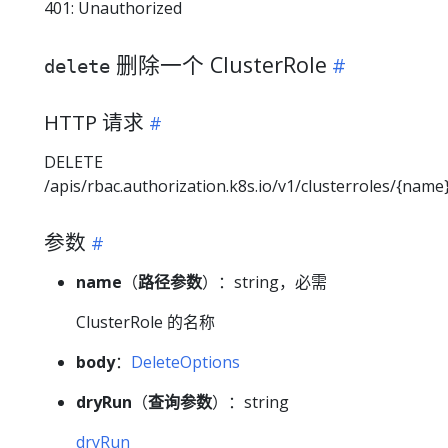
401: Unauthorized
删除一个 ClusterRole
delete
HTTP 请求
DELETE
/apis/rbac.authorization.k8s.io/v1/clusterroles/{name
参数
name
（
路径参数
）：string，必需
ClusterRole 的名称
body
：
DeleteOptions
dryRun
（
查询参数
）：string
dryRun