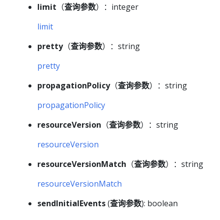
limit
（
查询参数
）：integer
limit
pretty
（
查询参数
）：string
pretty
propagationPolicy
（
查询参数
）：string
propagationPolicy
resourceVersion
（
查询参数
）：string
resourceVersion
resourceVersionMatch
（
查询参数
）：string
resourceVersionMatch
sendInitialEvents
(
查询参数
): boolean