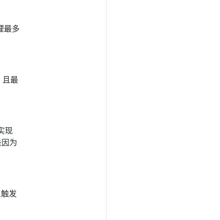
理最多
，且最
实现
发是因为
象触发