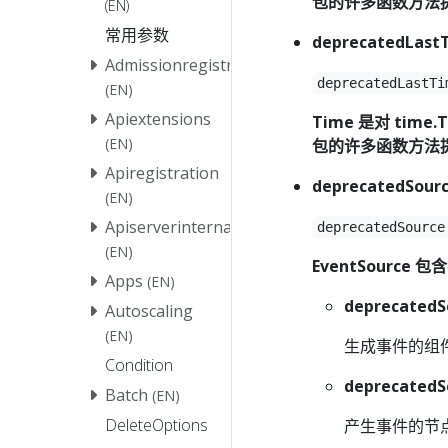
包的许多函数方法
(EN)
常用参数
deprecatedLast
Admissionregistration
deprecatedLastTi
(EN)
Apiextensions
Time 是对 time
(EN)
包的许多函数方法
Apiregistration
deprecatedSour
(EN)
Apiserverinternal
deprecatedSource
(EN)
EventSource 
Apps
(EN)
deprecatedS
Autoscaling
(EN)
生成事件的组
Condition
deprecatedS
Batch
(EN)
DeleteOptions
产生事件的节