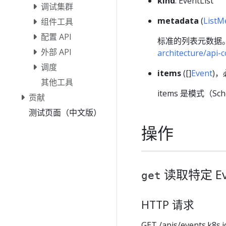
kind
: EventList
调试集群
metadata
(
ListM
组件工具
配置 API
标准的列表元数据
外部 API
architecture/api
调度
items
([]
Event
)，
其他工具
items 是模式（S
贡献
测试页面（中文版）
操作
读取特定 Ev
get
HTTP 请求
GET /apis/events.k8s