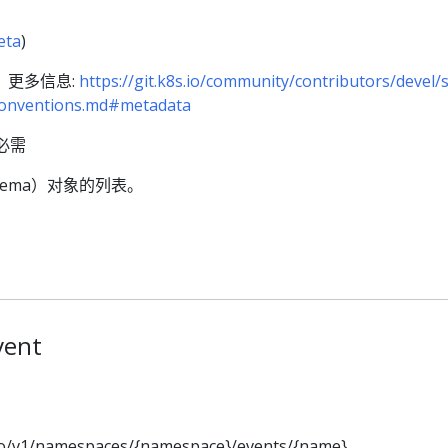
eta
)
。更多信息:
https://git.k8s.io/community/contributors/devel/s
-conventions.md#metadata
必需
chema）对象的列表。
ent
.io/v1/namespaces/{namespace}/events/{name}