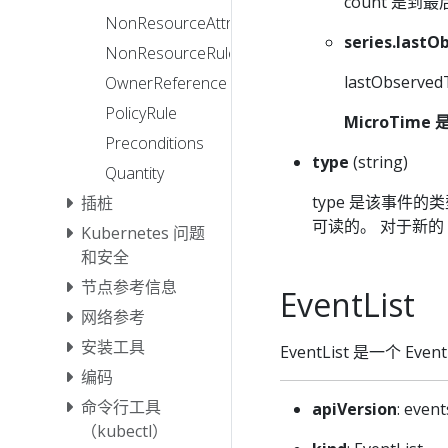
count 是
NonResourceAttributes
series.last
NonResourceRule
lastObse
OwnerReference
PolicyRule
MicroTim
Preconditions
type
(string)
Quantity
type 是该事件的
插桩
可读的。 对于新的 
Kubernetes 问题
和安全
节点参考信息
EventList
网络参考
安装工具
EventList 是一个 Ev
编码
命令行工具
apiVersion
: event
（kubectl）