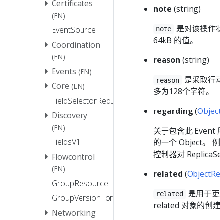
Certificates
note
(string)
(EN)
是对该操作状
EventSource
note
64kB 的值。
Coordination
(EN)
reason
(string)
Events
(EN)
是采取行动
reason
Core
(EN)
多为128个字符。
FieldSelectorRequirement
regarding
(
Objec
Discovery
(EN)
关于包含此 Eve
FieldsV1
的一个 Object。 例
控制器对 Replic
Flowcontrol
(EN)
related
(
ObjectRe
GroupResource
是用于更复
related
GroupVersionForDiscovery
related 对象的
Networking