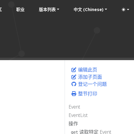
区
职业
版本列表
中文 (Chinese)
编辑此页
添加子页面
登记一个问题
整节打印
Event
EventList
操作
读取特定 Event
get