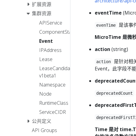
architecture/api
扩展资源
eventTime
(Mic
集群资源
APIService
是该事
evenTime
ComponentStatus
MicroTime 是
Event
action
(string)
IPAddress
Lease
是针对相
action
LeaseCandidate
Event，此字段不
v1beta1
deprecatedCoun
Namespace
Node
deprecatedCount
RuntimeClass
deprecatedFirs
ServiceCIDR
deprecatedFirstT
公共定义
Time 是对 time
API Groups