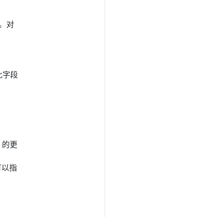
。对
此字段
s 的更
，可以指