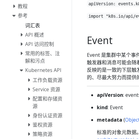
apiVersion: events.k
教程
参考
import "k8s.io/api/e
词汇表
API 概述
Event
API 访问控制
常用的标签、注
Event 是集群中某个
解和污点
触发器和消息可能会随
反映的是一致的下层触发
Kubernetes API
的、尽最大努力而提供
工作负载资源
Service 资源
apiVersion
: event
配置和存储资
源
kind
: Event
身份认证资源
metadata
(
Objec
鉴权资源
标准的对象元数据
策略资源