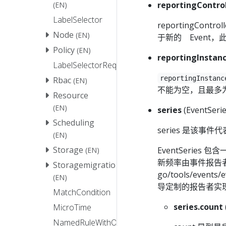
reportingControl
(EN)
LabelSelector
reportingCon
Node
(EN)
于新的 Event
Policy
(EN)
reportingInstan
LabelSelectorRequirement
reportingInstanc
Rbac
(EN)
不能为空，且最多为 
Resource
(EN)
series
(EventSerie
Scheduling
series 是该事
(EN)
Storage
EventSeries
(EN)
新频率由事件报告者决定
Storagemigration
go/tools/eve
(EN)
导定制的报告者实
MatchCondition
series.count
MicroTime
NamedRuleWithOperations