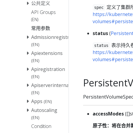
公共定义
定义了集群
spec
API Groups
https://kubernete
(EN)
volumes#persiste
常用参数
status
(
Persisten
Admissionregistration
(EN)
表示持久
status
https://kubernete
Apiextensions
volumes#persiste
(EN)
Apiregistration
(EN)
Persistent
Apiserverinternal
(EN)
PersistentVolume
Apps
(EN)
Autoscaling
accessModes
([]s
(EN)
原子性：将在合并
Condition