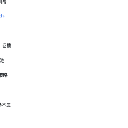
态制备
zh-
。卷插
池
策略
卷不属