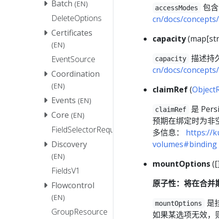
Batch
(EN)
包含
accessModes
DeleteOptions
cn/docs/concepts
Certificates
capacity
(map[str
(EN)
描述持
EventSource
capacity
cn/docs/concepts
Coordination
(EN)
claimRef
(
Object
Events
(EN)
是 Pers
claimRef
Core
(EN)
预期在绑定时为非
FieldSelectorRequirement
多信息：
https://
volumes#binding
Discovery
(EN)
mountOptions
([
FieldsV1
原子性：将在合并
Flowcontrol
(EN)
是挂
mountOptions
GroupResource
如果某选项无效，