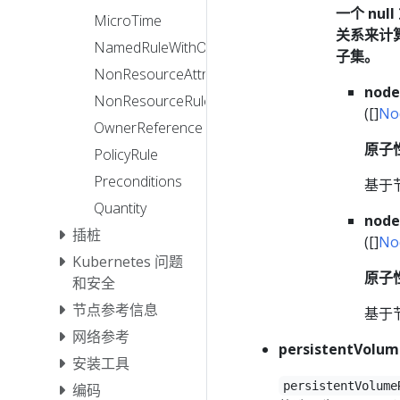
一个 n
MicroTime
关系来计算。
NamedRuleWithOperations
子集。
NonResourceAttributes
node
NonResourceRule
([]
No
OwnerReference
原子
PolicyRule
Preconditions
基于
Quantity
node
插桩
([]
No
Kubernetes 问题
原子
和安全
节点参考信息
基于
网络参考
persistentVolum
安装工具
persistentVolume
编码