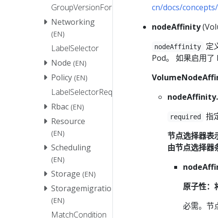
cn/docs/concepts
GroupVersionForDiscovery
Networking
nodeAffinity
(Vol
(EN)
定
nodeAffinity
LabelSelector
Pod。 如果启用了 
Node
(EN)
VolumeNode
Policy
(EN)
LabelSelectorRequirement
nodeAffinity
Rbac
(EN)
指
required
Resource
(EN)
节点选择器表
由节点选择器
Scheduling
(EN)
nodeAffi
Storage
(EN)
原子性：
Storagemigration
(EN)
必需。节
MatchCondition