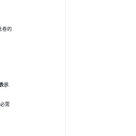
此卷的
表示
)，必需