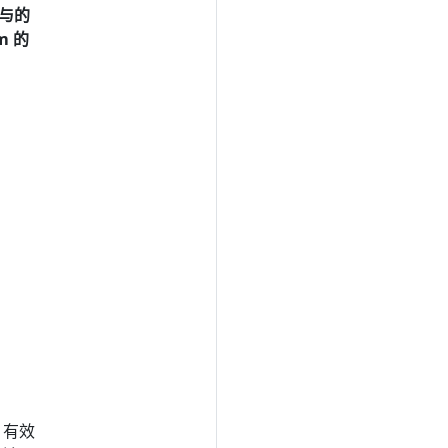
辑与的
m 的
 有效