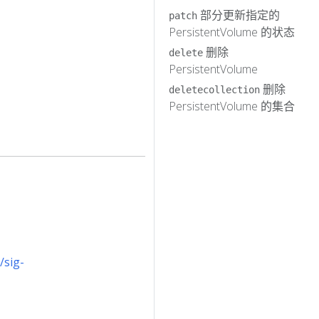
部分更新指定的
patch
PersistentVolume 的状态
删除
delete
PersistentVolume
删除
deletecollection
PersistentVolume 的集合
：
/sig-