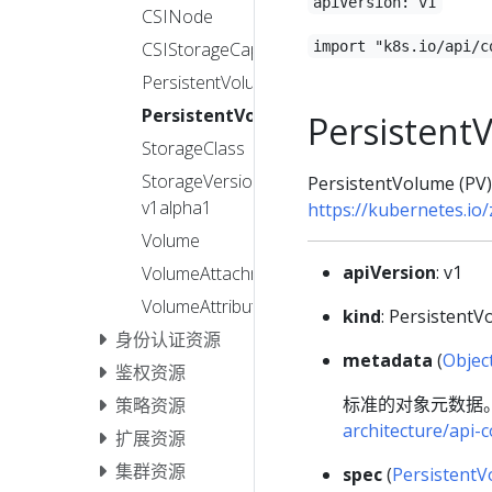
apiVersion: v1
CSINode
import "k8s.io/api/c
CSIStorageCapacity
PersistentVolumeClaim
PersistentVolume
Persistent
StorageClass
StorageVersionMigration
PersistentVol
v1alpha1
https://kubernetes.io
Volume
apiVersion
: v1
VolumeAttachment
VolumeAttributesClass
kind
: Persistent
身份认证资源
metadata
(
Objec
鉴权资源
标准的对象元数据
策略资源
architecture/api
扩展资源
集群资源
spec
(
Persistent