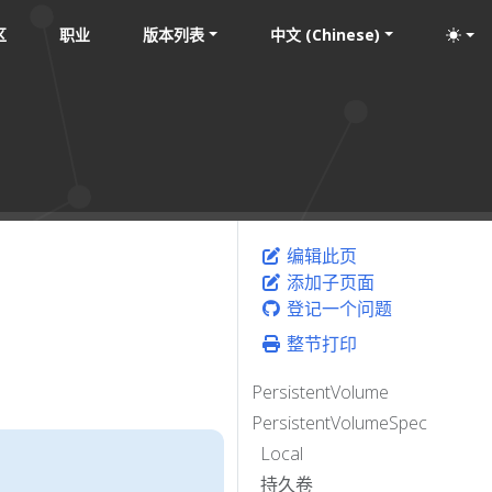
区
职业
版本列表
中文 (Chinese)
编辑此页
添加子页面
登记一个问题
整节打印
PersistentVolume
PersistentVolumeSpec
Local
持久卷