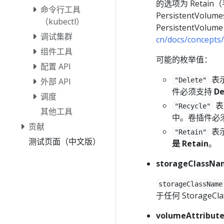
的选项为 Retain（
命令行工具
PersistentVo
（kubectl）
PersistentV
调试集群
cn/docs/concepts
组件工具
可能的枚举值：
配置 API
表示
"Delete"
外部 API
件必须支持
De
调度
表
"Recycle"
其他工具
中。卷插件必
贡献
表示
"Retain"
测试页面（中文版）
是 Retain
。
storageClassNa
storageClassName
于任何 StorageCl
volumeAttribut