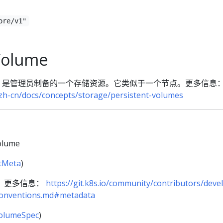
ore/v1"
Volume
ume (PV) 是管理员制备的一个存储资源。它类似于一个节点。更多信息
/zh-cn/docs/concepts/storage/persistent-volumes
Volume
tMeta
)
。更多信息：
https://git.k8s.io/community/contributors/devel
-conventions.md#metadata
VolumeSpec
)