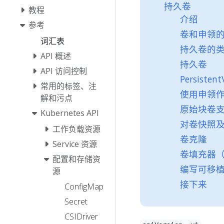
持久卷
教程
介绍
参考
卷和申领
词汇表
持久卷的
API 概述
持久卷
API 访问控制
Persisten
常用的标签、注
使用申领
解和污点
原始块卷
Kubernetes API
对卷快照
工作负载资源
卷克隆
Service 资源
卷填充器（P
配置和存储资
编写可移
源
接下来
ConfigMap
Secret
CSIDriver