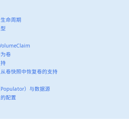
的生命周期
类型
tVolumeClaim
作为卷
支持
及从卷快照中恢复卷的支持
opulator）与数据源
植的配置