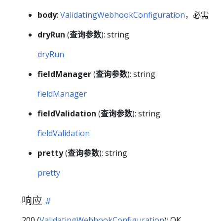
body
:
ValidatingWebhookConfiguration
，必需
dryRun
(
查询参数
): string
dryRun
fieldManager
(
查询参数
): string
fieldManager
fieldValidation
(
查询参数
): string
fieldValidation
pretty
(
查询参数
): string
pretty
响应
200 (
ValidatingWebhookConfiguration
): OK