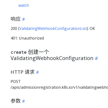
watch
响应
200 (
ValidatingWebhookConfigurationList
): OK
401: Unauthorized
创建一个
create
ValidatingWebhookConfiguration
HTTP 请求
POST
/apis/admissionregistration.k8s.io/v1/validatingweb
参数