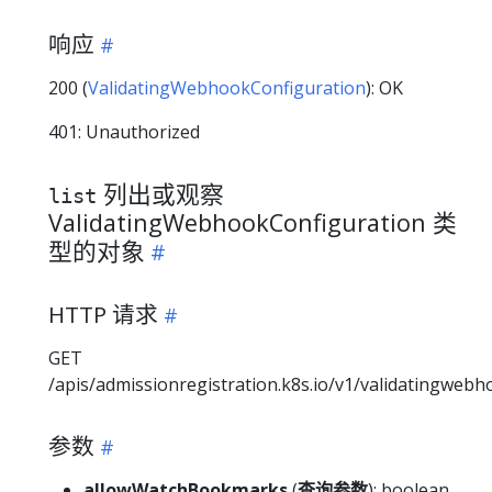
响应
200 (
ValidatingWebhookConfiguration
): OK
401: Unauthorized
列出或观察
list
ValidatingWebhookConfiguration 类
型的对象
HTTP 请求
GET
/apis/admissionregistration.k8s.io/v1/validatingweb
参数
allowWatchBookmarks
(
查询参数
): boolean