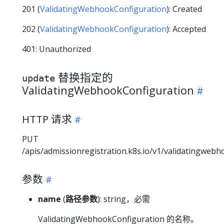
201 (
ValidatingWebhookConfiguration
): Created
202 (
ValidatingWebhookConfiguration
): Accepted
401: Unauthorized
替换指定的
update
ValidatingWebhookConfiguration
HTTP 请求
PUT
/apis/admissionregistration.k8s.io/v1/validatingweb
参数
name
(
路径参数
): string，必需
ValidatingWebhookConfiguration 的名称。