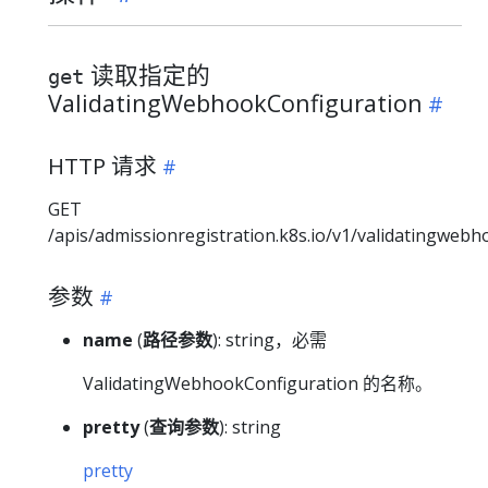
读取指定的
get
ValidatingWebhookConfiguration
HTTP 请求
GET
/apis/admissionregistration.k8s.io/v1/validatingweb
参数
name
(
路径参数
): string，必需
ValidatingWebhookConfiguration 的名称。
pretty
(
查询参数
): string
pretty