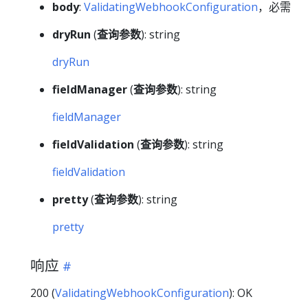
body
:
ValidatingWebhookConfiguration
，必需
dryRun
(
查询参数
): string
dryRun
fieldManager
(
查询参数
): string
fieldManager
fieldValidation
(
查询参数
): string
fieldValidation
pretty
(
查询参数
): string
pretty
响应
200 (
ValidatingWebhookConfiguration
): OK