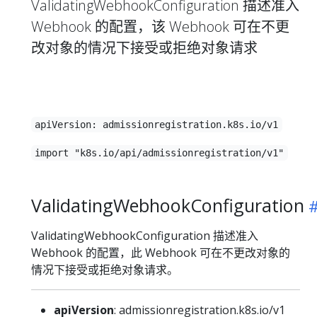
ValidatingWebhookConfiguration 描述准入
Webhook 的配置，该 Webhook 可在不更
改对象的情况下接受或拒绝对象请求
apiVersion: admissionregistration.k8s.io/v1
import "k8s.io/api/admissionregistration/v1"
ValidatingWebhookConfiguration
ValidatingWebhookConfiguration 描述准入
Webhook 的配置，此 Webhook 可在不更改对象的
情况下接受或拒绝对象请求。
apiVersion
: admissionregistration.k8s.io/v1