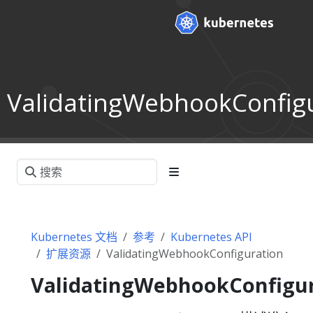
ValidatingWebhookConfig
Kubernetes 文档
参考
Kubernetes API
扩展资源
ValidatingWebhookConfiguration
ValidatingWebhookConfigu