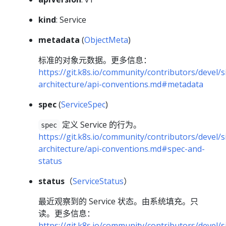
kind
: Service
metadata
(
ObjectMeta
)
标准的对象元数据。更多信息：
https://git.k8s.io/community/contributors/devel/s
architecture/api-conventions.md#metadata
spec
(
ServiceSpec
)
定义 Service 的行为。
spec
https://git.k8s.io/community/contributors/devel/s
architecture/api-conventions.md#spec-and-
status
status
（
ServiceStatus
）
最近观察到的 Service 状态。由系统填充。只
读。更多信息：
https://git.k8s.io/community/contributors/devel/s