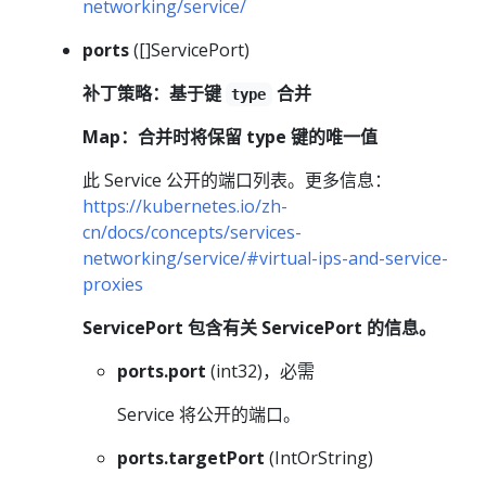
networking/service/
ports
([]ServicePort)
补丁策略：基于键
合并
type
Map：合并时将保留 type 键的唯一值
此 Service 公开的端口列表。更多信息：
https://kubernetes.io/zh-
cn/docs/concepts/services-
networking/service/#virtual-ips-and-service-
proxies
ServicePort 包含有关 ServicePort 的信息。
ports.port
(int32)，必需
Service 将公开的端口。
ports.targetPort
(IntOrString)