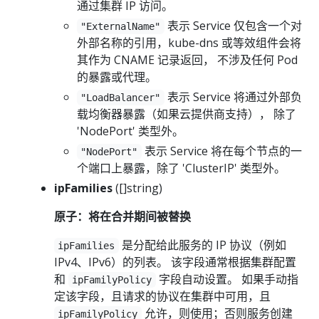
通过集群 IP 访问。
表示 Service 仅包含一个对
"ExternalName"
外部名称的引用，kube-dns 或等效组件会将
其作为 CNAME 记录返回， 不涉及任何 Pod
的暴露或代理。
表示 Service 将通过外部负
"LoadBalancer"
载均衡器暴露（如果云提供商支持）， 除了
'NodePort' 类型外。
表示 Service 将在每个节点的一
"NodePort"
个端口上暴露，除了 'ClusterIP' 类型外。
ipFamilies
([]string)
原子：将在合并期间被替换
是分配给此服务的 IP 协议（例如
ipFamilies
IPv4、IPv6）的列表。 该字段通常根据集群配置
和
字段自动设置。 如果手动指
ipFamilyPolicy
定该字段，且请求的协议在集群中可用，且
允许，则使用；否则服务创建
ipFamilyPolicy