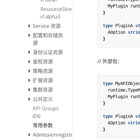
MyPlugin
run
ResourceSlice
}
v1alpha3
Service 资源
type
PluginA
s
AOption
stri
配置和存储资
}
源
身份认证资源
// 外部包：
鉴权资源
策略资源
扩展资源
type
MyAPIObje
集群资源
runtime
.
Type
MyPlugin
run
公共定义
}
API Groups
(EN)
type
PluginA
s
AOption
stri
常用参数
}
Admissionregistration