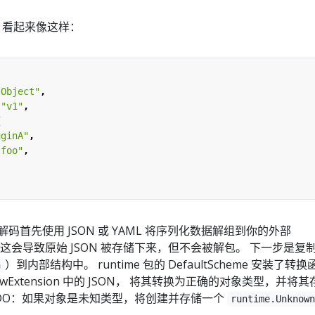
ON 看起来像这样：
IObject"
,
:
"v1"
,
{
uginA"
,
"foo"
,
码首先使用 JSON 或 YAML 将序列化数据解组到你的外部
t 中。 这会导致原始 JSON 被存储下来，但不会被解包。 下一步是复
）到内部结构中。 runtime 包的 DefaultScheme 安装了转
n
wExtension 中的 JSON， 将其转换为正确的对象类型，并将
（TODO：如果对象是未知类型，将创建并存储一个
runtime.Unknow