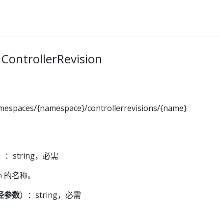
trollerRevision
mespaces/{namespace}/controllerrevisions/{name}
）：string，必需
ion 的名称。
径参数
）：string，必需