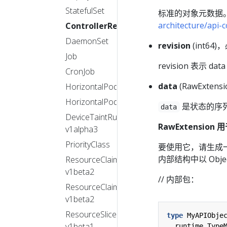
StatefulSet
标准的对象元数据
architecture/api
ControllerRevision
DaemonSet
revision
(int64)
Job
revision 表示 
CronJob
data
(RawExtensi
HorizontalPodAutoscaler
HorizontalPodAutoscaler
是状态的序
data
DeviceTaintRule
RawExtensi
v1alpha3
PriorityClass
要使用它，请生成一个
内部结构中以 Ob
ResourceClaim
v1beta2
// 内部包：
ResourceClaimTemplate
v1beta2
ResourceSlice
type
MyAPIObje
v1beta1
runtime
.
Type