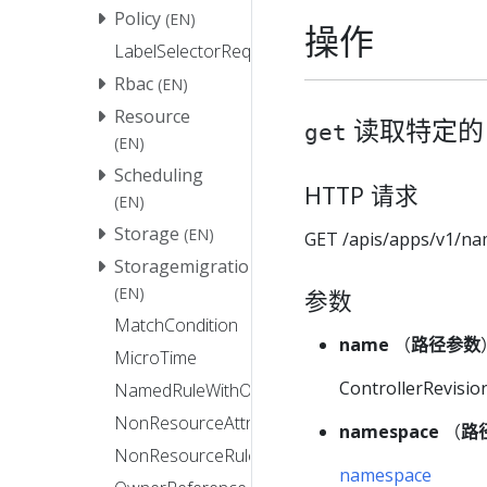
Policy
(EN)
操作
LabelSelectorRequirement
Rbac
(EN)
Resource
读取特定的 Con
get
(EN)
Scheduling
HTTP 请求
(EN)
Storage
(EN)
GET /apis/apps/v1/na
Storagemigration
(EN)
参数
MatchCondition
name
（
路径参数
MicroTime
ControllerRevis
NamedRuleWithOperations
NonResourceAttributes
namespace
（
路
NonResourceRule
namespace