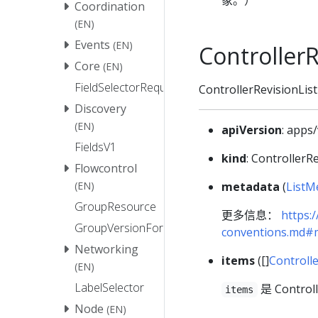
Coordination
(EN)
Events
(EN)
ControllerR
Core
(EN)
FieldSelectorRequirement
ControllerRevisio
Discovery
(EN)
apiVersion
: apps
FieldsV1
kind
: ControllerR
Flowcontrol
metadata
(
ListM
(EN)
GroupResource
更多信息：
https:
GroupVersionForDiscovery
conventions.md#
Networking
items
([]
Controll
(EN)
LabelSelector
是 Control
items
Node
(EN)