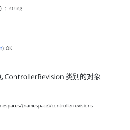
）：string
on
): OK
ontrollerRevision 类别的对象
mespaces/{namespace}/controllerrevisions