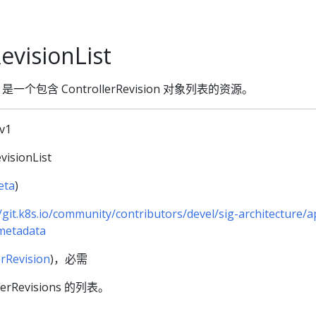
evisionList
nList 是一个包含 ControllerRevision 对象列表的资源。
/v1
evisionList
eta
)
//git.k8s.io/community/contributors/devel/sig-architecture/a
metadata
erRevision
)，必需
lerRevisions 的列表。