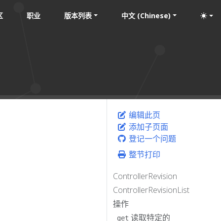
区
职业
版本列表
中文 (Chinese)
编辑此页
添加子页面
登记一个问题
整节打印
ControllerRevision
ControllerRevisionList
操作
读取特定的
get