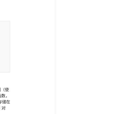
制（使
换函数，
其存储在
对
n