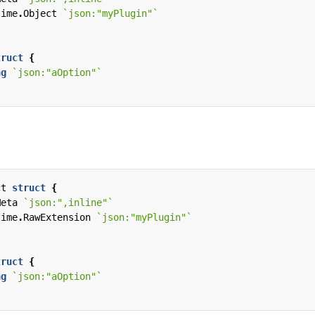
time
.
Object
`json:"myPlugin"`
truct
{
ng
`json:"aOption"`
ct
struct
{
Meta
`json:",inline"`
time
.
RawExtension
`json:"myPlugin"`
truct
{
ng
`json:"aOption"`