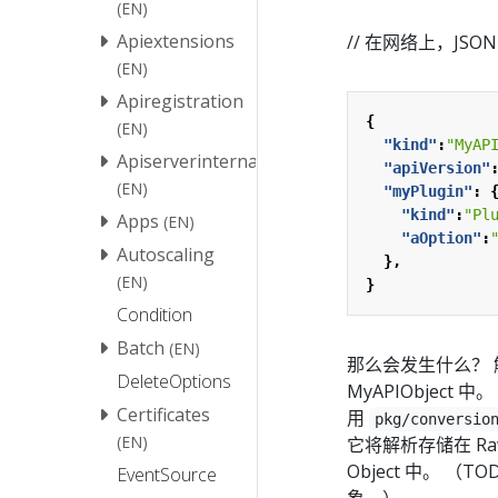
(EN)
Apiextensions
// 在网络上，JS
(EN)
Apiregistration
{
(EN)
"kind"
:
"MyAP
Apiserverinternal
"apiVersion"
(EN)
"myPlugin"
:
"kind"
:
"Pl
Apps
(EN)
"aOption"
:
Autoscaling
},
(EN)
}
Condition
Batch
(EN)
那么会发生什么？ 解
DeleteOptions
MyAPIObjec
Certificates
用
pkg/conversio
(EN)
它将解析存储在 Ra
Object 中。 
EventSource
象。）