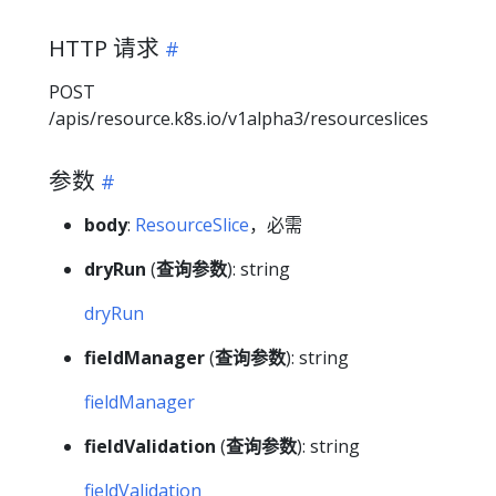
HTTP 请求
POST
/apis/resource.k8s.io/v1alpha3/resourceslices
参数
body
:
ResourceSlice
，必需
dryRun
(
查询参数
): string
dryRun
fieldManager
(
查询参数
): string
fieldManager
fieldValidation
(
查询参数
): string
fieldValidation