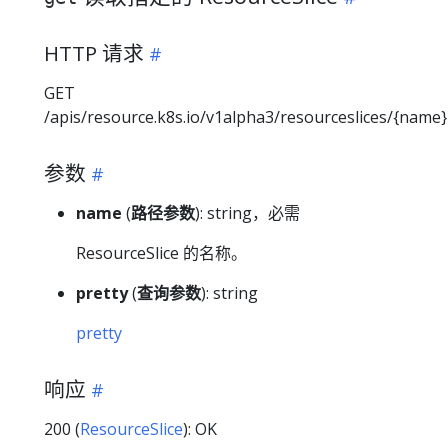
HTTP 请求
GET
/apis/resource.k8s.io/v1alpha3/resourceslices/{name}
参数
name
(
路径参数
): string，必需
ResourceSlice 的名称。
pretty
(
查询参数
): string
pretty
响应
200 (
ResourceSlice
): OK