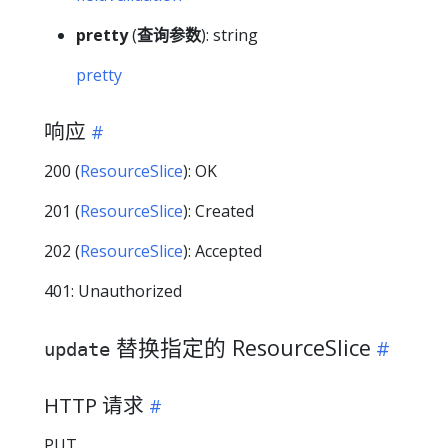
pretty
(
查询参数
): string
pretty
响应
200 (
ResourceSlice
): OK
201 (
ResourceSlice
): Created
202 (
ResourceSlice
): Accepted
401: Unauthorized
替换指定的 ResourceSlice
update
HTTP 请求
PUT