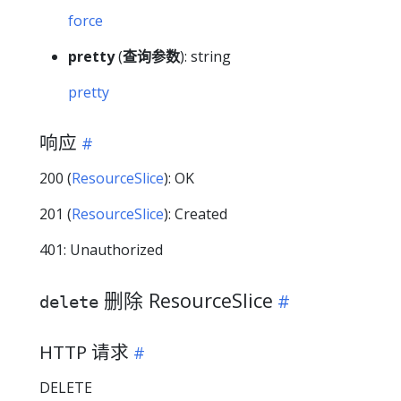
force
pretty
(
查询参数
): string
pretty
响应
200 (
ResourceSlice
): OK
201 (
ResourceSlice
): Created
401: Unauthorized
删除 ResourceSlice
delete
HTTP 请求
DELETE