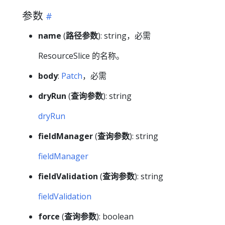
参数
name
(
路径参数
): string，必需
ResourceSlice 的名称。
body
:
Patch
，必需
dryRun
(
查询参数
): string
dryRun
fieldManager
(
查询参数
): string
fieldManager
fieldValidation
(
查询参数
): string
fieldValidation
force
(
查询参数
): boolean