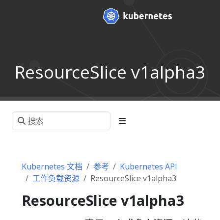
ResourceSlice v1alpha3
Kubernetes 文档
参考
Kubernetes API
工作负载资源
ResourceSlice v1alpha3
ResourceSlice v1alpha3