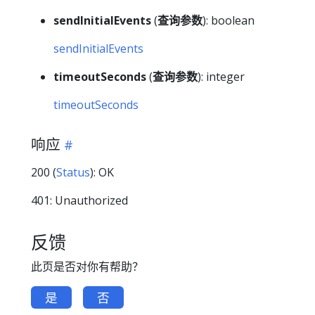
sendInitialEvents
(
查询参数
): boolean
sendInitialEvents
timeoutSeconds
(
查询参数
): integer
timeoutSeconds
响应
200 (
Status
): OK
401: Unauthorized
反馈
此页是否对你有帮助？
是
否