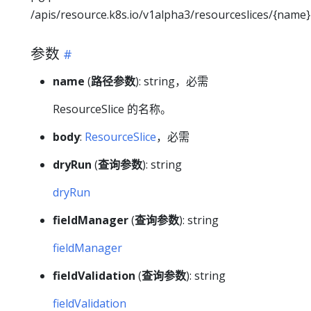
/apis/resource.k8s.io/v1alpha3/resourceslices/{name}
参数
name
(
路径参数
): string，必需
ResourceSlice 的名称。
body
:
ResourceSlice
，必需
dryRun
(
查询参数
): string
dryRun
fieldManager
(
查询参数
): string
fieldManager
fieldValidation
(
查询参数
): string
fieldValidation