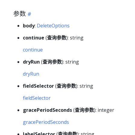
参数
body
:
DeleteOptions
continue
(
查询参数
): string
continue
dryRun
(
查询参数
): string
dryRun
fieldSelector
(
查询参数
): string
fieldSelector
gracePeriodSeconds
(
查询参数
): integer
gracePeriodSeconds
labelSelector
(
查询参数
): string