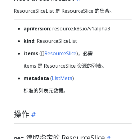
ResourceSliceList 是 ResourceSlice 的集合。
apiVersion
: resource.k8s.io/v1alpha3
kind
: ResourceSliceList
items
([]
ResourceSlice
)，必需
items 是 ResourceSlice 资源的列表。
metadata
(
ListMeta
)
标准的列表元数据。
操作
读取指定的 ResourceSlice
get