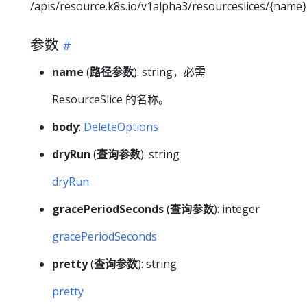
/apis/resource.k8s.io/v1alpha3/resourceslices/{name}
参数
name
(
路径参数
): string，必需
ResourceSlice 的名称。
body
:
DeleteOptions
dryRun
(
查询参数
): string
dryRun
gracePeriodSeconds
(
查询参数
): integer
gracePeriodSeconds
pretty
(
查询参数
): string
pretty