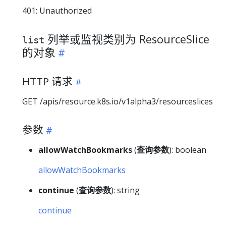
401: Unauthorized
列举或监视类别为 ResourceSlice
list
的对象
HTTP 请求
GET /apis/resource.k8s.io/v1alpha3/resourceslices
参数
allowWatchBookmarks
(
查询参数
): boolean
allowWatchBookmarks
continue
(
查询参数
): string
continue