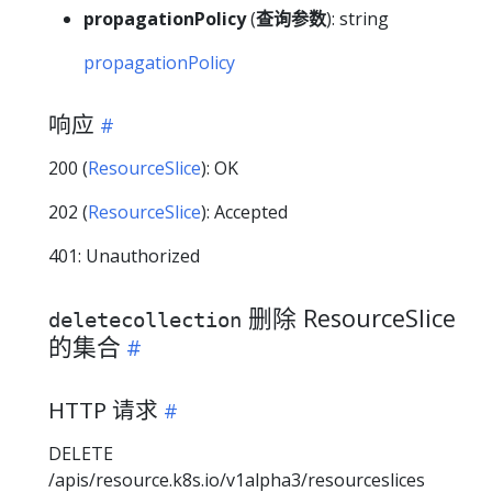
propagationPolicy
(
查询参数
): string
propagationPolicy
响应
200 (
ResourceSlice
): OK
202 (
ResourceSlice
): Accepted
401: Unauthorized
删除 ResourceSlice
deletecollection
的集合
HTTP 请求
DELETE
/apis/resource.k8s.io/v1alpha3/resourceslices