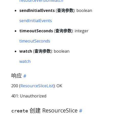
resourceVersionMatch
sendInitialEvents
(
查询参数
): boolean
sendInitialEvents
timeoutSeconds
(
查询参数
): integer
timeoutSeconds
watch
(
查询参数
): boolean
watch
响应
200 (
ResourceSliceList
): OK
401: Unauthorized
创建 ResourceSlice
create