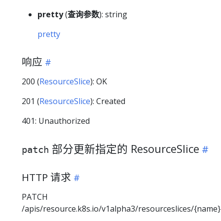
pretty
(
查询参数
): string
pretty
响应
200 (
ResourceSlice
): OK
201 (
ResourceSlice
): Created
401: Unauthorized
部分更新指定的 ResourceSlice
patch
HTTP 请求
PATCH
/apis/resource.k8s.io/v1alpha3/resourceslices/{name}