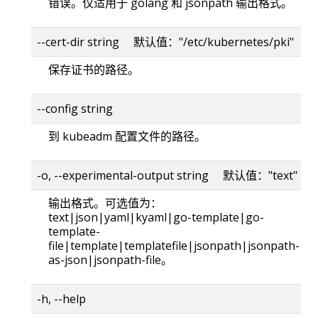
错误。仅适用于 golang 和 jsonpath 输出格式。
--cert-dir string 默认值："/etc/kubernetes/pki"
保存证书的路径。
--config string
到 kubeadm 配置文件的路径。
-o, --experimental-output string 默认值："text"
输出格式。可选值为：
text|json|yaml|kyaml|go-template|go-
template-
file|template|templatefile|jsonpath|jsonpath-
as-json|jsonpath-file。
-h, --help