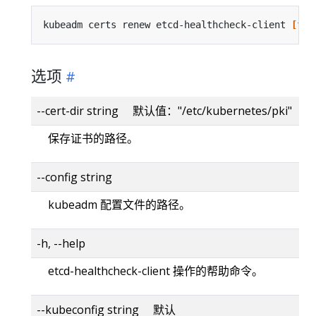
kubeadm certs renew etcd-healthcheck-client 
[
fla
选项
--cert-dir string 默认值："/etc/kubernetes/pki"
保存证书的路径。
--config string
kubeadm 配置文件的路径。
-h, --help
etcd-healthcheck-client 操作的帮助命令。
--kubeconfig string 默认