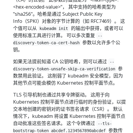
<hex-encoded-value>"， 其中支持的哈希类型为
"sha256"。哈希是通过 Subject Public Key
Info（SPKI）对象的字节计算的（如 RFC7469）。 这
个值可以从
的输出中获得，或者可以
kubeadm init
使用标准工具进行计算。 可以多次重复
--
参数以允许多个公
discovery-token-ca-cert-hash
钥。
如果无法提前知道 CA 公钥哈希，则可以通过
--
参
discovery-token-unsafe-skip-ca-verification
数禁用此验证。 这削弱了 kubeadm 安全模型，因为
其他节点可能会模仿 Kubernetes 控制平面节点。
TLS 引导机制也通过共享令牌驱动。 这用于向
Kubernetes 控制平面节点进行临时的身份验证，以提
交本地创建的密钥对的证书签名请求（CSR）。 默认
情况下，kubeadm 将设置 Kubernetes 控制平面节点
自动批准这些签名请求。 这个令牌通过
--tls-
参数传
bootstrap-token abcdef.1234567890abcdef