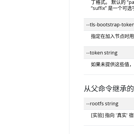
丁格式。 默认的 “patcht
“suffix” 是
--tls-bootstrap-token
指定在加入节点时用于
--token string
如果未提供这些值，则将它们
从父命令继承的
--rootfs string
[实验] 指向 '真实