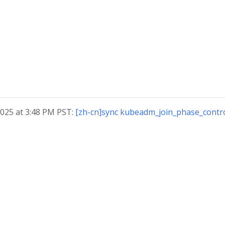
25 at 3:48 PM PST:
[zh-cn]sync kubeadm_join_phase_control