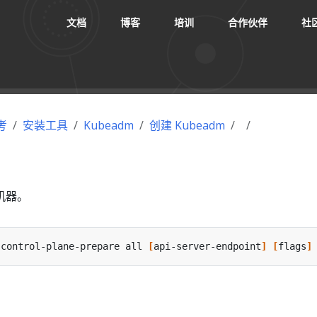
文档
博客
培训
合作伙伴
社
考
安装工具
Kubeadm
创建 Kubeadm
机器。
 control-plane-prepare all 
[
api-server-endpoint
]
[
flags
]