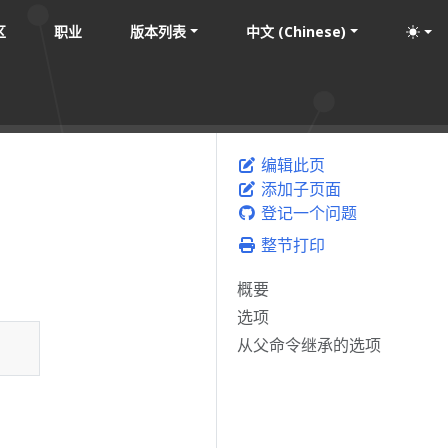
区
职业
版本列表
中文 (Chinese)
编辑此页
添加子页面
登记一个问题
整节打印
概要
选项
从父命令继承的选项