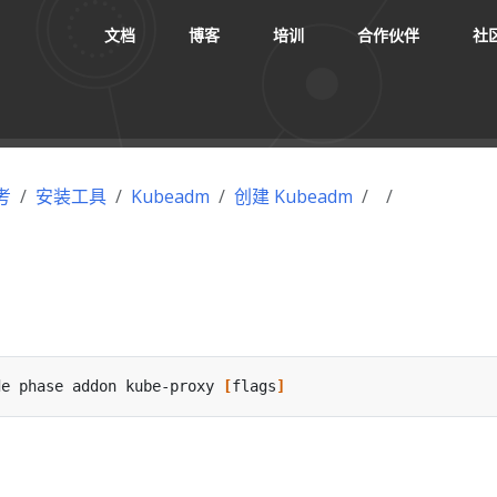
文档
博客
培训
合作伙伴
社
考
安装工具
Kubeadm
创建 Kubeadm
。
de phase addon kube-proxy 
[
flags
]