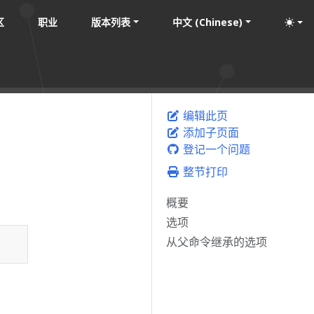
区
职业
版本列表
中文 (Chinese)
编辑此页
添加子页面
登记一个问题
整节打印
概要
选项
从父命令继承的选项