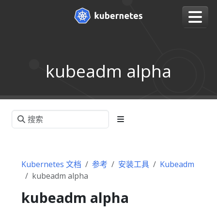
kubeadm alpha
Kubernetes 文档
参考
安装工具
Kubeadm
kubeadm alpha
kubeadm alpha