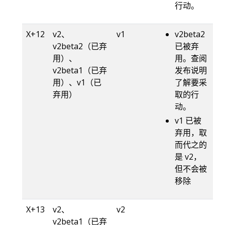
行动。
X+12
v2、
v1
v2beta2
v2beta2（已弃
已被弃
用）、
用。查阅
v2beta1（已弃
发布说明
用）、v1（已
了解要采
弃用）
取的行
动。
v1 已被
弃用，取
而代之的
是 v2，
但不会被
移除
X+13
v2、
v2
v2beta1（已弃