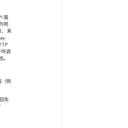
I 服
更为明
， 来
lay-
TP
于所调
态。
码（例
回失
可