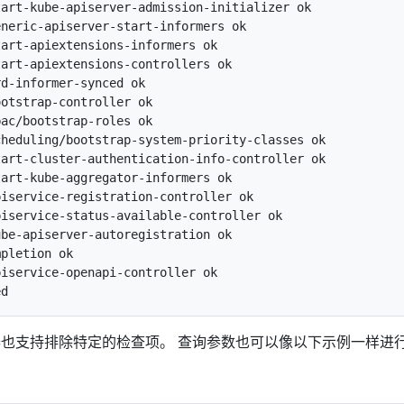
art-kube-apiserver-admission-initializer ok

neric-apiserver-start-informers ok

art-apiextensions-informers ok

art-apiextensions-controllers ok

d-informer-synced ok

otstrap-controller ok

ac/bootstrap-roles ok

heduling/bootstrap-system-priority-classes ok

art-cluster-authentication-info-controller ok

art-kube-aggregator-informers ok

iservice-registration-controller ok

iservice-status-available-controller ok

be-apiserver-autoregistration ok

pletion ok

iservice-openapi-controller ok

PI 服务器也支持排除特定的检查项。 查询参数也可以像以下示例一样进