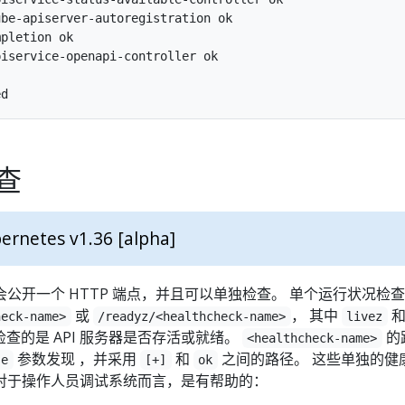
be-apiserver-autoregistration ok

pletion ok

iservice-openapi-controller ok

查
ernetes v1.36 [alpha]
公开一个 HTTP 端点，并且可以单独检查。 单个运行状况检
或
， 其中
heck-name>
/readyz/<healthcheck-name>
livez
查的是 API 服务器是否存活或就绪。
的
<healthcheck-name>
参数发现 ，并采用
和
之间的路径。 这些单独的健
se
[+]
ok
对于操作人员调试系统而言，是有帮助的：