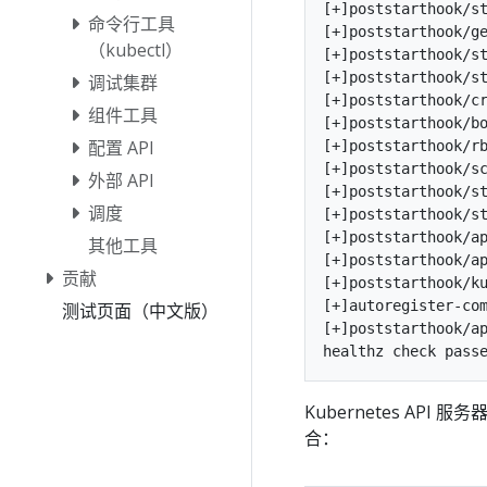
[+]poststarthook/st
命令行工具
[+]poststarthook/ge
（kubectl）
[+]poststarthook/st
[+]poststarthook/st
调试集群
[+]poststarthook/cr
组件工具
[+]poststarthook/bo
配置 API
[+]poststarthook/rb
[+]poststarthook/sc
外部 API
[+]poststarthook/st
调度
[+]poststarthook/st
[+]poststarthook/ap
其他工具
[+]poststarthook/ap
贡献
[+]poststarthook/ku
[+]autoregister-com
测试页面（中文版）
[+]poststarthook/ap
Kubernetes A
合：