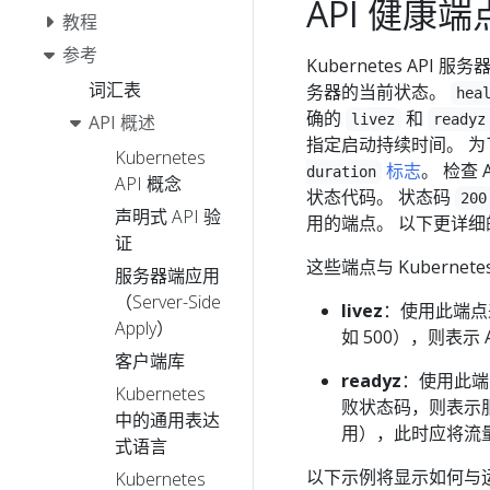
API 健康端
教程
参考
Kubernetes API 服务
词汇表
务器的当前状态。
hea
确的
和
livez
readyz
API 概述
指定启动持续时间。 
Kubernetes
标志
。 检查 
duration
API 概念
状态代码。 状态码
200
声明式 API 验
用的端点。 以下更详细
证
这些端点与 Kubernete
服务器端应用
（Server-Side
livez
：使用此端点来
Apply）
如 500），则表
客户端库
readyz
：使用此端
Kubernetes
败状态码，则表示服
中的通用表达
用），此时应将流
式语言
以下示例将显示如何与运
Kubernetes