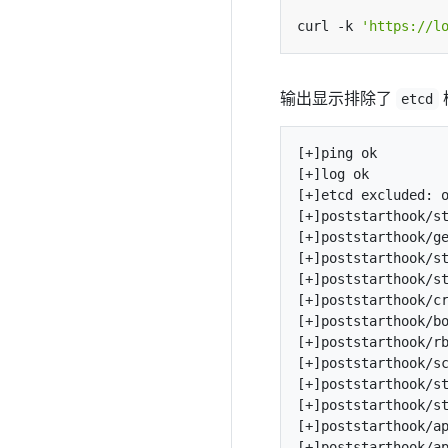
curl -k 
'https://l
输出显示排除了
etcd
[+]ping ok

[+]log ok

[+]etcd excluded: o
[+]poststarthook/st
[+]poststarthook/ge
[+]poststarthook/st
[+]poststarthook/st
[+]poststarthook/cr
[+]poststarthook/bo
[+]poststarthook/rb
[+]poststarthook/sc
[+]poststarthook/st
[+]poststarthook/st
[+]poststarthook/ap
[+]poststarthook/ap