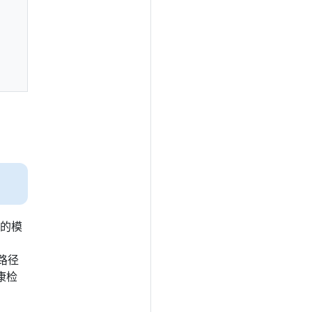
查的模
和
路径
康检