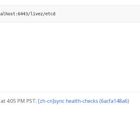
t 4:05 PM PST:
[zh-cn]sync health-checks (6acfa148a6)