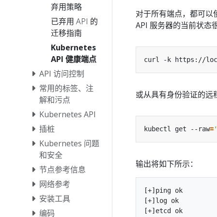
弃用策略
对于所有端点，都可以
已弃用 API 的
API 服务器的当前状
迁移指南
Kubernetes
API 健康端点
API 访问控制
常用的标签、注
或从具有身份验证的远
解和污点
Kubernetes API
插桩
kubectl get --raw
=
Kubernetes 问题
和安全
输出将如下所示：
节点参考信息
网络参考
[+]ping ok

安装工具
[+]log ok

[+]etcd ok

编码