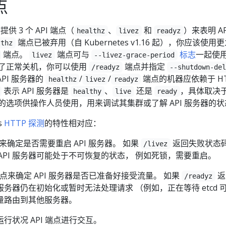
点
器提供 3 个 API 端点（
、
和
）来表明 AP
healthz
livez
readyz
端点已被弃用（自 Kubernetes v1.16 起），你应该使用
lthz
端点。
端点可与
标志
一起使用
livez
--livez-grace-period
为了正常关机，你可以使用
端点并指定
/readyz
--shutdown-de
API 服务器的
/
/
端点的机器应依赖于 HT
healthz
livez
readyz
表示 API 服务器是
、
还是
，具体取决
healthy
live
ready
的选项供操作人员使用，用来调试其集群或了解 API 服务器的状
s
HTTP 探测
的特性相对应：
确定是否需要重启 API 服务器。 如果
返回失败状态
/livez
示 API 服务器可能处于不可恢复的状态， 例如死锁，需要重启。
点来确定 API 服务器是否已准备好接受流量。 如果
返
/readyz
务器仍在初始化或暂时无法处理请求 （例如，正在等待 etcd 
量路由到其他服务器。
行状况 API 端点进行交互。