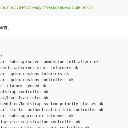
ocalhost:6443/readyz?verbose&exclude=etcd'
检查：
k

art-kube-apiserver-admission-initializer ok

neric-apiserver-start-informers ok

art-apiextensions-informers ok

art-apiextensions-controllers ok

d-informer-synced ok

otstrap-controller ok

ac/bootstrap-roles ok

heduling/bootstrap-system-priority-classes ok

art-cluster-authentication-info-controller ok

art-kube-aggregator-informers ok

iservice-registration-controller ok

iservice-status-available-controller ok
