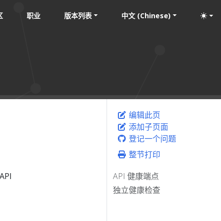
区
职业
版本列表
中文 (Chinese)
编辑此页
添加子页面
登记一个问题
整节打印
PI
API 健康端点
独立健康检查