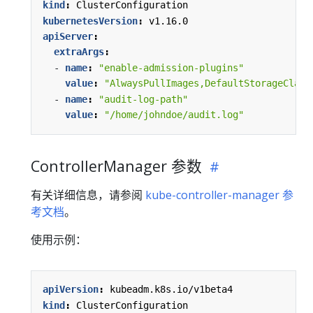
kind
:
ClusterConfiguration
kubernetesVersion
:
v1.16.0
apiServer
:
extraArgs
:
- 
name
:
"enable-admission-plugins"
value
:
"AlwaysPullImages,DefaultStorageClass
- 
name
:
"audit-log-path"
value
:
"/home/johndoe/audit.log"
ControllerManager 参数
有关详细信息，请参阅
kube-controller-manager 参
考文档
。
使用示例：
apiVersion
:
kubeadm.k8s.io/v1beta4
kind
:
ClusterConfiguration