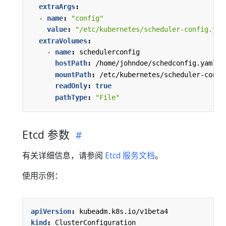
extraArgs
:
- 
name
:
"config"
value
:
"/etc/kubernetes/scheduler-config.yam
extraVolumes
:
- 
name
:
schedulerconfig
hostPath
:
/home/johndoe/schedconfig.yaml
mountPath
:
/etc/kubernetes/scheduler-confi
readOnly
:
true
pathType
:
"File"
Etcd 参数
有关详细信息，请参阅
Etcd 服务文档
。
使用示例：
apiVersion
:
kubeadm.k8s.io/v1beta4
kind
:
ClusterConfiguration