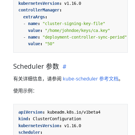
kubernetesVersion
:
v1.16.0
controllerManager
:
extraArgs
:
- 
name
:
"cluster-signing-key-file"
value
:
"/home/johndoe/keys/ca.key"
- 
name
:
"deployment-controller-sync-period"
value
:
"50"
Scheduler 参数
有关详细信息，请参阅
kube-scheduler 参考文档
。
使用示例：
apiVersion
:
kubeadm.k8s.io/v1beta4
kind
:
ClusterConfiguration
kubernetesVersion
:
v1.16.0
scheduler
: