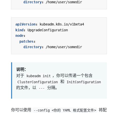
directory
:
/home/user/somedir
apiVersion
:
kubeadm.k8s.io/v1beta4
kind
:
UpgradeConfiguration
node
:
patches
:
directory
:
/home/user/somedir
说明：
对于
，你可以传递一个包含
kubeadm init
和
ClusterConfiguration
InitConfiguration
的文件，以
分隔。
---
你可以使用
将配
--config <你的 YAML 格式配置文件>